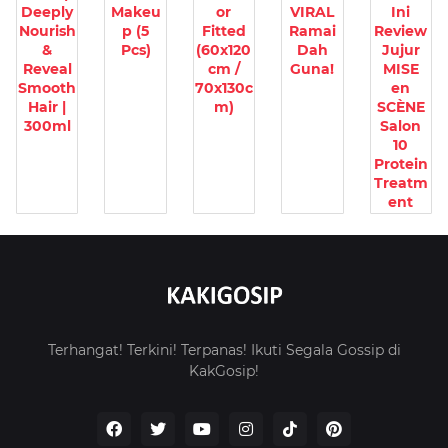
Deeply
Makeu
or
VIRAL
Ini
Nourish
p (5
Fitted
Ramai
Review
&
Pcs)
(60x120
Dah
Jujur
Reveal
cm /
Guna!
MISE
Smooth
70x130c
en
Hair |
m)
SCÈNE
300ml
Salon
10
Protein
Treatm
ent
Terhangat! Terkini! Terpanas! Ikuti Segala Gossip di
KakGosip!