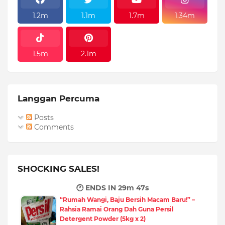
1.2m
1.1m
1.7m
1.34m
1.5m
2.1m
Langgan Percuma
Posts
Comments
SHOCKING SALES!
🕐 ENDS IN
29m 46s
“Rumah Wangi, Baju Bersih Macam Baru!” –
Rahsia Ramai Orang Dah Guna Persil
Detergent Powder (5kg x 2)