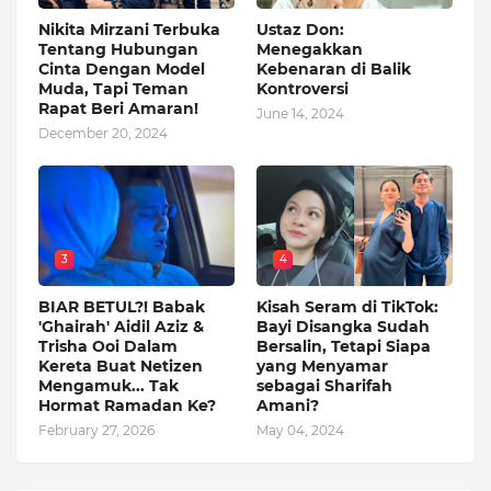
Nikita Mirzani Terbuka
Ustaz Don:
Tentang Hubungan
Menegakkan
Cinta Dengan Model
Kebenaran di Balik
Muda, Tapi Teman
Kontroversi
Rapat Beri Amaran!
June 14, 2024
December 20, 2024
3
4
BIAR BETUL?! Babak
Kisah Seram di TikTok:
'Ghairah' Aidil Aziz &
Bayi Disangka Sudah
Trisha Ooi Dalam
Bersalin, Tetapi Siapa
Kereta Buat Netizen
yang Menyamar
Mengamuk... Tak
sebagai Sharifah
Hormat Ramadan Ke?
Amani?
February 27, 2026
May 04, 2024