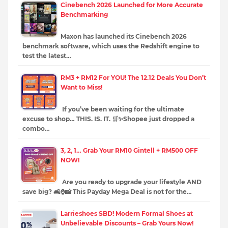
Cinebench 2026 Launched for More Accurate
Benchmarking
Maxon has launched its Cinebench 2026
benchmark software, which uses the Redshift engine to
test the latest…
RM3 + RM12 For YOU! The 12.12 Deals You Don’t
Want to Miss!
If you’ve been waiting for the ultimate
excuse to shop… THIS. IS. IT. 🛒✨Shopee just dropped a
combo…
3, 2, 1… Grab Your RM10 Gintell + RM500 OFF
NOW!
Are you ready to upgrade your lifestyle AND
save big? 🛋️⌚📸 This Payday Mega Deal is not for the…
Larrieshoes SBD! Modern Formal Shoes at
Unbelievable Discounts – Grab Yours Now!