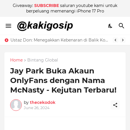
Giveaway:
SUBSCRIBE
saluran youtube kami untuk
berpeluang memenangi iPhone 17 Pro
Ustaz Don: Menegakkan Kebenaran di Balik Kontroversi
Home
Bintang Global
Jay Park Buka Akaun
OnlyFans dengan Nama
McNasty - Kejutan Terbaru!
by
thecekodok
June 26, 2024