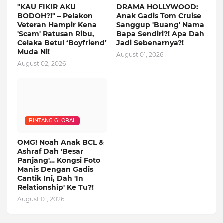
"KAU FIKIR AKU
DRAMA HOLLYWOOD:
BODOH?!" – Pelakon
Anak Gadis Tom Cruise
Veteran Hampir Kena
Sanggup 'Buang' Nama
'Scam' Ratusan Ribu,
Bapa Sendiri?! Apa Dah
Celaka Betul ‘Boyfriend’
Jadi Sebenarnya?!
Muda Ni!
August 01, 2026
August 02, 2026
BINTANG GLOBAL
OMG! Noah Anak BCL &
Ashraf Dah 'Besar
Panjang'… Kongsi Foto
Manis Dengan Gadis
Cantik Ini, Dah 'In
Relationship' Ke Tu?!
August 01, 2026