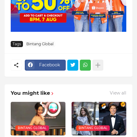
Tags
Bintang Global
Facebook
You might like
View all
BINTANG GLOBAL
BINTANG GLOBAL