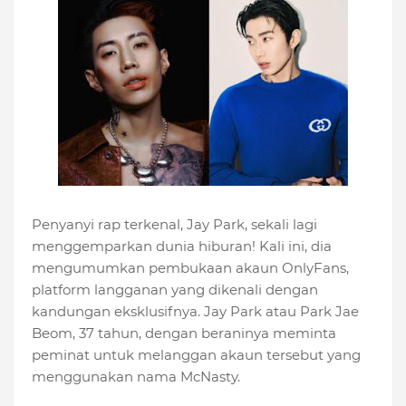
Penyanyi rap terkenal, Jay Park, sekali lagi
menggemparkan dunia hiburan! Kali ini, dia
mengumumkan pembukaan akaun OnlyFans,
platform langganan yang dikenali dengan
kandungan eksklusifnya. Jay Park atau Park Jae
Beom, 37 tahun, dengan beraninya meminta
peminat untuk melanggan akaun tersebut yang
menggunakan nama McNasty.