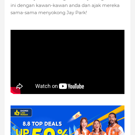
ini dengan kawan-kawan anda dan ajak mereka
sama-sama menyokong Jay Park!