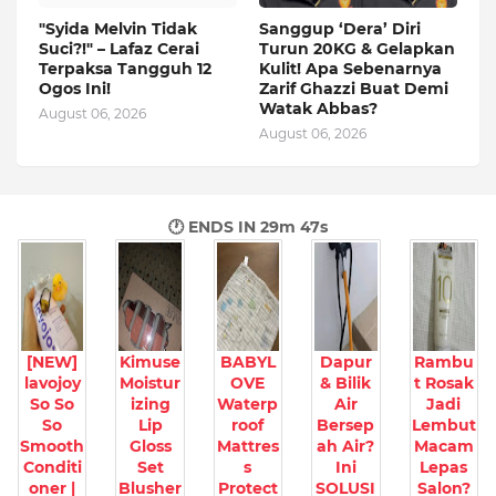
"Syida Melvin Tidak
Sanggup ‘Dera’ Diri
Suci?!" – Lafaz Cerai
Turun 20KG & Gelapkan
Terpaksa Tangguh 12
Kulit! Apa Sebenarnya
Ogos Ini!
Zarif Ghazzi Buat Demi
Watak Abbas?
August 06, 2026
August 06, 2026
🕐 ENDS IN
29m 46s
[NEW]
Kimuse
BABYL
Dapur
Rambu
lavojoy
Moistur
OVE
& Bilik
t Rosak
So So
izing
Waterp
Air
Jadi
So
Lip
roof
Bersep
Lembut
Smooth
Gloss
Mattres
ah Air?
Macam
Conditi
Set
s
Ini
Lepas
oner |
Blusher
Protect
SOLUSI
Salon?