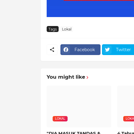
Tags
Lokal
Facebook
Twitter
You might like
LOKAL
LOKA
"DIA MASUK TANDAS &
4 Tahu