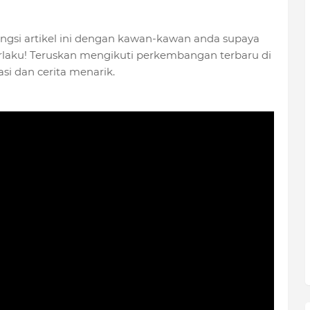
ngsi artikel ini dengan kawan-kawan anda supaya
rlaku! Teruskan mengikuti perkembangan terbaru di
asi dan cerita menarik.