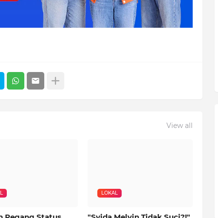
View all
L
LOKAL
n Pegang Status
"Syida Melvin Tidak Suci?!"