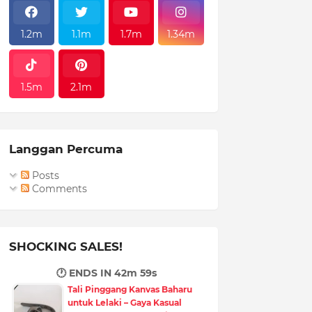
1.2m
1.1m
1.7m
1.34m
1.5m
2.1m
Langgan Percuma
Posts
Comments
SHOCKING SALES!
🕐 ENDS IN
42m 58s
Tali Pinggang Kanvas Baharu
untuk Lelaki – Gaya Kasual