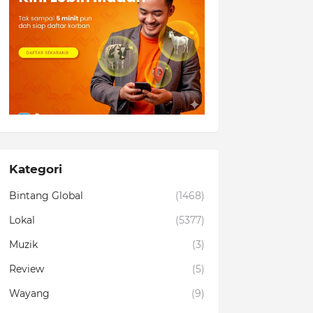
Kategori
Bintang Global
(1468)
Lokal
(5377)
Muzik
(3)
Review
(5)
Wayang
(9)