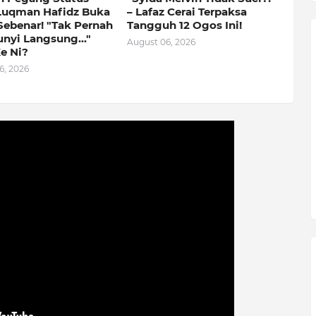
Luqman Hafidz Buka
– Lafaz Cerai Terpaksa
Sebenar! "Tak Pernah
Tangguh 12 Ogos Ini!
nyi Langsung..."
August 06, 2026
e Ni?
6, 2026