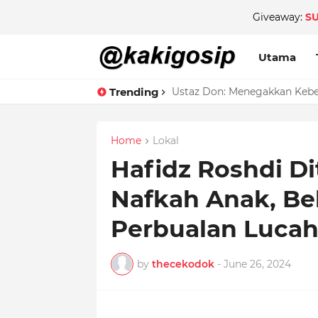
Giveaway:
S
Utama
Trending
Ustaz Don: Menegakkan Keben
Home
Lokal
Hafidz Roshdi D
Nafkah Anak, Be
Perbualan Luca
by
thecekodok
-
June 26, 2024