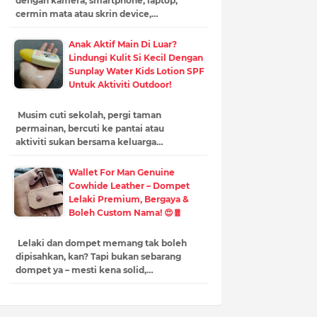
dengan kamera, smartphone, laptop,
cermin mata atau skrin device,…
Anak Aktif Main Di Luar?
Lindungi Kulit Si Kecil Dengan
Sunplay Water Kids Lotion SPF
Untuk Aktiviti Outdoor!
Musim cuti sekolah, pergi taman
permainan, bercuti ke pantai atau
aktiviti sukan bersama keluarga…
Wallet For Man Genuine
Cowhide Leather – Dompet
Lelaki Premium, Bergaya &
Boleh Custom Nama! 😍🧧
Lelaki dan dompet memang tak boleh
dipisahkan, kan? Tapi bukan sebarang
dompet ya – mesti kena solid,…