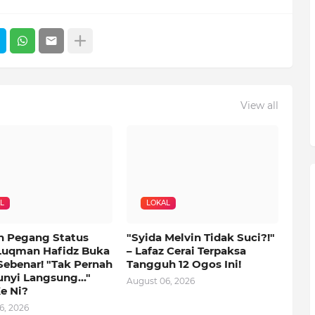
View all
L
LOKAL
n Pegang Status
"Syida Melvin Tidak Suci?!"
Luqman Hafidz Buka
– Lafaz Cerai Terpaksa
Sebenar! "Tak Pernah
Tangguh 12 Ogos Ini!
nyi Langsung..."
August 06, 2026
e Ni?
6, 2026