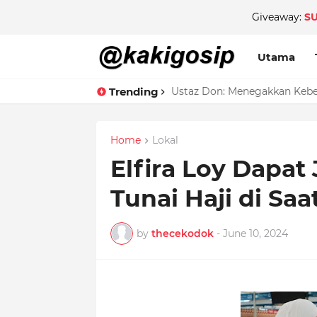
Giveaway:
S
Utama
Trending
Ustaz Don: Menegakkan Keben
Home
Lokal
Elfira Loy Dapa
Tunai Haji di Saa
by
thecekodok
-
June 10, 2024