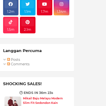
1.2m
1.1m
1.7m
1.34m
1.5m
2.1m
Langgan Percuma
Posts
Comments
SHOCKING SALES!
🕐 ENDS IN
36m 22s
Mikail Baju Melayu Modern
Slim Fit Sedondon Kain