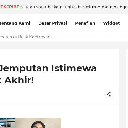
UBSCRIBE
saluran youtube kami untuk berpeluang memenangi i
Tentang Kami
Dasar Privasi
Penafian
Widget
aran di Balik Kontroversi
t Jemputan Istimewa
t Akhir!