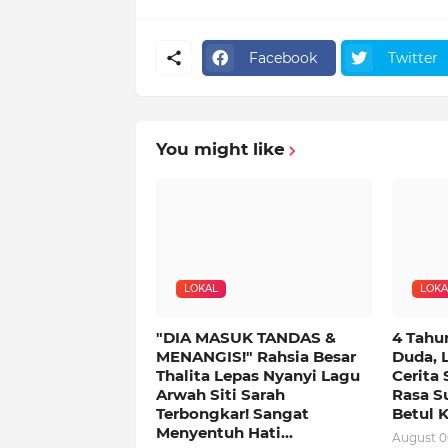
Facebook
Twitter
You might like
LOKAL
LOKA
"DIA MASUK TANDAS &
4 Tahu
MENANGIS!" Rahsia Besar
Duda, 
Thalita Lepas Nyanyi Lagu
Cerita 
Arwah Siti Sarah
Rasa Su
Terbongkar! Sangat
Betul K
Menyentuh Hati...
August 0