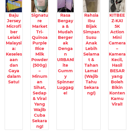
Baju
Signatu
Rasa
Rahsia
KITBEE
Jersey
re
Bergay
Ibu
Z-KA1
Microfi
Market
a &
Bijak
5K
ber
Tri-
Mudah
Simpan
Action
Lelaki
Quinoa
Berger
Susu
Mini
Malaysi
Purple
ak
Anak
Camera
a:
Rice
Denga
Lebih
–
Keseles
Milk
n
Selama
Kamera
aan
Powder
URBANl
t &
Kecil,
dan
(500g)
ite
Tahan
Hasil
Gaya
–
Gumm
Lama!
BESAR
dalam
Minum
y
(Wajib
yang
Satu!
an
Spinner
Tahu
Boleh
Sihat,
Luggag
Sekara
Bikin
Sedap
e!
ng!)
Konten
& Viral
Kamu
Yang
Viral!
Wajib
Cuba
Sekara
ng!