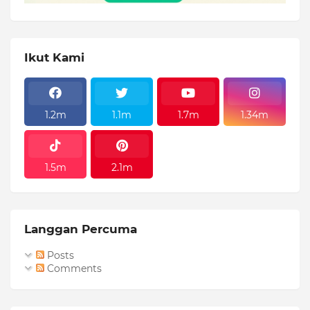
Ikut Kami
1.2m
1.1m
1.7m
1.34m
1.5m
2.1m
Langgan Percuma
Posts
Comments