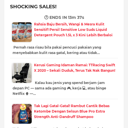
SHOCKING SALES!
🕐 ENDS IN
13m 36s
Rahsia Baju Bersih, Wangi & Mesra Kulit
Sensitif! Persil Sensitive Low Suds Liquid
Detergent Pouch 1.5L x 3 Kini Lebih Berbaloi
Pernah rasa risau bila pakai pencuci pakaian yang
menyebabkan kulit rasa gatal, kering atau tidak…
Kerusi Gaming Idaman Ramai: TTRacing Swift
X 2020 – Sekali Duduk, Terus Tak Nak Bangun!
Kalau kau jenis yang spend berjam-jam
depan PC — sama ada gaming 🎮, kerja 💻, atau binge
Netflix 🍿 —…
Tak Lagi Gatal-Gatal! Rambut Cantik Bebas
Ketombe Dengan Selsun Blue Pro Extra
Strength Anti-Dandruff Shampoo