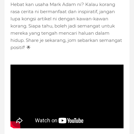
Hebat kan usaha Mark Adam ni? Kalau korang
rasa cerita ni bermanfaat dan inspiratif, jangan
lupa kongsi artikel ni dengan kawan-kawan
korang. Siapa tahu, boleh jadi semangat untuk
mereka yang tengah mencari haluan dalam
hidup. Share je sekarang, jom sebarkan semangat
positif! 🌟