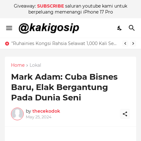
Giveaway:
SUBSCRIBE
saluran youtube kami untuk
berpeluang memenangi iPhone 17 Pro
"Ruhainies Kongsi Rahsia Selawat 1,000 Kali Sehari! Jom Ikut Bersama untuk Dapat Pahala Berganda!"
Home
Lokal
Mark Adam: Cuba Bisnes
Baru, Elak Bergantung
Pada Dunia Seni
by
thecekodok
May 25, 2024