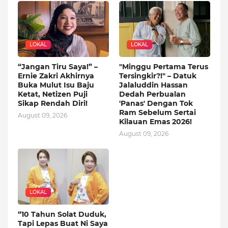
LOKAL
LOKAL
“Jangan Tiru Saya!” –
"Minggu Pertama Terus
Ernie Zakri Akhirnya
Tersingkir?!" – Datuk
Buka Mulut Isu Baju
Jalaluddin Hassan
Ketat, Netizen Puji
Dedah Perbualan
Sikap Rendah Diri!
'Panas' Dengan Tok
Ram Sebelum Sertai
August 09, 2026
Kilauan Emas 2026!
August 09, 2026
LOKAL
“10 Tahun Solat Duduk,
Tapi Lepas Buat Ni Saya