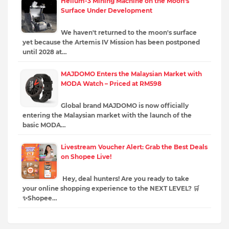
Helium-3 Mining Machine on the Moon's
Surface Under Development
We haven't returned to the moon's surface
yet because the Artemis IV Mission has been postponed
until 2028 at…
MAJDOMO Enters the Malaysian Market with
MODA Watch – Priced at RM598
Global brand MAJDOMO is now officially
entering the Malaysian market with the launch of the
basic MODA…
Livestream Voucher Alert: Grab the Best Deals
on Shopee Live!
Hey, deal hunters! Are you ready to take
your online shopping experience to the NEXT LEVEL? 🛒
✨Shopee…