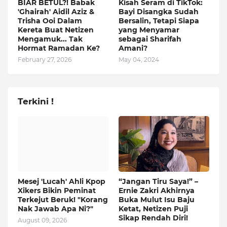
BIAR BETUL?! Babak
Kisah Seram di TikTok:
'Ghairah' Aidil Aziz &
Bayi Disangka Sudah
Trisha Ooi Dalam
Bersalin, Tetapi Siapa
Kereta Buat Netizen
yang Menyamar
Mengamuk... Tak
sebagai Sharifah
Hormat Ramadan Ke?
Amani?
February 27, 2026
May 04, 2024
Terkini !
Mesej 'Lucah' Ahli Kpop
“Jangan Tiru Saya!” –
Xikers Bikin Peminat
Ernie Zakri Akhirnya
Terkejut Beruk! "Korang
Buka Mulut Isu Baju
Nak Jawab Apa Ni?"
Ketat, Netizen Puji
Sikap Rendah Diri!
August 09, 2026