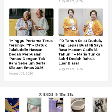
August 09, 2026
"Minggu Pertama Terus
“10 Tahun Solat Duduk,
Tersingkir?!" – Datuk
Tapi Lepas Buat Ni Saya
Jalaluddin Hassan
Rasa Macam Gadis 18
Dedah Perbualan
Tahun!” – Maria Tunku
'Panas' Dengan Tok
Sabri Dedah Rahsia
Ram Sebelum Sertai
Luar Biasa!
Kilauan Emas 2026!
August 09, 2026
August 09, 2026
🕐 ENDS IN
13m 37s