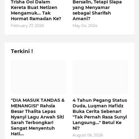
Trisha Ooi Dalam
Bersalin, Tetapi Siapa
Kereta Buat Netizen
yang Menyamar
Mengamuk... Tak
sebagai Sharifah
Hormat Ramadan Ke?
Amani?
February 27, 2026
May 04, 2024
Terkini !
"DIA MASUK TANDAS &
4 Tahun Pegang Status
MENANGIS!" Rahsia
Duda, Luqman Hafidz
Besar Thalita Lepas
Buka Cerita Sebenar!
Nyanyi Lagu Arwah Siti
"Tak Pernah Rasa Sunyi
Sarah Terbongkar!
Langsung..." Betul Ke
Sangat Menyentuh
Ni?
Hati...
August 06, 2026