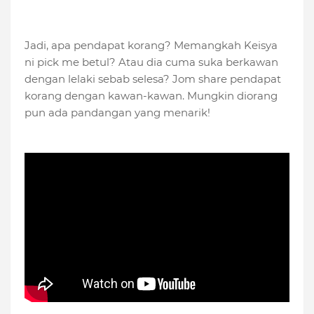
Jadi, apa pendapat korang? Memangkah Keisya
ni pick me betul? Atau dia cuma suka berkawan
dengan lelaki sebab selesa? Jom share pendapat
korang dengan kawan-kawan. Mungkin diorang
pun ada pandangan yang menarik!