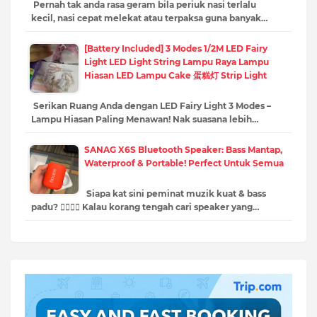
Pernah tak anda rasa geram bila periuk nasi terlalu
kecil, nasi cepat melekat atau terpaksa guna banyak…
[Battery Included] 3 Modes 1/2M LED Fairy
Light LED Light String Lampu Raya Lampu
Hiasan LED Lampu Cake 蛋糕灯 Strip Light
Serikan Ruang Anda dengan LED Fairy Light 3 Modes –
Lampu Hiasan Paling Menawan! Nak suasana lebih…
SANAG X6S Bluetooth Speaker: Bass Mantap,
Waterproof & Portable! Perfect Untuk Semua
Siapa kat sini peminat muzik kuat & bass
padu? 🙋‍♂️🙋‍♀️ Kalau korang tengah cari speaker yang…