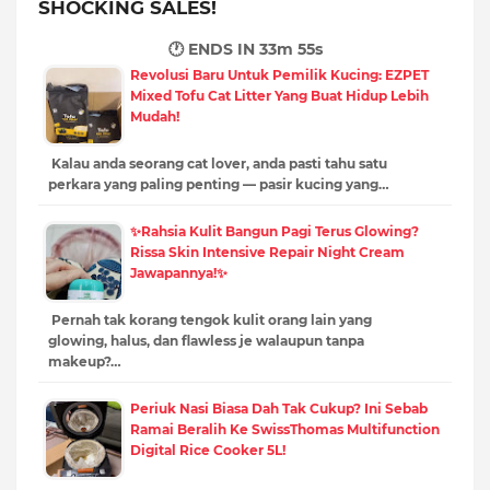
SHOCKING SALES!
🕐 ENDS IN
33m 53s
Revolusi Baru Untuk Pemilik Kucing: EZPET
Mixed Tofu Cat Litter Yang Buat Hidup Lebih
Mudah!
Kalau anda seorang cat lover, anda pasti tahu satu
perkara yang paling penting — pasir kucing yang…
✨Rahsia Kulit Bangun Pagi Terus Glowing?
Rissa Skin Intensive Repair Night Cream
Jawapannya!✨
Pernah tak korang tengok kulit orang lain yang
glowing, halus, dan flawless je walaupun tanpa
makeup?…
Periuk Nasi Biasa Dah Tak Cukup? Ini Sebab
Ramai Beralih Ke SwissThomas Multifunction
Digital Rice Cooker 5L!