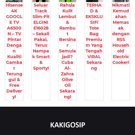
Hisense
Seluar
Rahsia
TERHA
Nikmati
4K
Track
Kulit
D &
Kemud
GOOGL
Slim-Fit
Lembut
EKSKLU
ahan
E TV
ELGINI
&
SIF!
Memas
A6500
E16028
Rambu
Tote
ak
N – TV
– Sekali
t
Bag
dengan
Pintar
Pakai,
Bersina
Premiu
RSS
Denga
Terus
r
m Yang
Househ
n
Nampa
Semula
Tengah
old
Kualiti
k Smart
jadi?
VIRAL
Electric
Gamba
&
Cuba
Sekara
Cooker!
r
Sporty!
Al-
ng
Terung
Zahra
gul &
Olive
Free
Oil
Deliver
Sekara
y!
ng!