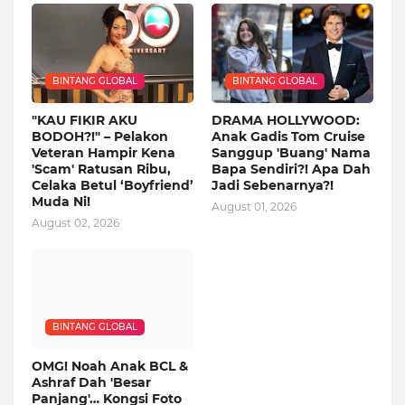
BINTANG GLOBAL
BINTANG GLOBAL
"KAU FIKIR AKU
DRAMA HOLLYWOOD:
BODOH?!" – Pelakon
Anak Gadis Tom Cruise
Veteran Hampir Kena
Sanggup 'Buang' Nama
'Scam' Ratusan Ribu,
Bapa Sendiri?! Apa Dah
Celaka Betul ‘Boyfriend’
Jadi Sebenarnya?!
Muda Ni!
August 01, 2026
August 02, 2026
BINTANG GLOBAL
OMG! Noah Anak BCL &
Ashraf Dah 'Besar
Panjang'… Kongsi Foto