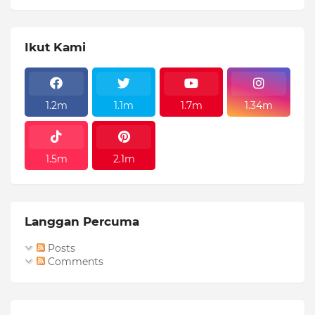
Ikut Kami
1.2m
1.1m
1.7m
1.34m
1.5m
2.1m
Langgan Percuma
Posts
Comments