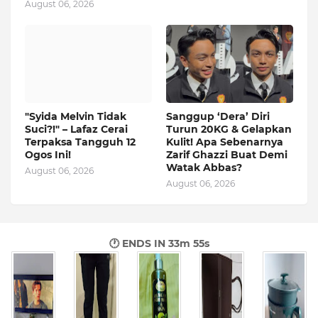
August 06, 2026
"Syida Melvin Tidak
Sanggup ‘Dera’ Diri
Suci?!" – Lafaz Cerai
Turun 20KG & Gelapkan
Terpaksa Tangguh 12
Kulit! Apa Sebenarnya
Ogos Ini!
Zarif Ghazzi Buat Demi
Watak Abbas?
August 06, 2026
August 06, 2026
🕐 ENDS IN
33m 54s