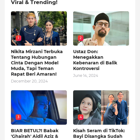
Viral & Trending!
1
2
Nikita Mirzani Terbuka
Ustaz Don:
Tentang Hubungan
Menegakkan
Cinta Dengan Model
Kebenaran di Balik
Muda, Tapi Teman
Kontroversi
Rapat Beri Amaran!
June 14, 2024
December 20, 2024
3
4
BIAR BETUL?! Babak
Kisah Seram di TikTok:
'Ghairah' Aidil Aziz &
Bayi Disangka Sudah