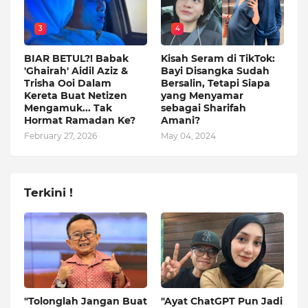
3
4
BIAR BETUL?! Babak
Kisah Seram di TikTok:
'Ghairah' Aidil Aziz &
Bayi Disangka Sudah
Trisha Ooi Dalam
Bersalin, Tetapi Siapa
Kereta Buat Netizen
yang Menyamar
Mengamuk... Tak
sebagai Sharifah
Hormat Ramadan Ke?
Amani?
February 27, 2026
May 04, 2024
Terkini !
"Tolonglah Jangan Buat
"Ayat ChatGPT Pun Jadi