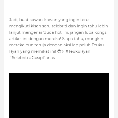
Jadi, buat kawan-kawan yang ingin terus
mengikuti kisah seru selebriti dan ingin tahu lebih
lanjut mengenai 'duda hot' ini, jangan lupa kongsi
artikel ini dengan mereka! Siapa tahu, mungkin
mereka pun teruja dengan aksi lap peluh Teuku
Ryan yang memikat ini! 😎✨ #TeukuRyan
#Selebriti #GosipPanas