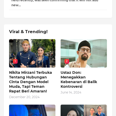
held recently, was seen confirming that it will not add
new…
Viral & Trending!
1
2
Nikita Mirzani Terbuka
Ustaz Don:
Tentang Hubungan
Menegakkan
Cinta Dengan Model
Kebenaran di Balik
Muda, Tapi Teman
Kontroversi
Rapat Beri Amaran!
June 14, 2024
December 20, 2024