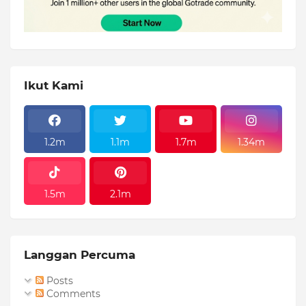
Ikut Kami
1.2m
1.1m
1.7m
1.34m
1.5m
2.1m
Langgan Percuma
Posts
Comments