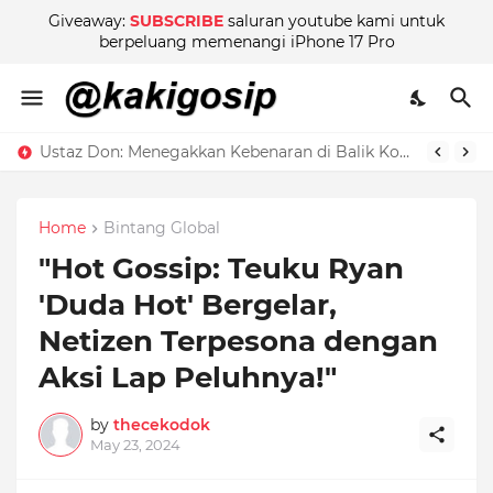
Giveaway:
SUBSCRIBE
saluran youtube kami untuk
berpeluang memenangi iPhone 17 Pro
Ustaz Don: Menegakkan Kebenaran di Balik Kontroversi
Home
Bintang Global
"Hot Gossip: Teuku Ryan
'Duda Hot' Bergelar,
Netizen Terpesona dengan
Aksi Lap Peluhnya!"
by
thecekodok
May 23, 2024