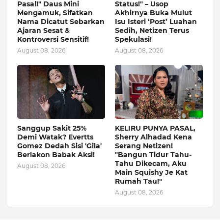
Pasal!" Daus Mini
Status!" – Usop
Mengamuk, Sifatkan
Akhirnya Buka Mulut
Nama Dicatut Sebarkan
Isu Isteri ‘Post’ Luahan
Ajaran Sesat &
Sedih, Netizen Terus
Kontroversi Sensitif!
Spekulasi!
August 08, 2026
August 08, 2026
Sanggup Sakit 25%
KELIRU PUNYA PASAL,
Demi Watak? Evertts
Sherry Alhadad Kena
Gomez Dedah Sisi 'Gila'
Serang Netizen!
Berlakon Babak Aksi!
"Bangun Tidur Tahu-
Tahu Dikecam, Aku
August 08, 2026
Main Squishy Je Kat
Rumah Tau!"
August 08, 2026