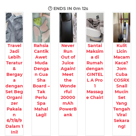
🕐 ENDS IN
0m 11s
Travel
Rahsia
Never
Santai
Kulit
Jadi
Cantik
Run
Maksim
Licin
Lebih
Awet
Out of
a di
Macam
Teratur
Muda
Juice
Rumah
Kaca?
&
Denga
Again!
dengan
Jom
Bergay
n Gua
Meet
GINTEL
Cuba
a
Sha
the
L A Pro
COSRX
dengan
Board –
Wonde
1
Snail
Set Beg
Tak
rful
Massag
Mucin
Organi
Perlu
20000
e Chair!
Set
zer
Spa
mAh
Yang
Pakaia
Mahal
PowerB
Tengah
n
Lagi!
ank
Viral
6/7/8/9
Sekara
Dalam 1
ng!
Ini!