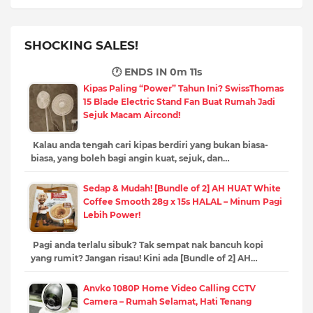
SHOCKING SALES!
🕐 ENDS IN
0m 10s
Kipas Paling “Power” Tahun Ini? SwissThomas
15 Blade Electric Stand Fan Buat Rumah Jadi
Sejuk Macam Aircond!
Kalau anda tengah cari kipas berdiri yang bukan biasa-
biasa, yang boleh bagi angin kuat, sejuk, dan…
Sedap & Mudah! [Bundle of 2] AH HUAT White
Coffee Smooth 28g x 15s HALAL – Minum Pagi
Lebih Power!
Pagi anda terlalu sibuk? Tak sempat nak bancuh kopi
yang rumit? Jangan risau! Kini ada [Bundle of 2] AH…
Anvko 1080P Home Video Calling CCTV
Camera – Rumah Selamat, Hati Tenang