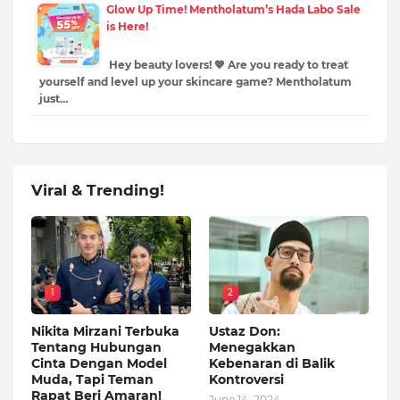
Glow Up Time! Mentholatum’s Hada Labo Sale
is Here!
Hey beauty lovers! 💖 Are you ready to treat
yourself and level up your skincare game? Mentholatum
just…
Viral & Trending!
1
2
Nikita Mirzani Terbuka
Ustaz Don:
Tentang Hubungan
Menegakkan
Cinta Dengan Model
Kebenaran di Balik
Muda, Tapi Teman
Kontroversi
Rapat Beri Amaran!
June 14, 2024