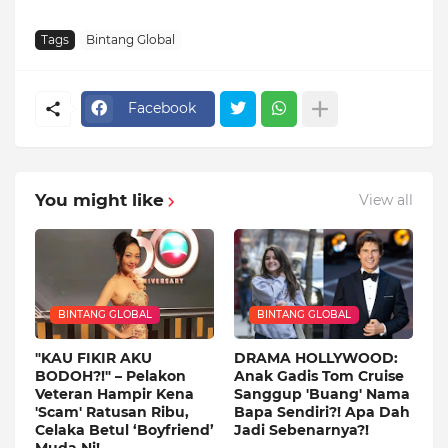
Tags
Bintang Global
Facebook
You might like
View all
BINTANG GLOBAL
BINTANG GLOBAL
"KAU FIKIR AKU
DRAMA HOLLYWOOD:
BODOH?!" – Pelakon
Anak Gadis Tom Cruise
Veteran Hampir Kena
Sanggup 'Buang' Nama
'Scam' Ratusan Ribu,
Bapa Sendiri?! Apa Dah
Celaka Betul ‘Boyfriend’
Jadi Sebenarnya?!
Muda Ni!