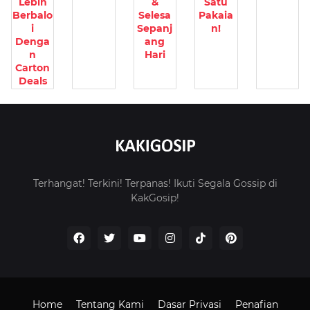
Lebih
&
Satu
Berbalo
Selesa
Pakaia
i
Sepanj
n!
Denga
ang
n
Hari
Carton
Deals
Terhangat! Terkini! Terpanas! Ikuti Segala Gossip di
KakGosip!
Home
Tentang Kami
Dasar Privasi
Penafian