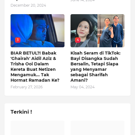
December 20, 2024
3
4
BIAR BETUL?! Babak
Kisah Seram di TikTok:
'Ghairah' Aidil Aziz &
Bayi Disangka Sudah
Trisha Ooi Dalam
Bersalin, Tetapi Siapa
Kereta Buat Netizen
yang Menyamar
Mengamuk... Tak
sebagai Sharifah
Hormat Ramadan Ke?
Amani?
February 27, 2026
May 04, 2024
Terkini !