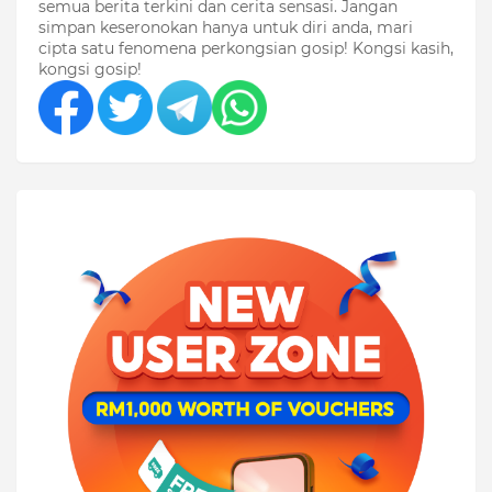
semua berita terkini dan cerita sensasi. Jangan
simpan keseronokan hanya untuk diri anda, mari
cipta satu fenomena perkongsian gosip! Kongsi kasih,
kongsi gosip!