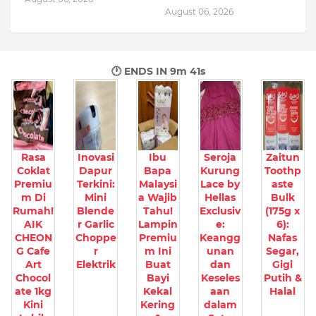
August 06, 2026
🕐 ENDS IN
9m 40s
Rasa
Inovasi
Ibu
Seroja
Zaitun
Coklat
Dapur
Bapa
Kurung
Toothp
Premiu
Terkini:
Malaysi
Lace by
aste
m Di
Mini
a Wajib
Hellas
Bulk
Rumah!
Blende
Tahu!
Exclusiv
(175g x
AIK
r Garlic
Lampin
e:
6):
CHEON
Choppe
Premiu
Keangg
Nafas
G Cafe
r
m Ini
unan
Segar,
Art
Elektrik
Buat
dan
Gigi
Chocol
Bayi
Keseles
Putih &
ate 1kg
Kekal
aan
Halal
Kini
Kering
dalam