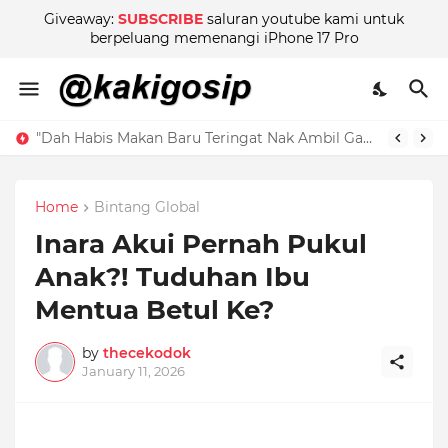
Giveaway:
SUBSCRIBE
saluran youtube kami untuk
berpeluang memenangi iPhone 17 Pro
Nikita Mirzani Terbuka Tentang Hubungan Cinta Dengan Model Muda, Tapi Teman Rapat Beri Amaran!
Home
Bintang Global
Inara Akui Pernah Pukul
Anak?! Tuduhan Ibu
Mentua Betul Ke?
by
thecekodok
January 11, 2026