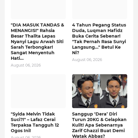
"DIA MASUK TANDAS &
4 Tahun Pegang Status
MENANGIS!" Rahsia
Duda, Luqman Hafidz
Besar Thalita Lepas
Buka Cerita Sebenar!
Nyanyi Lagu Arwah Siti
"Tak Pernah Rasa Sunyi
Sarah Terbongkar!
Langsung..." Betul Ke
Sangat Menyentuh
Ni?
Hati...
August 06, 2026
August 06, 2026
"Syida Melvin Tidak
Sanggup ‘Dera’ Diri
Suci?!" – Lafaz Cerai
Turun 20KG & Gelapkan
Terpaksa Tangguh 12
Kulit! Apa Sebenarnya
Ogos Ini!
Zarif Ghazzi Buat Demi
Watak Abbas?
August 06, 2026