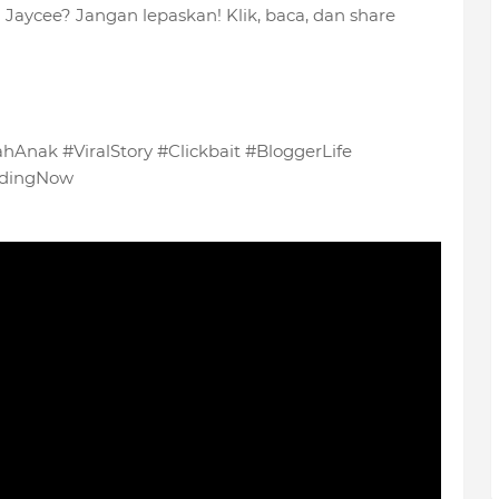
Jaycee? Jangan lepaskan! Klik, baca, dan share
nak #ViralStory #Clickbait #BloggerLife
ndingNow