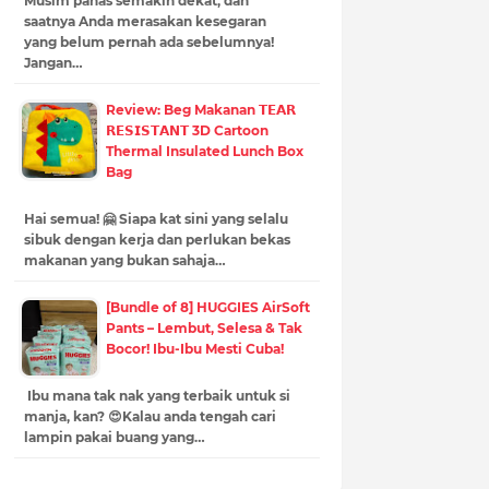
Musim panas semakin dekat, dan
saatnya Anda merasakan kesegaran
yang belum pernah ada sebelumnya!
Jangan…
Review: Beg Makanan 𝗧𝗘𝗔𝗥
𝗥𝗘𝗦𝗜𝗦𝗧𝗔𝗡𝗧 3D Cartoon
Thermal Insulated Lunch Box
Bag
Hai semua! 🤗 Siapa kat sini yang selalu
sibuk dengan kerja dan perlukan bekas
makanan yang bukan sahaja…
[Bundle of 8] HUGGIES AirSoft
Pants – Lembut, Selesa & Tak
Bocor! Ibu-Ibu Mesti Cuba!
Ibu mana tak nak yang terbaik untuk si
manja, kan? 😍Kalau anda tengah cari
lampin pakai buang yang…