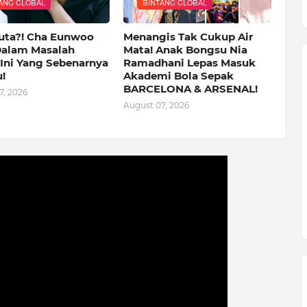
ANG GLOBAL
BINTANG GLOBAL
uta?! Cha Eunwoo
Menangis Tak Cukup Air
Dalam Masalah
Mata! Anak Bongsu Nia
 Ini Yang Sebenarnya
Ramadhani Lepas Masuk
!
Akademi Bola Sepak
BARCELONA & ARSENAL!
7, 2026
August 07, 2026