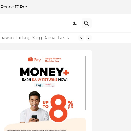
Phone 17 Pro
"Dulu Saya Tolong Sampai 'Up', Sekarang Ini Balasannya?" – Izara Aishah Dedah Sisi Gelap Usahawan Tudung Yang Ramai Tak Tahu!