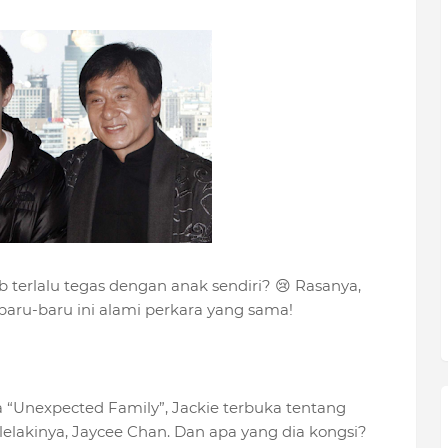
 terlalu tegas dengan anak sendiri? 😢 Rasanya,
 baru-baru ini alami perkara yang sama!
 “Unexpected Family”, Jackie terbuka tentang
lakinya, Jaycee Chan. Dan apa yang dia kongsi?