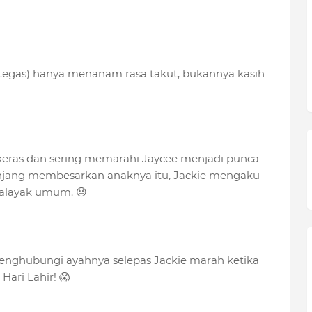
n tegas) hanya menanam rasa takut, bukannya kasih
 keras dan sering memarahi Jaycee menjadi punca
njang membesarkan anaknya itu, Jackie mengaku
halayak umum. 😓
enghubungi ayahnya selepas Jackie marah ketika
ari Lahir! 😱