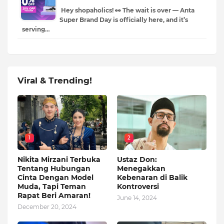
Hey shopaholics! 👀 The wait is over — Anta
Super Brand Day is officially here, and it’s
serving…
Viral & Trending!
1
2
Nikita Mirzani Terbuka
Ustaz Don:
Tentang Hubungan
Menegakkan
Cinta Dengan Model
Kebenaran di Balik
Muda, Tapi Teman
Kontroversi
Rapat Beri Amaran!
June 14, 2024
December 20, 2024