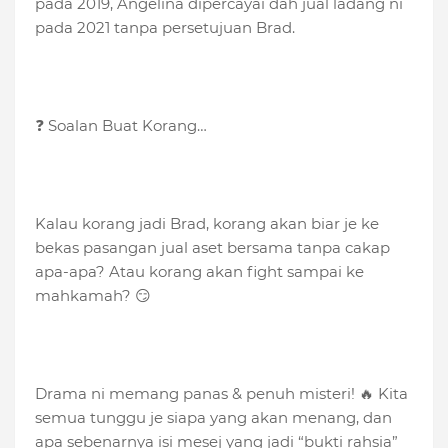
pada 2019, Angelina dipercayai dah jual ladang ni
pada 2021 tanpa persetujuan Brad.
❓ Soalan Buat Korang…
Kalau korang jadi Brad, korang akan biar je ke
bekas pasangan jual aset bersama tanpa cakap
apa-apa? Atau korang akan fight sampai ke
mahkamah? 😏
Drama ni memang panas & penuh misteri! 🔥 Kita
semua tunggu je siapa yang akan menang, dan
apa sebenarnya isi mesej yang jadi “bukti rahsia”