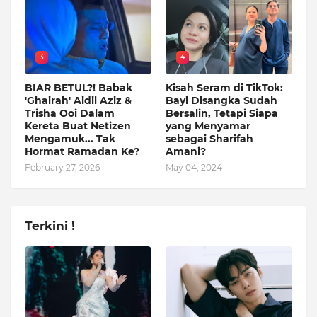
3
4
BIAR BETUL?! Babak
Kisah Seram di TikTok:
'Ghairah' Aidil Aziz &
Bayi Disangka Sudah
Trisha Ooi Dalam
Bersalin, Tetapi Siapa
Kereta Buat Netizen
yang Menyamar
Mengamuk... Tak
sebagai Sharifah
Hormat Ramadan Ke?
Amani?
February 27, 2026
May 04, 2024
Terkini !