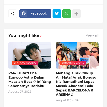
Facebook
You might like
View all
BINTANG GLOBAL
BINTANG GLOBAL
RM41 Juta?! Cha
Menangis Tak Cukup
Eunwoo Astro Dalam
Air Mata! Anak Bongsu
Masalah Besar? Ini Yang
Nia Ramadhani Lepas
Sebenarnya Berlaku!
Masuk Akademi Bola
Sepak BARCELONA &
August 07, 2026
ARSENAL!
August 07, 2026