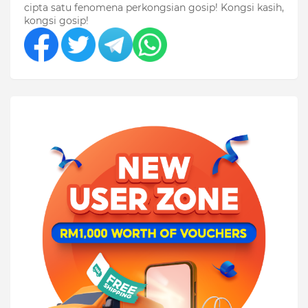
cipta satu fenomena perkongsian gosip! Kongsi kasih,
kongsi gosip!