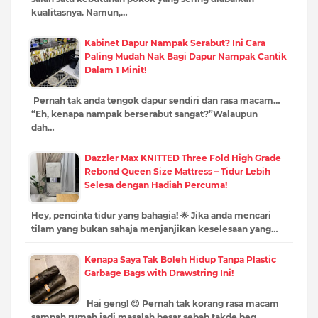
kualitasnya. Namun,…
Kabinet Dapur Nampak Serabut? Ini Cara
Paling Mudah Nak Bagi Dapur Nampak Cantik
Dalam 1 Minit!
Pernah tak anda tengok dapur sendiri dan rasa macam…
“Eh, kenapa nampak berserabut sangat?”Walaupun
dah…
Dazzler Max KNITTED Three Fold High Grade
Rebond Queen Size Mattress – Tidur Lebih
Selesa dengan Hadiah Percuma!
Hey, pencinta tidur yang bahagia! 🌟 Jika anda mencari
tilam yang bukan sahaja menjanjikan keselesaan yang…
Kenapa Saya Tak Boleh Hidup Tanpa Plastic
Garbage Bags with Drawstring Ini!
Hai geng! 😍 Pernah tak korang rasa macam
sampah rumah jadi masalah besar sebab takde beg