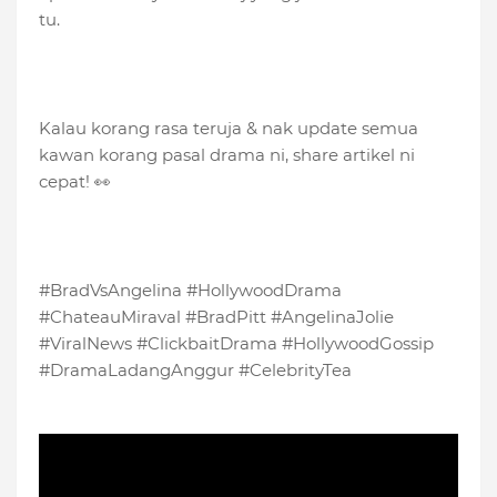
tu.
Kalau korang rasa teruja & nak update semua
kawan korang pasal drama ni, share artikel ni
cepat! 👀
#BradVsAngelina #HollywoodDrama
#ChateauMiraval #BradPitt #AngelinaJolie
#ViralNews #ClickbaitDrama #HollywoodGossip
#DramaLadangAnggur #CelebrityTea