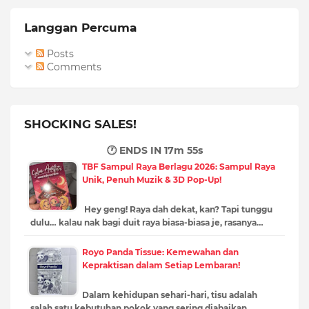
Langgan Percuma
Posts
Comments
SHOCKING SALES!
🕐 ENDS IN
17m 54s
TBF Sampul Raya Berlagu 2026: Sampul Raya
Unik, Penuh Muzik & 3D Pop-Up!
Hey geng! Raya dah dekat, kan? Tapi tunggu
dulu… kalau nak bagi duit raya biasa-biasa je, rasanya…
Royo Panda Tissue: Kemewahan dan
Kepraktisan dalam Setiap Lembaran!
Dalam kehidupan sehari-hari, tisu adalah
salah satu kebutuhan pokok yang sering diabaikan