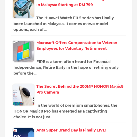
in Malaysia Starting at RM 799
The Huawei Watch Fit 5 series has finally
been launched in Malaysia. It comes in two model
options, each of…
Microsoft Offers Compensation to Veteran
Employees for Voluntary Retirement
FIRE is a term often heard for Financial
Independence, Retire Early in the hope of retiring early
before the…
The Secret Behind the 200MP HONOR Magic8
Pro Camera
In the world of premium smartphones, the
HONOR Magic8 Pro has emerged as a captivating
choice. It is not just…
Anta Super Brand Day is Finally LIVE!