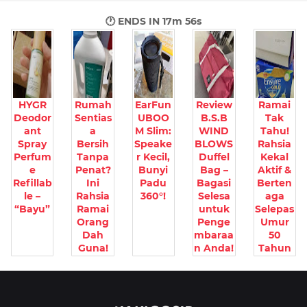
🕐 ENDS IN
17m 55s
HYGR
Rumah
EarFun
Review
Ramai
Deodor
Sentias
UBOO
B.S.B
Tak
ant
a
M Slim:
WIND
Tahu!
Spray
Bersih
Speake
BLOWS
Rahsia
Perfum
Tanpa
r Kecil,
Duffel
Kekal
e
Penat?
Bunyi
Bag –
Aktif &
Refillab
Ini
Padu
Bagasi
Berten
le –
Rahsia
360°!
Selesa
aga
“Bayu”
Ramai
untuk
Selepas
Orang
Penge
Umur
Dah
mbaraa
50
Guna!
n Anda!
Tahun