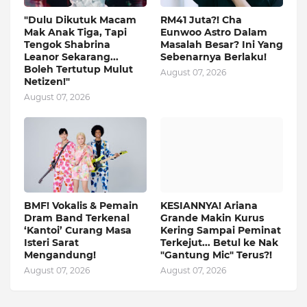
"Dulu Dikutuk Macam
RM41 Juta?! Cha
Mak Anak Tiga, Tapi
Eunwoo Astro Dalam
Tengok Shabrina
Masalah Besar? Ini Yang
Leanor Sekarang...
Sebenarnya Berlaku!
Boleh Tertutup Mulut
August 07, 2026
Netizen!"
August 07, 2026
BMF! Vokalis & Pemain
KESIANNYA! Ariana
Dram Band Terkenal
Grande Makin Kurus
‘Kantoi’ Curang Masa
Kering Sampai Peminat
Isteri Sarat
Terkejut... Betul ke Nak
Mengandung!
"Gantung Mic" Terus?!
August 07, 2026
August 07, 2026