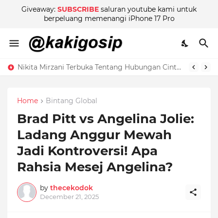
Giveaway:
SUBSCRIBE
saluran youtube kami untuk
berpeluang memenangi iPhone 17 Pro
Nikita Mirzani Terbuka Tentang Hubungan Cinta Dengan Model Muda, Tapi Teman Rapat Beri Amaran!
Home
Bintang Global
Brad Pitt vs Angelina Jolie:
Ladang Anggur Mewah
Jadi Kontroversi! Apa
Rahsia Mesej Angelina?
by
thecekodok
December 21, 2025