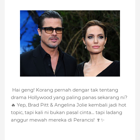
Hai geng! Korang pernah dengar tak tentang
drama Hollywood yang paling panas sekarang ni?
🔥 Yep, Brad Pitt & Angelina Jolie kembali jadi hot
topic, tapi kali ni bukan pasal cinta… tapi ladang
anggur mewah mereka di Perancis! 🍷✨