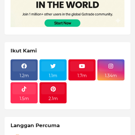
Ikut Kami
1.2m
1.1m
1.7m
1.34m
1.5m
2.1m
Langgan Percuma