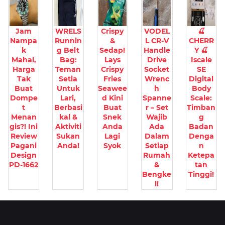
Jam
WRELS
Crispy
VODEL
🍒
Nampa
Runnin
&
L CR-V
CHERR
k
g Belt
Sedap!
Handle
Y 🍒
Mahal,
Bag:
Lays
Drive
Iscale
Harga
Teman
Crispy
Socket
SE
Tak
Setia
Fries
Wrenc
Digital
Buat
Untuk
Seawee
h
Body
Dompe
Lari,
d Kini
Spanne
Scale:
t
Berbasi
Buat
r – Set
Timban
Menan
kal &
Snek
Wajib
g
gis?! Ini
Aktiviti
Anda
Ada
Badan
Review
Sukan
Lagi
Dalam
Denga
Pagani
Anda!
Syok
Setiap
n
Design
Rumah
Ketepa
PD-1662
&
tan
Bengke
Tinggi!
l!