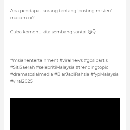
Apa pendapat korang tentang ‘posting misteri’
macam ni?
Cuba komen… kita sembang santai 😏👇
#msianentertainment #viralnews #gosipartis
#SitiSaerah #selebritiMalaysia #trendingtopic
#dramasosialmedia #BiarJadiRahsia #fypMalaysia
#viral2025