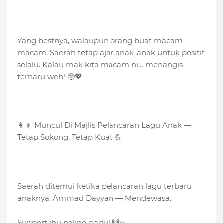
Yang bestnya, walaupun orang buat macam-
macam, Saerah tetap ajar anak-anak untuk positif
selalu. Kalau mak kita macam ni… menangis
terharu weh! 🥹💖
👩‍👦 Muncul Di Majlis Pelancaran Lagu Anak —
Tetap Sokong, Tetap Kuat 💪
Saerah ditemui ketika pelancaran lagu terbaru
anaknya, Ammad Dayyan — Mendewasa.
Support ibu paling padu! 🙌✨