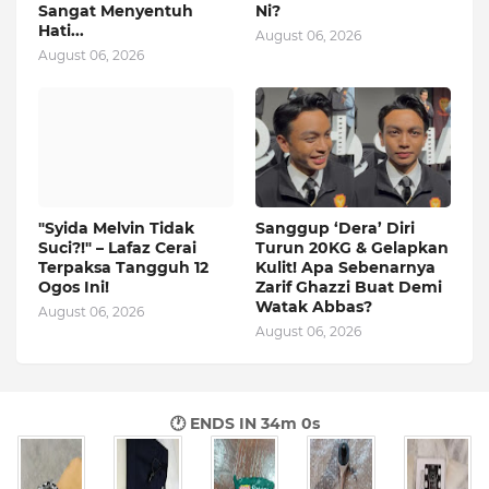
Sangat Menyentuh
Ni?
Hati...
August 06, 2026
August 06, 2026
"Syida Melvin Tidak
Sanggup ‘Dera’ Diri
Suci?!" – Lafaz Cerai
Turun 20KG & Gelapkan
Terpaksa Tangguh 12
Kulit! Apa Sebenarnya
Ogos Ini!
Zarif Ghazzi Buat Demi
Watak Abbas?
August 06, 2026
August 06, 2026
🕐 ENDS IN
33m 59s