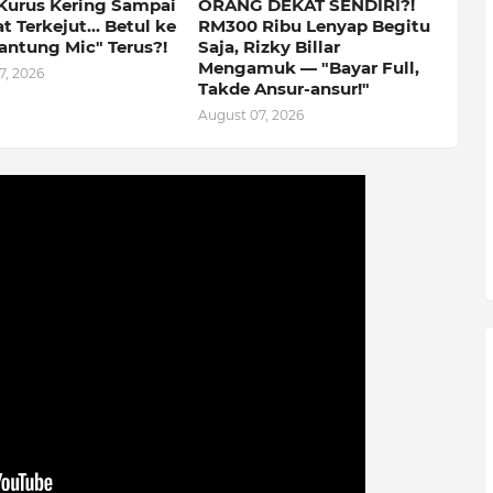
Kurus Kering Sampai
ORANG DEKAT SENDIRI?!
 Terkejut... Betul ke
RM300 Ribu Lenyap Begitu
antung Mic" Terus?!
Saja, Rizky Billar
Mengamuk — "Bayar Full,
7, 2026
Takde Ansur-ansur!"
August 07, 2026