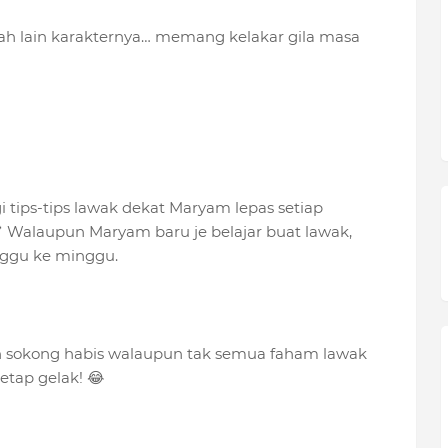
ah lain karakternya… memang kelakar gila masa
i tips-tips lawak dekat Maryam lepas setiap
 Walaupun Maryam baru je belajar buat lawak,
nggu ke minggu.
un sokong habis walaupun tak semua faham lawak
etap gelak! 😂