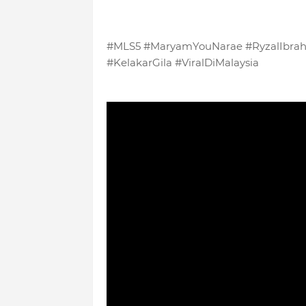
#MLS5 #MaryamYouNarae #RyzalIbrah
#KelakarGila #ViralDiMalaysia