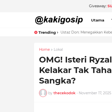
Giveaway:
S
Utama
Trending
Ustaz Don: Menegakkan Keben
Home
Lokal
OMG! Isteri Ryza
Kelakar Tak Taha
Sangka?
by
thecekodok
-
November 17, 2025