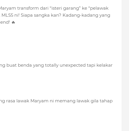
yam transform dari “isteri garang” ke “pelawak
 MLS5 ni! Siapa sangka kan? Kadang-kadang yang
end! 🔥
g buat benda yang totally unexpected tapi kelakar
rang rasa lawak Maryam ni memang lawak gila tahap