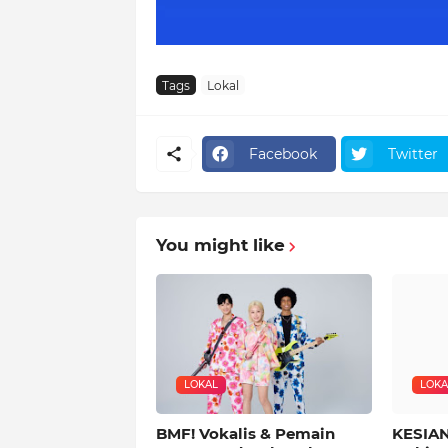
Tags
Lokal
Facebook
Twitter
You might like
LOKAL
LOKA
BMF! Vokalis & Pemain
KESIAN