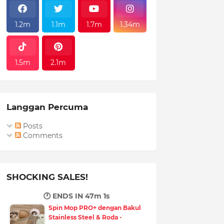
1.2m
1.1m
1.7m
1.34m
1.5m
2.1m
Langgan Percuma
Posts
Comments
SHOCKING SALES!
🕐 ENDS IN
47m 0s
Spin Mop PRO+ dengan Bakul
Stainless Steel & Roda -