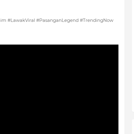
im #LawakViral #PasanganLegend #TrendingNow