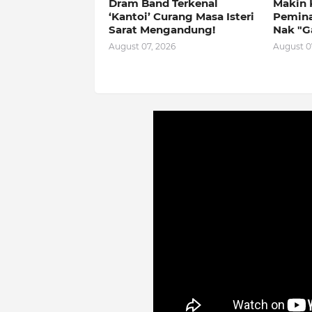
Dram Band Terkenal
Makin 
‘Kantoi’ Curang Masa Isteri
Peminat
Sarat Mengandung!
Nak "G
August 07, 2026
August 0