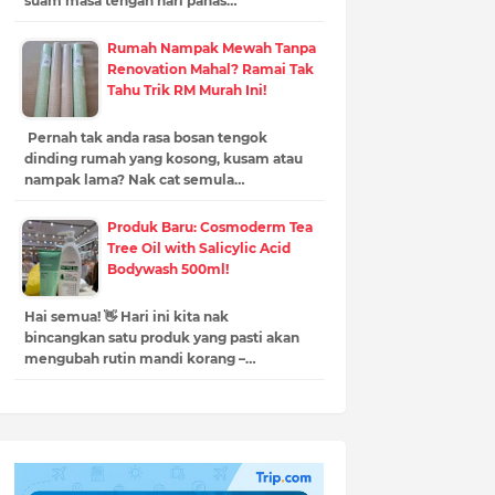
suam masa tengah hari panas…
Rumah Nampak Mewah Tanpa
Renovation Mahal? Ramai Tak
Tahu Trik RM Murah Ini!
Pernah tak anda rasa bosan tengok
dinding rumah yang kosong, kusam atau
nampak lama? Nak cat semula…
Produk Baru: Cosmoderm Tea
Tree Oil with Salicylic Acid
Bodywash 500ml!
Hai semua! 👋 Hari ini kita nak
bincangkan satu produk yang pasti akan
mengubah rutin mandi korang –…