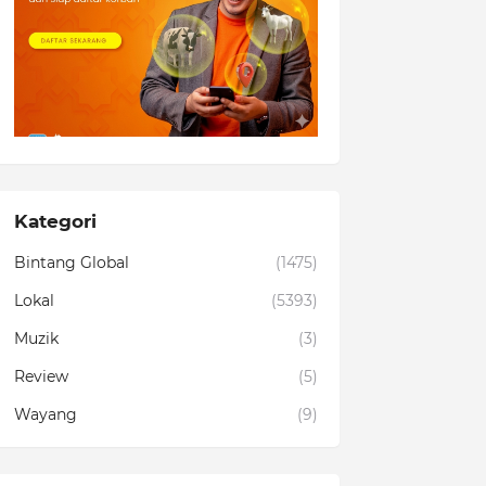
Kategori
Bintang Global
(1475)
Lokal
(5393)
Muzik
(3)
Review
(5)
Wayang
(9)