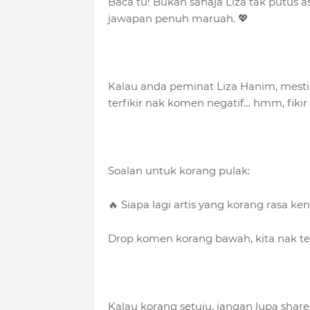
Baca tu! Bukan sahaja Liza tak putus as
jawapan penuh maruah. 💖
Kalau anda peminat Liza Hanim, mesti 
terfikir nak komen negatif… hmm, fikir d
Soalan untuk korang pulak:
🔥 Siapa lagi artis yang korang rasa k
Drop komen korang bawah, kita nak ten
Kalau korang setuju, jangan lupa shar