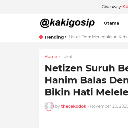
Giveaway:
S
Utama
Trending
Ustaz Don: Menegakkan Keben
Home
Lokal
Netizen Suruh Be
Hanim Balas Den
Bikin Hati Melel
by
thecekodok
-
November 20, 202