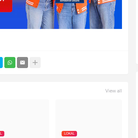
View all
L
LOKAL