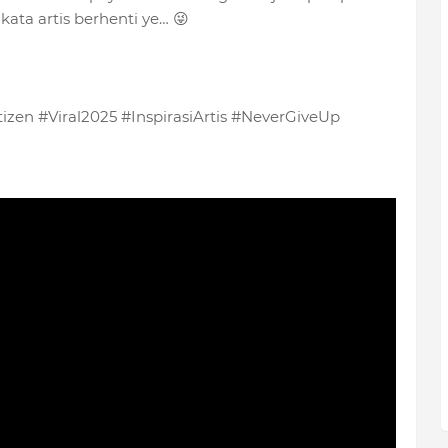
ata artis berhenti ye… 😜
en #Viral2025 #InspirasiArtis #NeverGiveUp