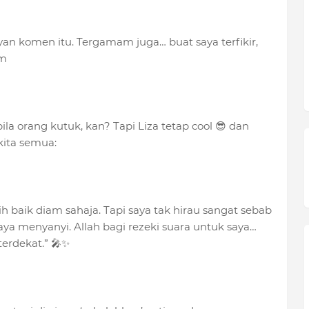
ayan komen itu. Tergamam juga… buat saya terfikir,
im
 bila orang kutuk, kan? Tapi Liza tetap cool 😎 dan
kita semua:
ih baik diam sahaja. Tapi saya tak hirau sangat sebab
a menyanyi. Allah bagi rezeki suara untuk saya…
terdekat.” 🎤✨