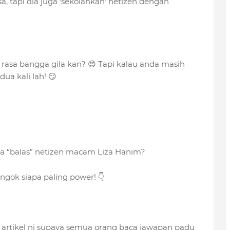
a, tapi dia juga ‘sekolahkan’ netizen dengan
rasa bangga gila kan? 😍 Tapi kalau anda masih
ua kali lah! 😏
ena “balas” netizen macam Liza Hanim?
gok siapa paling power! 👇
e artikel ni supaya semua orang baca jawapan padu