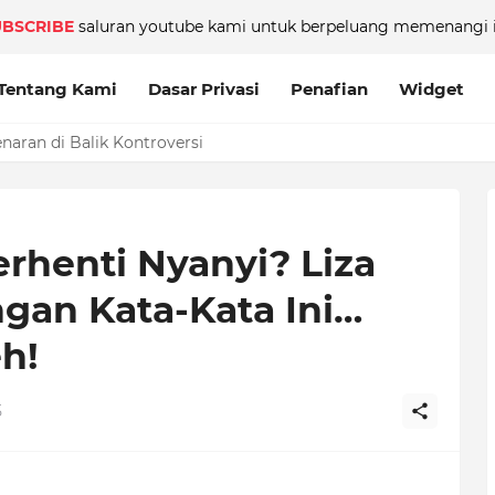
UBSCRIBE
saluran youtube kami untuk berpeluang memenangi i
Tentang Kami
Dasar Privasi
Penafian
Widget
aran di Balik Kontroversi
rhenti Nyanyi? Liza
gan Kata-Kata Ini…
eh!
5