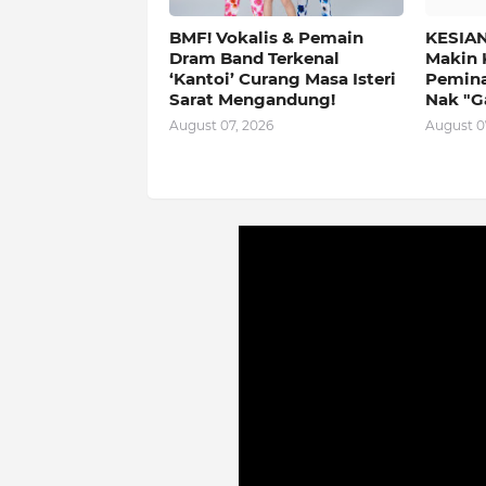
BMF! Vokalis & Pemain
KESIAN
Dram Band Terkenal
Makin 
‘Kantoi’ Curang Masa Isteri
Peminat
Sarat Mengandung!
Nak "G
August 07, 2026
August 0