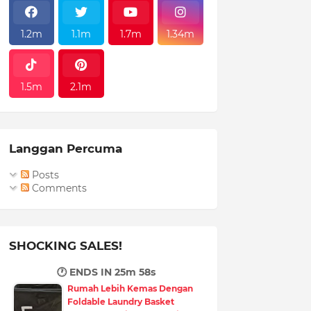
1.2m
1.1m
1.7m
1.34m
1.5m
2.1m
Langgan Percuma
Posts
Comments
SHOCKING SALES!
🕐 ENDS IN
25m 56s
Rumah Lebih Kemas Dengan
Foldable Laundry Basket