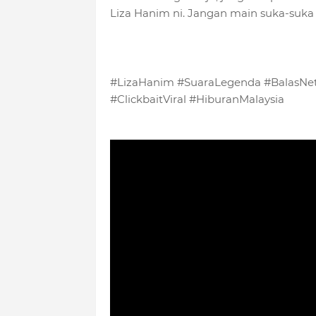
Liza Hanim ni. Jangan main suka-suka k
#LizaHanim #SuaraLegenda #BalasNetiz
#ClickbaitViral #HiburanMalaysia