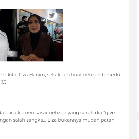
a kita, Liza Hanim, sekali lagi buat netizen terkedu
 💥
ada baca komen kasar netizen yang suruh dia “give
jangan salah sangka… Liza bukannya mudah patah