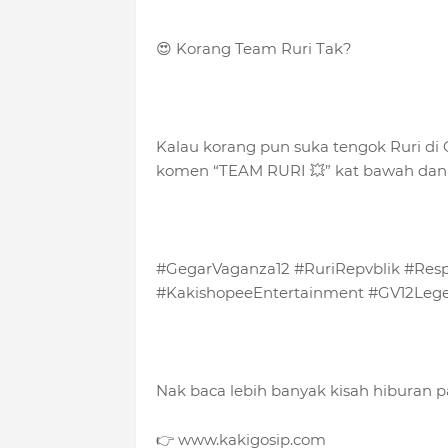
😍 Korang Team Ruri Tak?
Kalau korang pun suka tengok Ruri di 
komen “TEAM RURI 💥” kat bawah dan s
#GegarVaganza12 #RuriRepvblik #Resp
#KakishopeeEntertainment #GV12Leg
Nak baca lebih banyak kisah hiburan p
👉 www.kakigosip.com