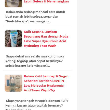
Lebih Selesa & Menenangkan
Kalau anda sedang mencari cara untuk
buat rumah lebih selesa, segar dan
“feels like spa”, ini mungkin…
Kulit Segar & Lembap
Sepanjang Hari dengan Hada
Labo Super Hyaluronic Acid
Hydrating Face Wash
Siapa dekat sini selalu rasa kulit muka
kering, tegang, atau cepat berminyak
sebab kurang kelembapan?…
Rahsia Kulit Lembap & Segar
Seharian! Torriden DIVE IN
Low Molecular Hyaluronic
Acid Toner Wajib Try
Siapa yang tengah struggle dengan kulit
kering, kusam atau rasa tak bermaya?