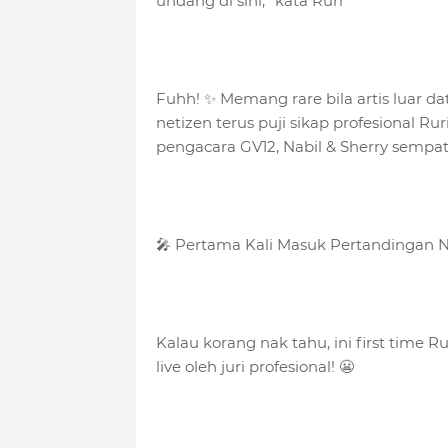
undang di sini,” kata Ruri
Fuhh! ✨ Memang rare bila artis luar d
netizen terus puji sikap profesional 
pengacara GV12, Nabil & Sherry sempat
🎤 Pertama Kali Masuk Pertandingan 
Kalau korang nak tahu, ini first time 
live oleh juri profesional! 😬