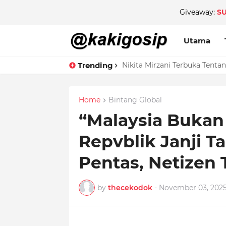
Giveaway:
S
Utama
Trending
Nikita Mirzani Terbuka Tent
Home
Bintang Global
“Malaysia Bukan 
Repvblik Janji T
Pentas, Netizen 
by
thecekodok
-
November 03, 202