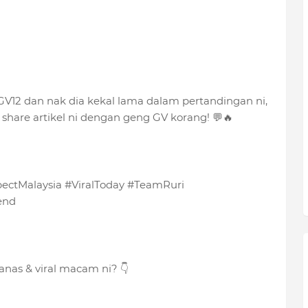
GV12 dan nak dia kekal lama dalam pertandingan ni,
hare artikel ni dengan geng GV korang! 💬🔥
ectMalaysia #ViralToday #TeamRuri
end
anas & viral macam ni? 👇