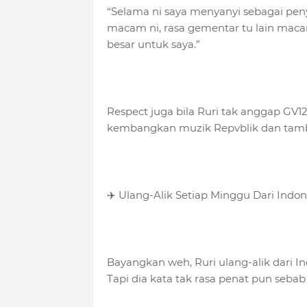
“Selama ni saya menyanyi sebagai pen
macam ni, rasa gementar tu lain macam
besar untuk saya.”
Respect juga bila Ruri tak anggap GV1
kembangkan muzik Repvblik dan tamba
✈️ Ulang-Alik Setiap Minggu Dari Indon
Bayangkan weh, Ruri ulang-alik dari I
Tapi dia kata tak rasa penat pun seba