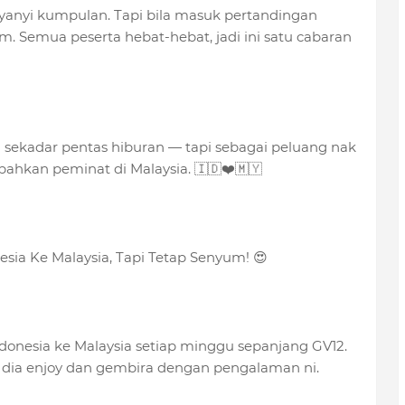
yanyi kumpulan. Tapi bila masuk pertandingan
. Semua peserta hebat-hebat, jadi ini satu cabaran
2 sekadar pentas hiburan — tapi sebagai peluang nak
hkan peminat di Malaysia. 🇮🇩❤️🇲🇾
esia Ke Malaysia, Tapi Tetap Senyum! 😍
ndonesia ke Malaysia setiap minggu sepanjang GV12.
b dia enjoy dan gembira dengan pengalaman ni.