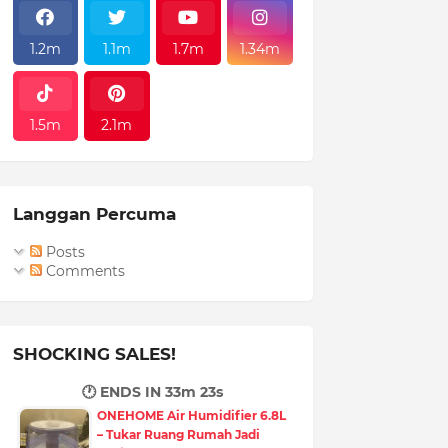
1.2m
1.1m
1.7m
1.34m
1.5m
2.1m
Langgan Percuma
Posts
Comments
SHOCKING SALES!
🕐 ENDS IN
33m 22s
ONEHOME Air Humidifier 6.8L
– Tukar Ruang Rumah Jadi