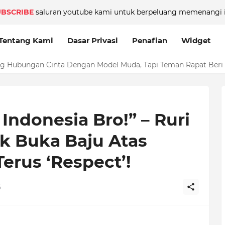
UBSCRIBE
saluran youtube kami untuk berpeluang memenangi i
Tentang Kami
Dasar Privasi
Penafian
Widget
ang Hubungan Cinta Dengan Model Muda, Tapi Teman Rapat Beri
Indonesia Bro!” – Ruri
ak Buka Baju Atas
Terus ‘Respect’!
5