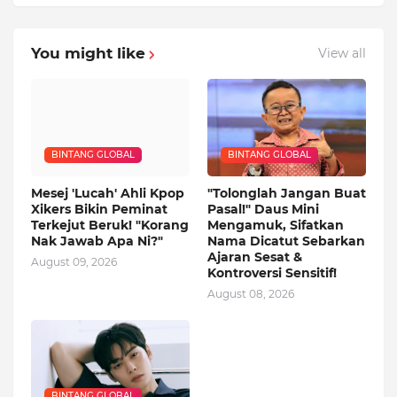
You might like
View all
BINTANG GLOBAL
BINTANG GLOBAL
Mesej 'Lucah' Ahli Kpop
"Tolonglah Jangan Buat
Xikers Bikin Peminat
Pasal!" Daus Mini
Terkejut Beruk! "Korang
Mengamuk, Sifatkan
Nak Jawab Apa Ni?"
Nama Dicatut Sebarkan
Ajaran Sesat &
August 09, 2026
Kontroversi Sensitif!
August 08, 2026
BINTANG GLOBAL