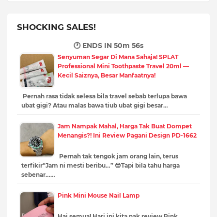
SHOCKING SALES!
🕐 ENDS IN
50m 54s
Senyuman Segar Di Mana Sahaja! SPLAT
Professional Mini Toothpaste Travel 20ml —
Kecil Saiznya, Besar Manfaatnya!
Pernah rasa tidak selesa bila travel sebab terlupa bawa
ubat gigi? Atau malas bawa tiub ubat gigi besar…
Jam Nampak Mahal, Harga Tak Buat Dompet
Menangis?! Ini Review Pagani Design PD-1662
Pernah tak tengok jam orang lain, terus
terfikir“Jam ni mesti beribu…” 😎Tapi bila tahu harga
sebenar……
Pink Mini Mouse Nail Lamp
Hai semua! Hari ini kita nak review Pink