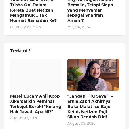
Trisha Ooi Dalam
Bersalin, Tetapi Siapa
Kereta Buat Netizen
yang Menyamar
Mengamuk... Tak
sebagai Sharifah
Hormat Ramadan Ke?
Amani?
February 27, 2026
May 04, 2024
Terkini !
Mesej 'Lucah' Ahli Kpop
“Jangan Tiru Saya!” –
Xikers Bikin Peminat
Ernie Zakri Akhirnya
Terkejut Beruk! "Korang
Buka Mulut Isu Baju
Nak Jawab Apa Ni?"
Ketat, Netizen Puji
Sikap Rendah Diri!
August 09, 2026
August 09, 2026