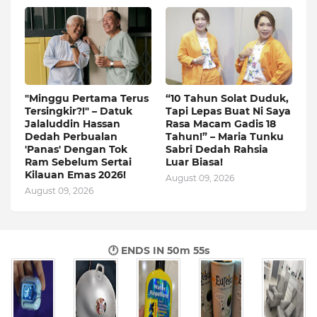
"Minggu Pertama Terus
“10 Tahun Solat Duduk,
Tersingkir?!" – Datuk
Tapi Lepas Buat Ni Saya
Jalaluddin Hassan
Rasa Macam Gadis 18
Dedah Perbualan
Tahun!” – Maria Tunku
'Panas' Dengan Tok
Sabri Dedah Rahsia
Ram Sebelum Sertai
Luar Biasa!
Kilauan Emas 2026!
August 09, 2026
August 09, 2026
🕐 ENDS IN
50m 54s