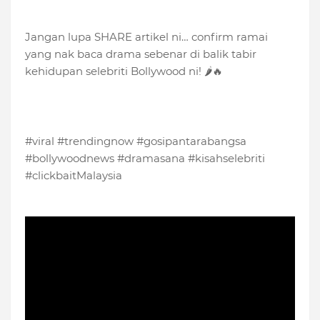
Jangan lupa SHARE artikel ni… confirm ramai
yang nak baca drama sebenar di balik tabir
kehidupan selebriti Bollywood ni! 🌶️🔥
#viral #trendingnow #gosipantarabangsa
#bollywoodnews #dramasana #kisahselebriti
#clickbaitMalaysia