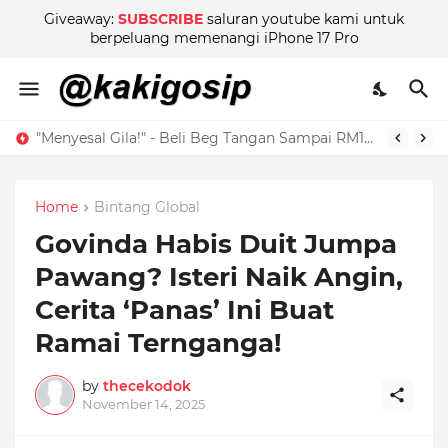
Giveaway:
SUBSCRIBE
saluran youtube kami untuk
berpeluang memenangi iPhone 17 Pro
"Menyesal Gila!" - Beli Beg Tangan Sampai RM135,000, Selebriti Popular Ini Akui ‘Bebal’ & Kini Terus Berubah!
Home
Bintang Global
Govinda Habis Duit Jumpa
Pawang? Isteri Naik Angin,
Cerita ‘Panas’ Ini Buat
Ramai Ternganga!
by
thecekodok
November 14, 2025