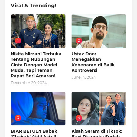
Viral & Trending!
1
2
Nikita Mirzani Terbuka
Ustaz Don:
Tentang Hubungan
Menegakkan
Cinta Dengan Model
Kebenaran di Balik
Muda, Tapi Teman
Kontroversi
Rapat Beri Amaran!
June 14, 2024
December 20, 2024
3
4
BIAR BETUL?! Babak
Kisah Seram di TikTok:
'Ghairah' Aidil Aziz &
Bayi Disangka Sudah