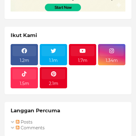
Ikut Kami
1.2m
1.1m
1.7m
1.34m
1.5m
2.1m
Langgan Percuma
Posts
Comments