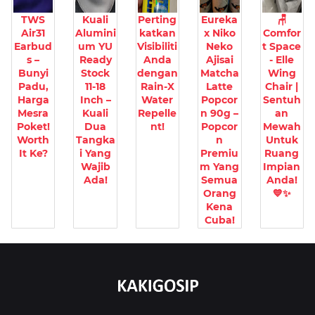
TWS
Kuali
Perting
Eureka
🪑
Air31
Alumini
katkan
x Niko
Comfor
Earbud
um YU
Visibiliti
Neko
t Space
s –
Ready
Anda
Ajisai
- Elle
Bunyi
Stock
dengan
Matcha
Wing
Padu,
11-18
Rain-X
Latte
Chair |
Harga
Inch –
Water
Popcor
Sentuh
Mesra
Kuali
Repelle
n 90g –
an
Poket!
Dua
nt!
Popcor
Mewah
Worth
Tangka
n
Untuk
It Ke?
i Yang
Premiu
Ruang
Wajib
m Yang
Impian
Ada!
Semua
Anda!
Orang
💙✨
Kena
Cuba!