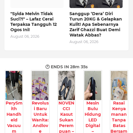
"Syida Melvin Tidak
Sanggup ‘Dera’ Diri
Suci?!" – Lafaz Cerai
Turun 20KG & Gelapkan
Terpaksa Tangguh 12
Kulit! Apa Sebenarnya
Ogos Ini!
Zarif Ghazzi Buat Demi
Watak Abbas?
August 06, 2026
August 06, 2026
🕐 ENDS IN
28m 34s
PerySm
Revolus
NOVEN
Mesin
Rasai
ith
i Baru
CCI
Bulu
Kenya
Handh
Untuk
Kasut
Hidung
manan
eld
Wanita:
Sukan
LED
Tanpa
Vacuu
Andlov
Perem
Digital
Batas
m
e
puan –
–
Bersam