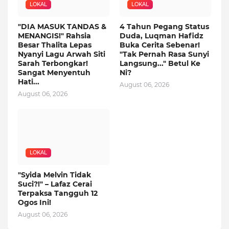
LOKAL
LOKAL
"DIA MASUK TANDAS &
4 Tahun Pegang Status
MENANGIS!" Rahsia
Duda, Luqman Hafidz
Besar Thalita Lepas
Buka Cerita Sebenar!
Nyanyi Lagu Arwah Siti
"Tak Pernah Rasa Sunyi
Sarah Terbongkar!
Langsung..." Betul Ke
Sangat Menyentuh
Ni?
Hati...
August 06, 2026
August 06, 2026
LOKAL
"Syida Melvin Tidak
Suci?!" – Lafaz Cerai
Terpaksa Tangguh 12
Ogos Ini!
August 06, 2026