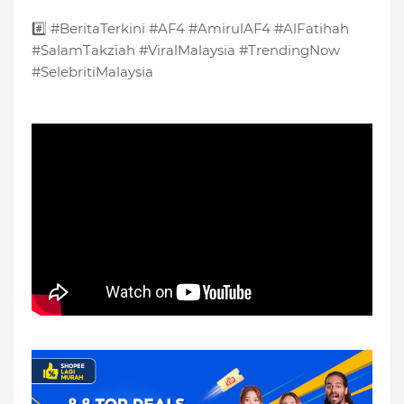
#️⃣ #BeritaTerkini #AF4 #AmirulAF4 #AlFatihah
#SalamTakziah #ViralMalaysia #TrendingNow
#SelebritiMalaysia