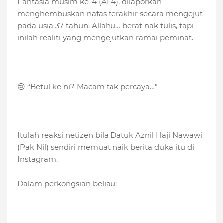
Fantasia musim ke-4 (AF4), dilaporkan
menghembuskan nafas terakhir secara mengejut
pada usia 37 tahun. Allahu… berat nak tulis, tapi
inilah realiti yang mengejutkan ramai peminat.
😢 “Betul ke ni? Macam tak percaya…”
Itulah reaksi netizen bila Datuk Aznil Haji Nawawi
(Pak Nil) sendiri memuat naik berita duka itu di
Instagram.
Dalam perkongsian beliau: