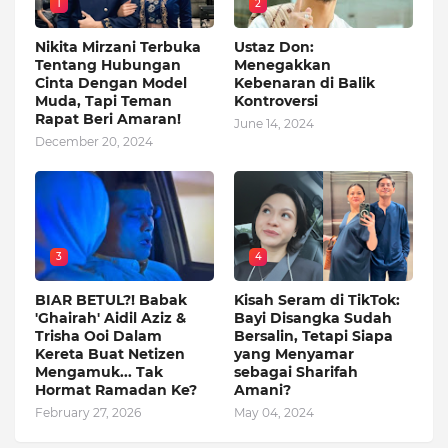
1
2
Nikita Mirzani Terbuka
Ustaz Don:
Tentang Hubungan
Menegakkan
Cinta Dengan Model
Kebenaran di Balik
Muda, Tapi Teman
Kontroversi
Rapat Beri Amaran!
June 14, 2024
December 20, 2024
3
4
BIAR BETUL?! Babak
Kisah Seram di TikTok:
'Ghairah' Aidil Aziz &
Bayi Disangka Sudah
Trisha Ooi Dalam
Bersalin, Tetapi Siapa
Kereta Buat Netizen
yang Menyamar
Mengamuk... Tak
sebagai Sharifah
Hormat Ramadan Ke?
Amani?
February 27, 2026
May 04, 2024