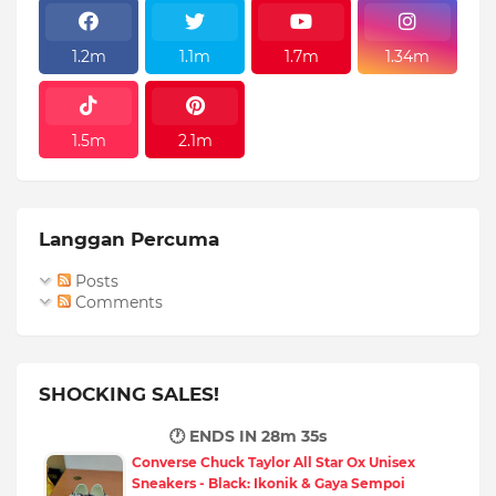
1.2m
1.1m
1.7m
1.34m
1.5m
2.1m
Langgan Percuma
Posts
Comments
SHOCKING SALES!
🕐 ENDS IN
28m 33s
Converse Chuck Taylor All Star Ox Unisex
Sneakers - Black: Ikonik & Gaya Sempoi