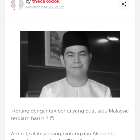
by
thecekodok
November 25, 2025
Korang dengar tak berita yang buat satu Malaysia
terdiam hari ni? 😔
Amirul, salah seorang bintang dari Akademi