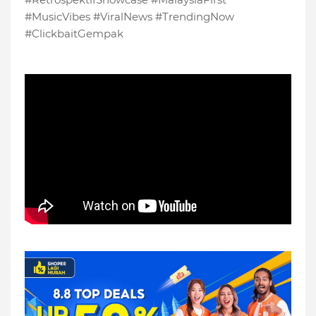
#MusicVibes #ViralNews #TrendingNow
#ClickbaitGempak