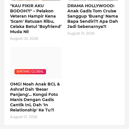
"KAU FIKIR AKU
DRAMA HOLLYWOOD:
BODOH?!" – Pelakon
Anak Gadis Tom Cruise
Veteran Hampir Kena
Sanggup 'Buang' Nama
'Scam' Ratusan Ribu,
Bapa Sendiri?! Apa Dah
Celaka Betul ‘Boyfriend’
Jadi Sebenarnya?!
Muda Ni!
August 01, 2026
August 02, 2026
BINTANG GLOBAL
OMG! Noah Anak BCL &
Ashraf Dah 'Besar
Panjang'… Kongsi Foto
Manis Dengan Gadis
Cantik Ini, Dah 'In
Relationship' Ke Tu?!
August 01, 2026