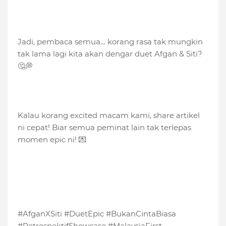
Jadi, pembaca semua… korang rasa tak mungkin
tak lama lagi kita akan dengar duet Afgan & Siti?
🤔💭
Kalau korang excited macam kami, share artikel
ni cepat! Biar semua peminat lain tak terlepas
momen epic ni! 💌
#AfganXSiti #DuetEpic #BukanCintaBiasa
#RetrospektifShowcase #MalaysiaFirst