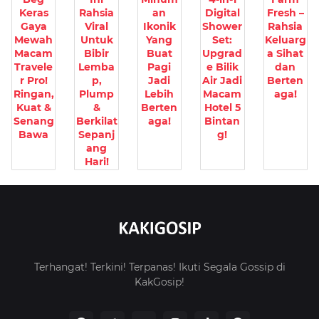
Keras
Rahsia
an
Digital
Fresh –
Gaya
Viral
Ikonik
Shower
Rahsia
Mewah
Untuk
Yang
Set:
Keluarg
Macam
Bibir
Buat
Upgrad
a Sihat
Travele
Lemba
Pagi
e Bilik
dan
r Pro!
p,
Jadi
Air Jadi
Berten
Ringan,
Plump
Lebih
Macam
aga!
Kuat &
&
Berten
Hotel 5
Senang
Berkilat
aga!
Bintan
Bawa
Sepanj
g!
ang
Hari!
Terhangat! Terkini! Terpanas! Ikuti Segala Gossip di
KakGosip!