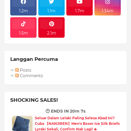
1.2m
1.1m
1.7m
1.34m
1.5m
2.1m
Langgan Percuma
Posts
Comments
SHOCKING SALES!
🕐 ENDS IN
20m 5s
Seluar Dalam Lelaki Paling Selesa Abad Ini?
Cuba 【NANJIREN】Men's Boxer Ice Silk Briefs
Lyraki Sekali, Confirm Nak Lagi! 🔥