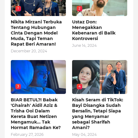
1
2
Nikita Mirzani Terbuka
Ustaz Don:
Tentang Hubungan
Menegakkan
Cinta Dengan Model
Kebenaran di Balik
Muda, Tapi Teman
Kontroversi
Rapat Beri Amaran!
June 14, 2024
December 20, 2024
3
4
BIAR BETUL?! Babak
Kisah Seram di TikTok:
'Ghairah' Aidil Aziz &
Bayi Disangka Sudah
Trisha Ooi Dalam
Bersalin, Tetapi Siapa
Kereta Buat Netizen
yang Menyamar
Mengamuk... Tak
sebagai Sharifah
Hormat Ramadan Ke?
Amani?
February 27, 2026
May 04, 2024