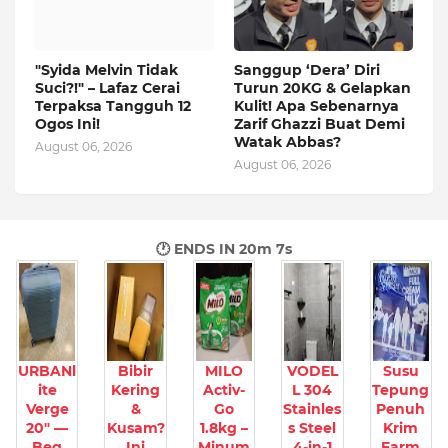
"Syida Melvin Tidak
Sanggup ‘Dera’ Diri
Suci?!" – Lafaz Cerai
Turun 20KG & Gelapkan
Terpaksa Tangguh 12
Kulit! Apa Sebenarnya
Ogos Ini!
Zarif Ghazzi Buat Demi
Watak Abbas?
August 06, 2026
August 06, 2026
🕐 ENDS IN
20m 5s
URBANl
Bibir
MILO
VODEL
Susu
ite
Kering
Activ-
L 304
Tepung
Verge
&
Go
Stainles
Penuh
20" —
Kusam?
1.8kg –
s Steel
Krim
Beg
Ini
Minum
4-in-1
Farm