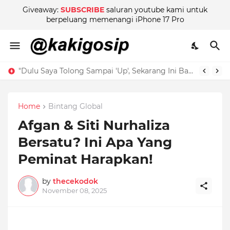
Giveaway:
SUBSCRIBE
saluran youtube kami untuk
berpeluang memenangi iPhone 17 Pro
"Menyesal Gila!" - Beli Beg Tangan Sampai RM135,000, Selebriti Popular Ini Akui ‘Bebal’ & Kini Terus Berubah!
"Dulu Saya Tolong Sampai 'Up', Sekarang Ini Balasannya?" – Izara Aishah Dedah Sisi Gelap Usahawan Tudung Yang Ramai Tak Tahu!
Home
Bintang Global
Afgan & Siti Nurhaliza
Bersatu? Ini Apa Yang
Peminat Harapkan!
by
thecekodok
November 08, 2025