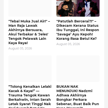
"Tebal Muka Jual Air!" –
"Patutlah Bercerai?!" –
Man Raja Lawak
Dikecam Kerana Status
Akhirnya Bersuara,
Ibu Tunggal, Ini Respon
Akui Terbakar & 'Jeles'
‘Savage’ Ayu Kepoh!
Tengok Pelawak Lain
Korang Rasa Betul Ke?
Kaya Raya!
August 05, 2026
August 05, 2026
“Tolong Kenalkan Lelaki
BUKAN NAK
Kacak & Kaya!” —
MENUNJUK! Nadzmi
Trauma Tengok Kawan
Adhwa Akhirnya
Berkahwin, Intan Serah
Bongkar Perkara
Letak Syarat Tinggi Nak
Sebenar, Buat Baik Pun