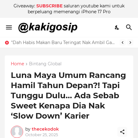
Giveaway:
SUBSCRIBE
saluran youtube kami untuk
berpeluang memenangi iPhone 17 Pro
Nikita Mirzani Terbuka Tentang Hubungan Cinta Dengan Model Muda, Tapi Teman Rapat Beri Amaran!
Home
Bintang Global
Luna Maya Umum Rancang
Hamil Tahun Depan?! Tapi
Tunggu Dulu… Ada Sebab
Sweet Kenapa Dia Nak
‘Slow Down’ Karier
by
thecekodok
October 25, 2025