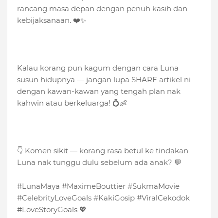
rancang masa depan dengan penuh kasih dan
kebijaksanaan. ❤️✨
Kalau korang pun kagum dengan cara Luna
susun hidupnya — jangan lupa SHARE artikel ni
dengan kawan-kawan yang tengah plan nak
kahwin atau berkeluarga! 💍👶
👇 Komen sikit — korang rasa betul ke tindakan
Luna nak tunggu dulu sebelum ada anak? 💬
#LunaMaya #MaximeBouttier #SukmaMovie
#CelebrityLoveGoals #KakiGosip #ViralCekodok
#LoveStoryGoals 💖