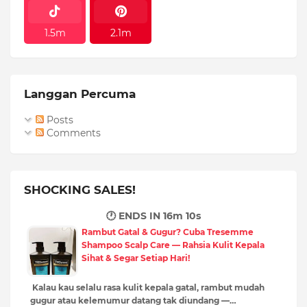
1.5m
2.1m
Langgan Percuma
Posts
Comments
SHOCKING SALES!
🕐 ENDS IN
16m 9s
Rambut Gatal & Gugur? Cuba Tresemme
Shampoo Scalp Care — Rahsia Kulit Kepala
Sihat & Segar Setiap Hari!
Kalau kau selalu rasa kulit kepala gatal, rambut mudah
gugur atau kelemumur datang tak diundang —…