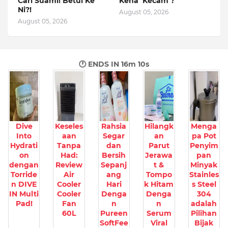
Cari Suami! Betul Ke
Kena ‘Kecam’?
Ni?!
August 05, 2026
August 05, 2026
🕐 ENDS IN
16m 9s
Dive
Keseles
Rahsia
Hilangk
Menga
Into
aan
Segar
an
pa Pot
Hydrati
Tanpa
dan
Parut
Penyim
on
Had:
Bersih
Jerawa
pan
dengan
Review
Sepanj
t &
Minyak
Torride
Air
ang
Tompo
Stainles
n DIVE
Cooler
Hari
k Hitam
s Steel
IN Multi
Cooler
Denga
Denga
304
Pad!
Fan
n
n
adalah
60L
Pureen
Serum
Pilihan
SoftFee
Viral
Bijak