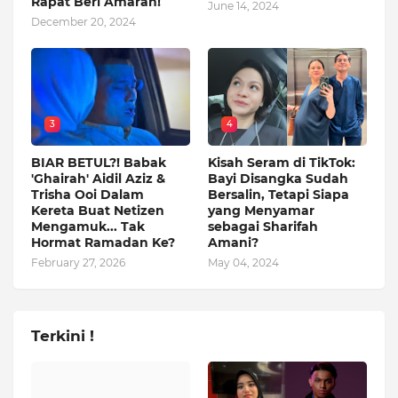
Rapat Beri Amaran!
June 14, 2024
December 20, 2024
3
4
BIAR BETUL?! Babak
Kisah Seram di TikTok:
'Ghairah' Aidil Aziz &
Bayi Disangka Sudah
Trisha Ooi Dalam
Bersalin, Tetapi Siapa
Kereta Buat Netizen
yang Menyamar
Mengamuk... Tak
sebagai Sharifah
Hormat Ramadan Ke?
Amani?
February 27, 2026
May 04, 2024
Terkini !