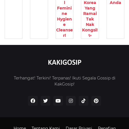
l
Korea
Anda
Femini
Yang
ne
Ramai
Hygien
Tak
e
Nak
Cleanse
Kongsi!
r!
✨
Terhangat! Terkini! Terpanas! Ikuti Segala Gossip di
KakGosip!
Home
Tentang Kami
Dasar Privasi
Penafian