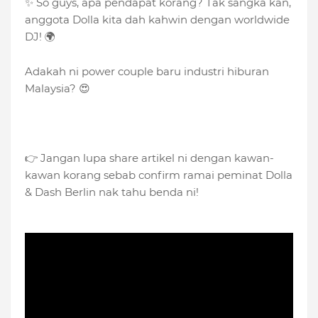
✨ So guys, apa pendapat korang? Tak sangka kan,
anggota Dolla kita dah kahwin dengan worldwide
DJ! 🌍
Adakah ni power couple baru industri hiburan
Malaysia? 😍
👉 Jangan lupa share artikel ni dengan kawan-
kawan korang sebab confirm ramai peminat Dolla
& Dash Berlin nak tahu benda ni!