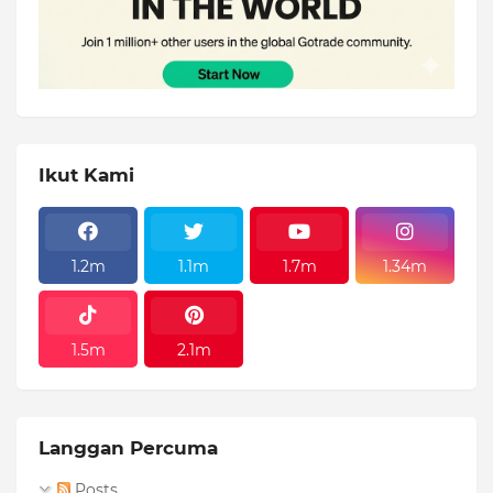
Ikut Kami
1.2m
1.1m
1.7m
1.34m
1.5m
2.1m
Langgan Percuma
Posts