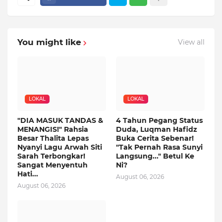
You might like
View all
LOKAL
LOKAL
"DIA MASUK TANDAS &
4 Tahun Pegang Status
MENANGIS!" Rahsia
Duda, Luqman Hafidz
Besar Thalita Lepas
Buka Cerita Sebenar!
Nyanyi Lagu Arwah Siti
"Tak Pernah Rasa Sunyi
Sarah Terbongkar!
Langsung..." Betul Ke
Sangat Menyentuh
Ni?
Hati...
August 06, 2026
August 06, 2026