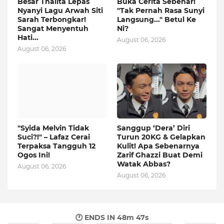
Besar Thalita Lepas
Buka Cerita Sebenar!
Nyanyi Lagu Arwah Siti
"Tak Pernah Rasa Sunyi
Sarah Terbongkar!
Langsung..." Betul Ke
Sangat Menyentuh
Ni?
Hati...
August 06, 2026
August 06, 2026
"Syida Melvin Tidak
Sanggup ‘Dera’ Diri
Suci?!" – Lafaz Cerai
Turun 20KG & Gelapkan
Terpaksa Tangguh 12
Kulit! Apa Sebenarnya
Ogos Ini!
Zarif Ghazzi Buat Demi
Watak Abbas?
August 06, 2026
August 06, 2026
🕐 ENDS IN
48m 45s