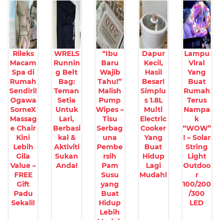
Rileks
WRELS
“Ibu
Dapur
Lampu
Macam
Runnin
Baru
Kecil,
Viral
Spa di
g Belt
Wajib
Hasil
Yang
Rumah
Bag:
Tahu!”
Besar!
Buat
Sendiri!
Teman
Malish
Simplu
Rumah
Ogawa
Setia
Pump
s 1.8L
Terus
SorneX
Untuk
Wipes –
Multi
Nampa
Massag
Lari,
Tisu
Electric
k
e Chair
Berbasi
Serbag
Cooker
“WOW”
Kini
kal &
una
Yang
! – Solar
Lebih
Aktiviti
Pembe
Buat
String
Gila
Sukan
rsih
Hidup
Light
Value –
Anda!
Pam
Lagi
Outdoo
FREE
Susu
Mudah!
r
Gift
yang
100/200
Padu
Buat
/300
Sekali!
Hidup
LED
Lebih