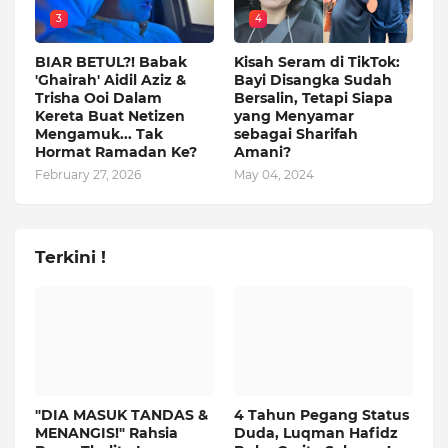
3
4
BIAR BETUL?! Babak
Kisah Seram di TikTok:
'Ghairah' Aidil Aziz &
Bayi Disangka Sudah
Trisha Ooi Dalam
Bersalin, Tetapi Siapa
Kereta Buat Netizen
yang Menyamar
Mengamuk... Tak
sebagai Sharifah
Hormat Ramadan Ke?
Amani?
February 27, 2026
May 04, 2024
Terkini !
"DIA MASUK TANDAS &
4 Tahun Pegang Status
MENANGIS!" Rahsia
Duda, Luqman Hafidz