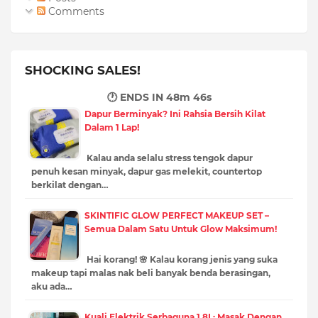
Comments
SHOCKING SALES!
🕐 ENDS IN
48m 45s
Dapur Berminyak? Ini Rahsia Bersih Kilat
Dalam 1 Lap!
Kalau anda selalu stress tengok dapur
penuh kesan minyak, dapur gas melekit, countertop
berkilat dengan…
SKINTIFIC GLOW PERFECT MAKEUP SET –
Semua Dalam Satu Untuk Glow Maksimum!
Hai korang! 🌸 Kalau korang jenis yang suka
makeup tapi malas nak beli banyak benda berasingan,
aku ada…
Kuali Elektrik Serbaguna 1.8L: Masak Dengan