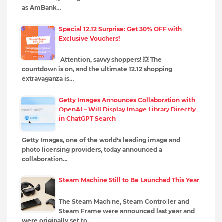
as AmBank…
Special 12.12 Surprise: Get 30% OFF with
Exclusive Vouchers!
Attention, savvy shoppers! 💥 The
countdown is on, and the ultimate 12.12 shopping
extravaganza is…
Getty Images Announces Collaboration with
OpenAI – Will Display Image Library Directly
in ChatGPT Search
Getty Images, one of the world's leading image and
photo licensing providers, today announced a
collaboration…
Steam Machine Still to Be Launched This Year
The Steam Machine, Steam Controller and
Steam Frame were announced last year and
were originally set to…