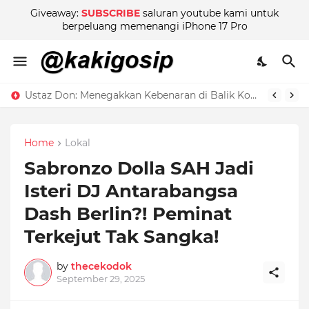
Giveaway:
SUBSCRIBE
saluran youtube kami untuk
berpeluang memenangi iPhone 17 Pro
Ustaz Don: Menegakkan Kebenaran di Balik Kontroversi
Home
Lokal
Sabronzo Dolla SAH Jadi
Isteri DJ Antarabangsa
Dash Berlin?! Peminat
Terkejut Tak Sangka!
by
thecekodok
September 29, 2025