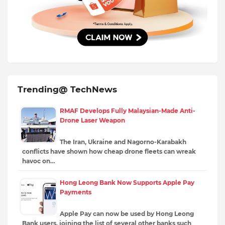
Trending@ TechNews
RMAF Develops Fully Malaysian-Made Anti-
Drone Laser Weapon
The Iran, Ukraine and Nagorno-Karabakh
conflicts have shown how cheap drone fleets can wreak
havoc on…
Hong Leong Bank Now Supports Apple Pay
Payments
Apple Pay can now be used by Hong Leong
Bank users, joining the list of several other banks such