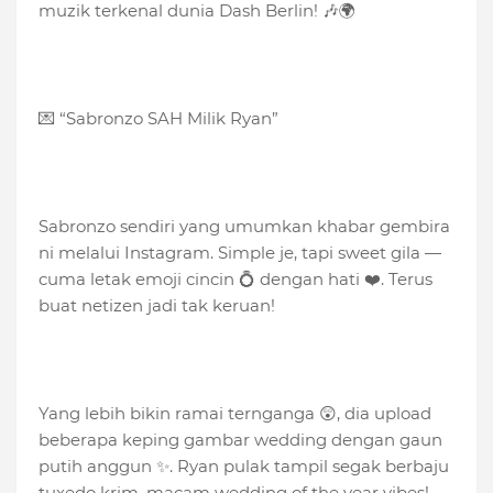
muzik terkenal dunia Dash Berlin! 🎶🌍
💌 “Sabronzo SAH Milik Ryan”
Sabronzo sendiri yang umumkan khabar gembira
ni melalui Instagram. Simple je, tapi sweet gila —
cuma letak emoji cincin 💍 dengan hati ❤️. Terus
buat netizen jadi tak keruan!
Yang lebih bikin ramai ternganga 😲, dia upload
beberapa keping gambar wedding dengan gaun
putih anggun ✨. Ryan pulak tampil segak berbaju
tuxedo krim, macam wedding of the year vibes!