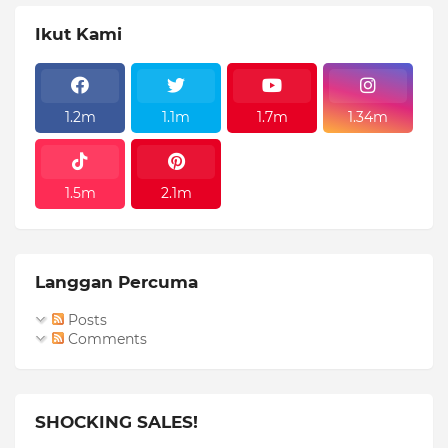
Ikut Kami
1.2m
1.1m
1.7m
1.34m
1.5m
2.1m
Langgan Percuma
Posts
Comments
SHOCKING SALES!