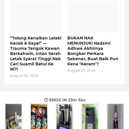
“Tolong Kenalkan Lelaki
BUKAN NAK
Kacak & Kaya!” —
MENUNJUK! Nadzmi
Trauma Tengok Kawan
Adhwa Akhirnya
Berkahwin, Intan Serah
Bongkar Perkara
Letak Syarat Tinggi Nak
Sebenar, Buat Baik Pun
Cari Suami! Betul Ke
Kena ‘Kecam’?
Ni?!
August 05, 2026
August 05, 2026
🕐 ENDS IN
23m 53s