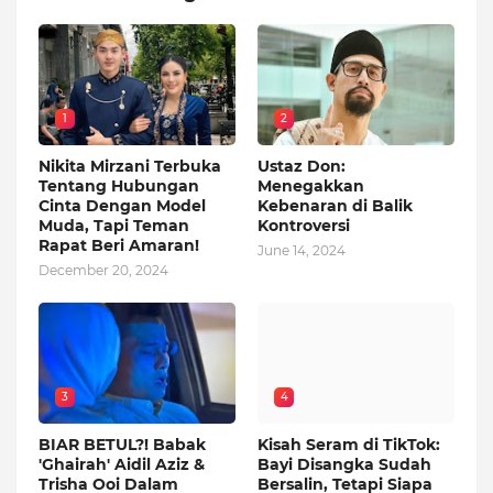
1
2
Nikita Mirzani Terbuka
Ustaz Don:
Tentang Hubungan
Menegakkan
Cinta Dengan Model
Kebenaran di Balik
Muda, Tapi Teman
Kontroversi
Rapat Beri Amaran!
June 14, 2024
December 20, 2024
3
4
BIAR BETUL?! Babak
Kisah Seram di TikTok:
'Ghairah' Aidil Aziz &
Bayi Disangka Sudah
Trisha Ooi Dalam
Bersalin, Tetapi Siapa