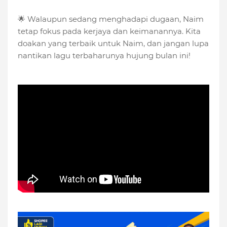
🌟 Walaupun sedang menghadapi dugaan, Naim
tetap fokus pada kerjaya dan keimanannya. Kita
doakan yang terbaik untuk Naim, dan jangan lupa
nantikan lagu terbaharunya hujung bulan ini!