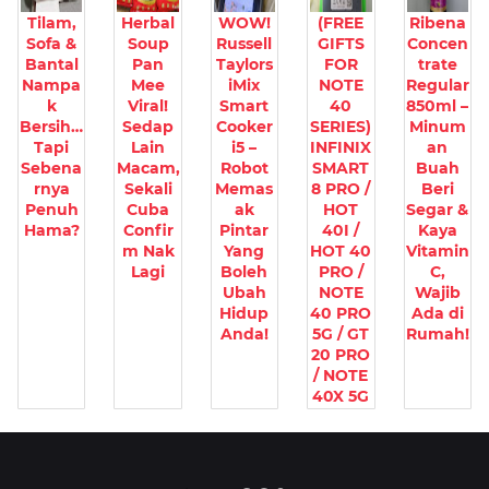
Tilam,
Herbal
WOW!
(FREE
Ribena
Sofa &
Soup
Russell
GIFTS
Concen
Bantal
Pan
Taylors
FOR
trate
Nampa
Mee
iMix
NOTE
Regular
k
Viral!
Smart
40
850ml –
Bersih…
Sedap
Cooker
SERIES)
Minum
Tapi
Lain
i5 –
INFINIX
an
Sebena
Macam,
Robot
SMART
Buah
rnya
Sekali
Memas
8 PRO /
Beri
Penuh
Cuba
ak
HOT
Segar &
Hama?
Confir
Pintar
40I /
Kaya
m Nak
Yang
HOT 40
Vitamin
Lagi
Boleh
PRO /
C,
Ubah
NOTE
Wajib
Hidup
40 PRO
Ada di
Anda!
5G / GT
Rumah!
20 PRO
/ NOTE
40X 5G