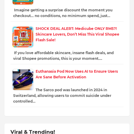
Imagine getting a surprise discount the moment you
checkout… no conditions, no minimum spend, just…
SHOCK DEAL ALERT: Medicube ONLY RM5?!
Skincare Lovers, Don’t Miss This Viral Shopee
Flash Sale!
If you love affordable skincare, insane flash deals, and
viral Shopee promotions, this is your moment.…
Euthanasia Pod Now Uses AI to Ensure Users
Are Sane Before Activation
The Sarco pod was launched in 2024 in
Switzerland, allowing users to commit suicide under
controlled…
Viral & Trending!