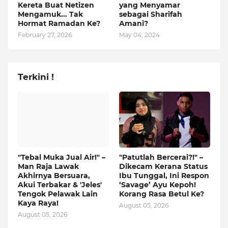
Kereta Buat Netizen
yang Menyamar
Mengamuk... Tak
sebagai Sharifah
Hormat Ramadan Ke?
Amani?
February 27, 2026
May 04, 2024
Terkini !
"Tebal Muka Jual Air!" –
"Patutlah Bercerai?!" –
Man Raja Lawak
Dikecam Kerana Status
Akhirnya Bersuara,
Ibu Tunggal, Ini Respon
Akui Terbakar & 'Jeles'
‘Savage’ Ayu Kepoh!
Tengok Pelawak Lain
Korang Rasa Betul Ke?
Kaya Raya!
August 05, 2026
August 05, 2026