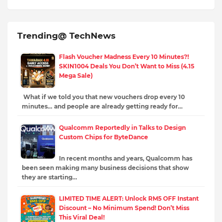
Trending@ TechNews
Flash Voucher Madness Every 10 Minutes?!
SKIN1004 Deals You Don’t Want to Miss (4.15
Mega Sale)
What if we told you that new vouchers drop every 10
minutes… and people are already getting ready for…
Qualcomm Reportedly in Talks to Design
Custom Chips for ByteDance
In recent months and years, Qualcomm has
been seen making many business decisions that show
they are starting…
LIMITED TIME ALERT: Unlock RM5 OFF Instant
Discount – No Minimum Spend! Don’t Miss
This Viral Deal!