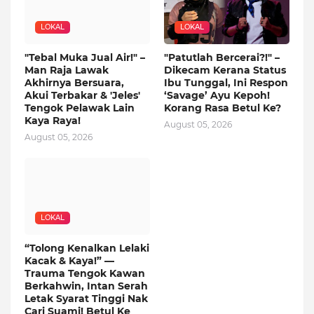
LOKAL
LOKAL
"Tebal Muka Jual Air!" –
"Patutlah Bercerai?!" –
Man Raja Lawak
Dikecam Kerana Status
Akhirnya Bersuara,
Ibu Tunggal, Ini Respon
Akui Terbakar & 'Jeles'
‘Savage’ Ayu Kepoh!
Tengok Pelawak Lain
Korang Rasa Betul Ke?
Kaya Raya!
August 05, 2026
August 05, 2026
LOKAL
“Tolong Kenalkan Lelaki
Kacak & Kaya!” —
Trauma Tengok Kawan
Berkahwin, Intan Serah
Letak Syarat Tinggi Nak
Cari Suami! Betul Ke