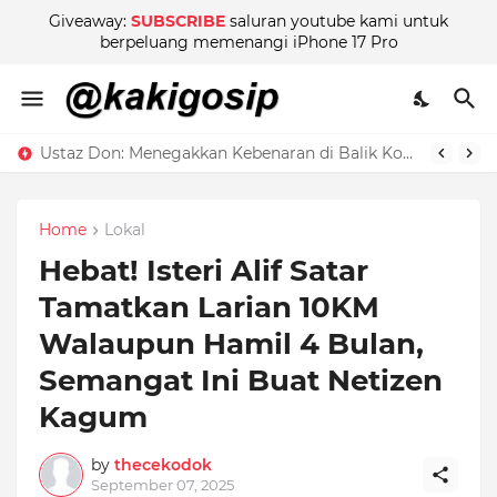
Giveaway:
SUBSCRIBE
saluran youtube kami untuk
berpeluang memenangi iPhone 17 Pro
Ustaz Don: Menegakkan Kebenaran di Balik Kontroversi
Home
Lokal
Hebat! Isteri Alif Satar
Tamatkan Larian 10KM
Walaupun Hamil 4 Bulan,
Semangat Ini Buat Netizen
Kagum
by
thecekodok
September 07, 2025