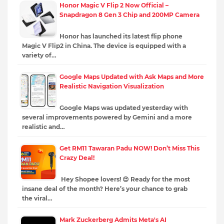
Honor Magic V Flip 2 Now Official –
Snapdragon 8 Gen 3 Chip and 200MP Camera
Honor has launched its latest flip phone
Magic V Flip2 in China. The device is equipped with a
variety of…
Google Maps Updated with Ask Maps and More
Realistic Navigation Visualization
Google Maps was updated yesterday with
several improvements powered by Gemini and a more
realistic and…
Get RM11 Tawaran Padu NOW! Don’t Miss This
Crazy Deal!
Hey Shopee lovers! 😍 Ready for the most
insane deal of the month? Here’s your chance to grab
the viral…
Mark Zuckerberg Admits Meta's AI