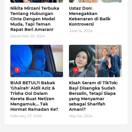
Nikita Mirzani Terbuka
Ustaz Don:
Tentang Hubungan
Menegakkan
Cinta Dengan Model
Kebenaran di Balik
Muda, Tapi Teman
Kontroversi
Rapat Beri Amaran!
June 14, 2024
December 20, 2024
3
4
BIAR BETUL?! Babak
Kisah Seram di TikTok:
'Ghairah' Aidil Aziz &
Bayi Disangka Sudah
Trisha Ooi Dalam
Bersalin, Tetapi Siapa
Kereta Buat Netizen
yang Menyamar
Mengamuk... Tak
sebagai Sharifah
Hormat Ramadan Ke?
Amani?
February 27, 2026
May 04, 2024