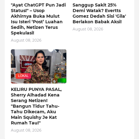
"Ayat ChatGPT Pun Jadi
Sanggup Sakit 25%
Status!" – Usop
Demi Watak? Evertts
Akhirnya Buka Mulut
Gomez Dedah Sisi 'Gila'
Isu Isteri ‘Post’ Luahan
Berlakon Babak Aksi!
Sedih, Netizen Terus
August 08, 2026
Spekulasi!
August 08, 2026
LOKAL
KELIRU PUNYA PASAL,
Sherry Alhadad Kena
Serang Netizen!
"Bangun Tidur Tahu-
Tahu Dikecam, Aku
Main Squishy Je Kat
Rumah Tau!"
August 08, 2026