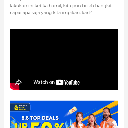
lakukan ini ketika hamil, kita pun boleh bangkit
capai apa saja yang kita impikan, kan?