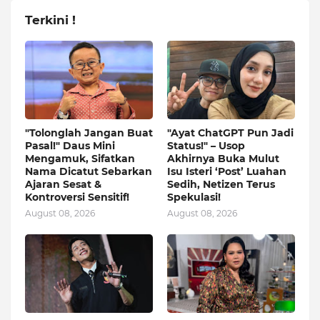
Terkini !
"Tolonglah Jangan Buat
"Ayat ChatGPT Pun Jadi
Pasal!" Daus Mini
Status!" – Usop
Mengamuk, Sifatkan
Akhirnya Buka Mulut
Nama Dicatut Sebarkan
Isu Isteri ‘Post’ Luahan
Ajaran Sesat &
Sedih, Netizen Terus
Kontroversi Sensitif!
Spekulasi!
August 08, 2026
August 08, 2026