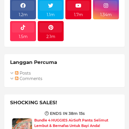
1.2m
1.1m
1.7m
1.34m
1.5m
2.1m
Langgan Percuma
Posts
Comments
SHOCKING SALES!
🕐 ENDS IN
38m 14s
Bundle 4 HUGGIES AirSoft Pants: Selimut
Lembut & Bernafas Untuk Bayi Anda!