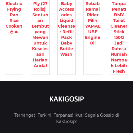
Electric
Ply (27
Baby
Sebab
Tanpa
Frying
Rolls):
Access
Ramai
Penat!
Pan
Sentuh
ories
Rider
BMY
Rice
an
Liquid
Pilih
Toilet
Cooker!
Lembut
Cleanse
YAMAL
Cleaner
🍚🔥
yang
r Refill
UBE
Stick
Mewah
Pack
Engine
150G
untuk
Baby
Oil
Jadi
Keseles
Bottle
Rahsia
aan
Wash
Rumah
Harian
Nampa
Anda!
k Lebih
Fresh
Terhangat! Terkini! Terpanas! Ikuti Segala Gossip di
KakGosip!