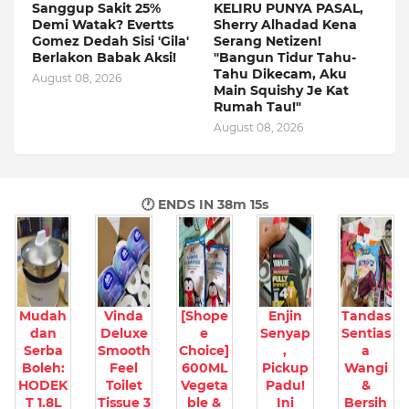
Sanggup Sakit 25%
KELIRU PUNYA PASAL,
Demi Watak? Evertts
Sherry Alhadad Kena
Gomez Dedah Sisi 'Gila'
Serang Netizen!
Berlakon Babak Aksi!
"Bangun Tidur Tahu-
Tahu Dikecam, Aku
August 08, 2026
Main Squishy Je Kat
Rumah Tau!"
August 08, 2026
🕐 ENDS IN
38m 14s
Mudah
Vinda
[Shope
Enjin
Tandas
dan
Deluxe
e
Senyap
Sentias
Serba
Smooth
Choice]
,
a
Boleh:
Feel
600ML
Pickup
Wangi
HODEK
Toilet
Vegeta
Padu!
&
T 1.8L
Tissue 3
ble &
Ini
Bersih