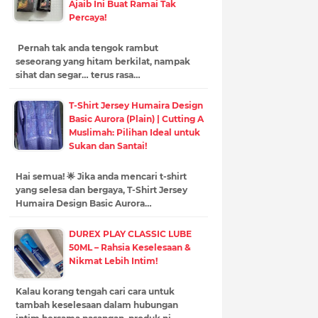
Ajaib Ini Buat Ramai Tak
Percaya!
Pernah tak anda tengok rambut
seseorang yang hitam berkilat, nampak
sihat dan segar… terus rasa…
T-Shirt Jersey Humaira Design
Basic Aurora (Plain) | Cutting A
Muslimah: Pilihan Ideal untuk
Sukan dan Santai!
Hai semua! 🌟 Jika anda mencari t-shirt
yang selesa dan bergaya, T-Shirt Jersey
Humaira Design Basic Aurora…
DUREX PLAY CLASSIC LUBE
50ML – Rahsia Keselesaan &
Nikmat Lebih Intim!
Kalau korang tengah cari cara untuk
tambah keselesaan dalam hubungan