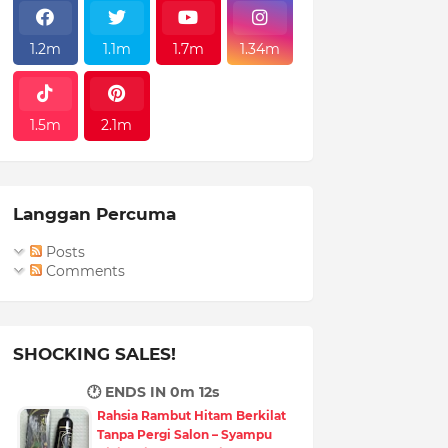
1.2m
1.1m
1.7m
1.34m
1.5m
2.1m
Langgan Percuma
Posts
Comments
SHOCKING SALES!
🕐 ENDS IN
0m 10s
Rahsia Rambut Hitam Berkilat
Tanpa Pergi Salon – Syampu