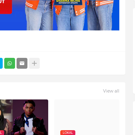
View all
L
LOKAL