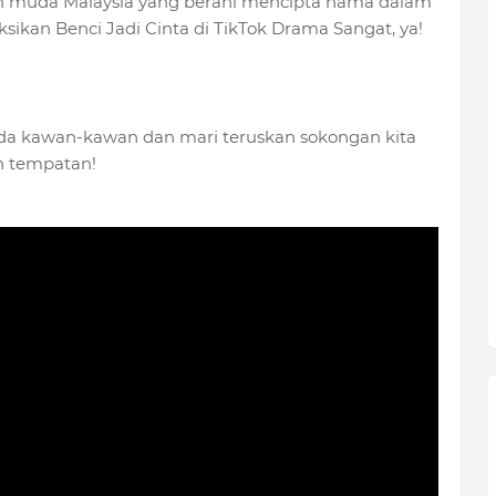
 muda Malaysia yang berani mencipta nama dalam
sikan Benci Jadi Cinta di TikTok Drama Sangat, ya!
pada kawan-kawan dan mari teruskan sokongan kita
n tempatan!