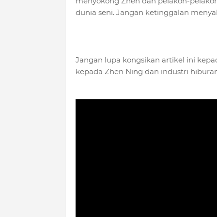
menyokong Zhen dan pelakon-pelakon
dunia seni. Jangan ketinggalan menyak
Jangan lupa kongsikan artikel ini ke
kepada Zhen Ning dan industri hibura