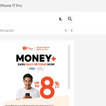
Phone 17 Pro
i Amaran!
"Dulu Saya Tolong Sampai 'Up', Sekarang Ini Balasannya?" – Izara Aishah Dedah Sisi Gelap Usahawan Tudung Yang Ramai Tak Tahu!