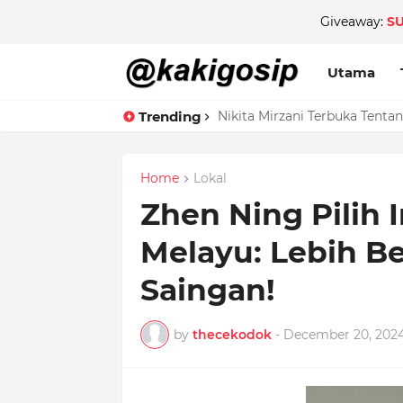
Giveaway:
S
Utama
Trending
Nikita Mirzani Terbuka Ten
Home
Lokal
Zhen Ning Pilih 
Melayu: Lebih B
Saingan!
by
thecekodok
-
December 20, 202