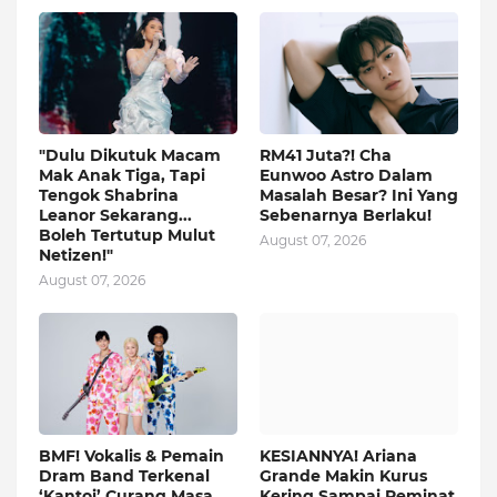
"Dulu Dikutuk Macam
RM41 Juta?! Cha
Mak Anak Tiga, Tapi
Eunwoo Astro Dalam
Tengok Shabrina
Masalah Besar? Ini Yang
Leanor Sekarang...
Sebenarnya Berlaku!
Boleh Tertutup Mulut
August 07, 2026
Netizen!"
August 07, 2026
BMF! Vokalis & Pemain
KESIANNYA! Ariana
Dram Band Terkenal
Grande Makin Kurus
‘Kantoi’ Curang Masa
Kering Sampai Peminat