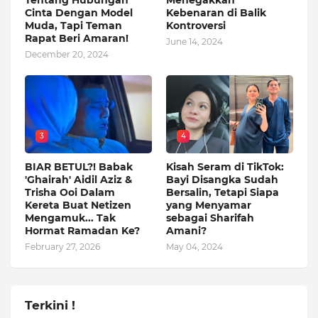
Tentang Hubungan
Menegakkan
Cinta Dengan Model
Kebenaran di Balik
Muda, Tapi Teman
Kontroversi
Rapat Beri Amaran!
June 14, 2024
December 20, 2024
3
4
BIAR BETUL?! Babak
Kisah Seram di TikTok:
'Ghairah' Aidil Aziz &
Bayi Disangka Sudah
Trisha Ooi Dalam
Bersalin, Tetapi Siapa
Kereta Buat Netizen
yang Menyamar
Mengamuk... Tak
sebagai Sharifah
Hormat Ramadan Ke?
Amani?
February 27, 2026
May 04, 2024
Terkini !