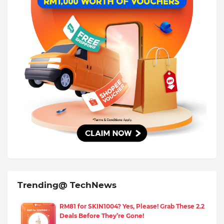
Trending@ TechNews
RM81 for SKIN1004? Yes, Please! Grab These 2.2
Deals Before They’re Gone!