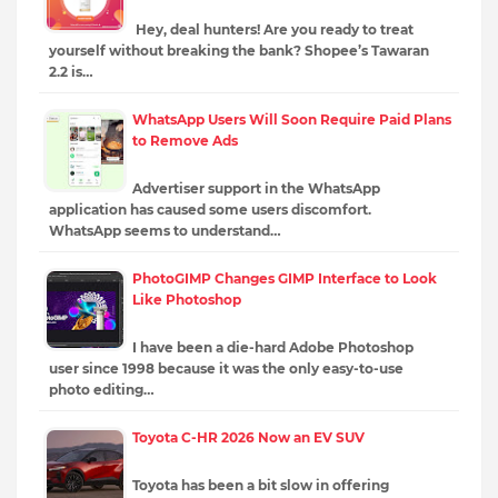
Hey, deal hunters! Are you ready to treat
yourself without breaking the bank? Shopee’s Tawaran
2.2 is…
WhatsApp Users Will Soon Require Paid Plans
to Remove Ads
Advertiser support in the WhatsApp
application has caused some users discomfort.
WhatsApp seems to understand…
PhotoGIMP Changes GIMP Interface to Look
Like Photoshop
I have been a die-hard Adobe Photoshop
user since 1998 because it was the only easy-to-use
photo editing…
Toyota C-HR 2026 Now an EV SUV
Toyota has been a bit slow in offering