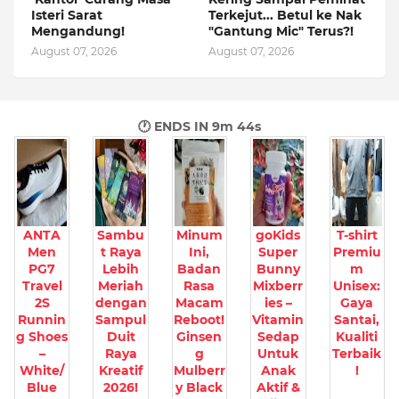
Isteri Sarat
Terkejut... Betul ke Nak
Mengandung!
"Gantung Mic" Terus?!
August 07, 2026
August 07, 2026
🕐 ENDS IN
9m 43s
ANTA
Sambu
Minum
goKids
T-shirt
Men
t Raya
Ini,
Super
Premiu
PG7
Lebih
Badan
Bunny
m
Travel
Meriah
Rasa
Mixberr
Unisex:
2S
dengan
Macam
ies –
Gaya
Runnin
Sampul
Reboot!
Vitamin
Santai,
g Shoes
Duit
Ginsen
Sedap
Kualiti
–
Raya
g
Untuk
Terbaik
White/
Kreatif
Mulberr
Anak
!
Blue
2026!
y Black
Aktif &