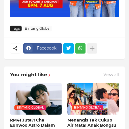
Tags
Bintang Global
Facebook
You might like
View all
BINTANG GLOBAL
BINTANG GLOBAL
RM41 Juta?! Cha
Menangis Tak Cukup
Eunwoo Astro Dalam
Air Mata! Anak Bongsu