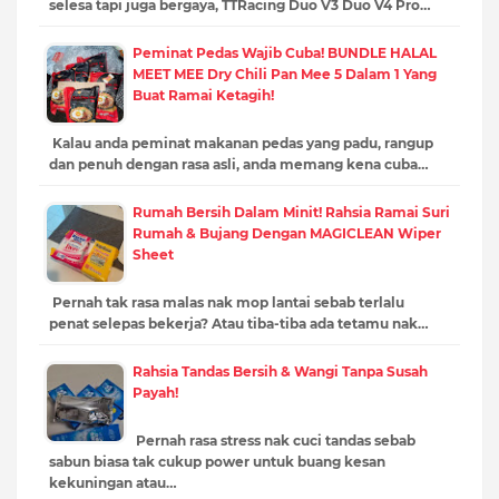
selesa tapi juga bergaya, TTRacing Duo V3 Duo V4 Pro…
Peminat Pedas Wajib Cuba! BUNDLE HALAL
MEET MEE Dry Chili Pan Mee 5 Dalam 1 Yang
Buat Ramai Ketagih!
Kalau anda peminat makanan pedas yang padu, rangup
dan penuh dengan rasa asli, anda memang kena cuba…
Rumah Bersih Dalam Minit! Rahsia Ramai Suri
Rumah & Bujang Dengan MAGICLEAN Wiper
Sheet
Pernah tak rasa malas nak mop lantai sebab terlalu
penat selepas bekerja? Atau tiba-tiba ada tetamu nak…
Rahsia Tandas Bersih & Wangi Tanpa Susah
Payah!
Pernah rasa stress nak cuci tandas sebab
sabun biasa tak cukup power untuk buang kesan
kekuningan atau…