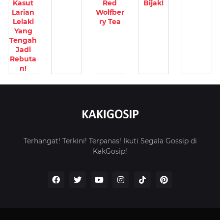
Kasut
Red
Bijak!
Larian
Wolfber
Lelaki
ry Tea
Yang
Tengah
Jadi
Rebuta
n!
Terhangat! Terkini! Terpanas! Ikuti Segala Gossip di
KakGosip!