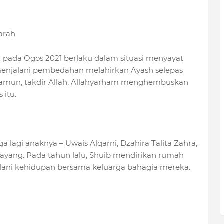
arah
h pada Ogos 2021 berlaku dalam situasi menyayat
a menjalani pembedahan melahirkan Ayash selepas
. Namun, takdir Allah, Allahyarham menghembuskan
 itu.
 lagi anaknya – Uwais Alqarni, Dzahira Talita Zahra,
sayang. Pada tahun lalu, Shuib mendirikan rumah
lani kehidupan bersama keluarga bahagia mereka.