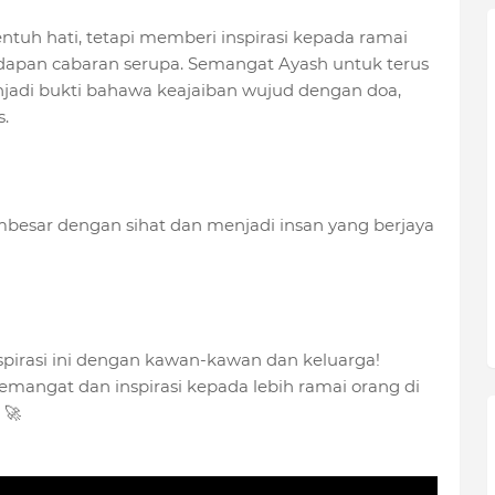
tuh hati, tetapi memberi inspirasi kepada ramai
hadapan cabaran serupa. Semangat Ayash untuk terus
jadi bukti bahawa keajaiban wujud dengan doa,
.
besar dengan sihat dan menjadi insan yang berjaya
spirasi ini dengan kawan-kawan dan keluarga!
mangat dan inspirasi kepada lebih ramai orang di
 🚀