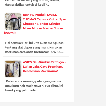
cari seluar dalam yang comel, selesa,
dan praktikal untuk si kecil?…
Review Produk: SWISS
THOMAS Capsule Cutter Spin
Chopper Blender Grinder
Mixer Mincer Masher Juicer
(900ml)
Hai semua! Hari ini kita akan mengupas
tentang alat dapur yang mungkin akan
merubah cara anda memasak - SWISS…
ASICS Gel-Nimbus 27 Tokyo –
Larian Laju, Gaya Premium,
Keselesaan Maksimum!
Kalau anda seorang pelari yang serius
atau baru nak mula gaya hidup sihat, ini
kasut yang patut ada…