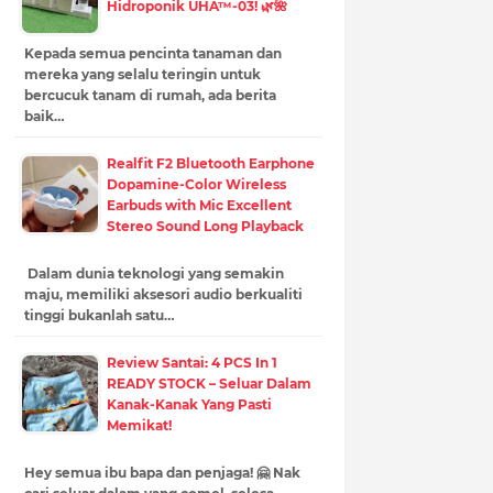
Hidroponik UHA™-03! 🌿🌺
Kepada semua pencinta tanaman dan
mereka yang selalu teringin untuk
bercucuk tanam di rumah, ada berita
baik…
Realfit F2 Bluetooth Earphone
Dopamine-Color Wireless
Earbuds with Mic Excellent
Stereo Sound Long Playback
Dalam dunia teknologi yang semakin
maju, memiliki aksesori audio berkualiti
tinggi bukanlah satu…
Review Santai: 4 PCS In 1
READY STOCK – Seluar Dalam
Kanak-Kanak Yang Pasti
Memikat!
Hey semua ibu bapa dan penjaga! 🤗 Nak