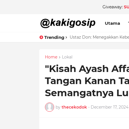
Giveaway:
S
Utama
Trending
Ustaz Don: Menegakkan Keben
Home
Lokal
"Kisah Ayash Affa
Tangan Kanan Ta
Semangatnya Lua
by
thecekodok
-
December 17, 2024