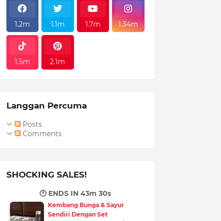
1.2m
1.1m
1.7m
1.34m
1.5m
2.1m
Langgan Percuma
Posts
Comments
SHOCKING SALES!
🕐 ENDS IN
43m 29s
Kembang Bunga & Sayur
Sendiri Dengan Set