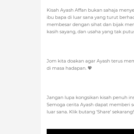
Kisah Ayash Affan bukan sahaja menyen
ibu bapa di luar sana yang turut ber
membesar dengan sihat dan bijak men
kasih sayang, dan usaha yang tak putus
Jom kita doakan agar Ayash terus mem
di masa hadapan. 💖
Jangan lupa kongsikan kisah penuh in
Semoga cerita Ayash dapat memberi se
luar sana. Klik butang ‘Share’ sekarang!