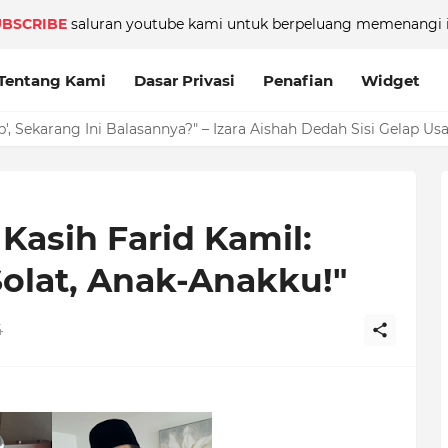
UBSCRIBE
saluran youtube kami untuk berpeluang memenangi i
Tentang Kami
Dasar Privasi
Penafian
Widget
angan Sampai RM135,000, Selebriti Popular Ini Akui ‘Bebal’ & Kini
Kasih Farid Kamil:
olat, Anak-Anakku!"
4