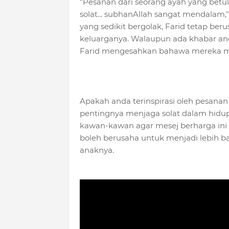
"Pesanan dari seorang ayah yang betu
solat... subhanAllah sangat mendalam,
yang sedikit bergolak, Farid tetap b
keluarganya. Walaupun ada khabar a
Farid mengesahkan bahawa mereka ma
Apakah anda terinspirasi oleh pesanan 
pentingnya menjaga solat dalam hidup 
kawan-kawan agar mesej berharga ini 
boleh berusaha untuk menjadi lebih ba
anaknya.