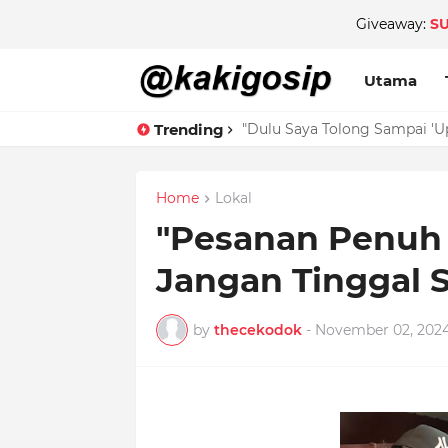
Giveaway:
S
Utama
Trending
"Menyesal Gila!" - Beli Beg T
Home
Lokal
"Pesanan Penuh 
Jangan Tinggal S
by
thecekodok
-
November 02, 202