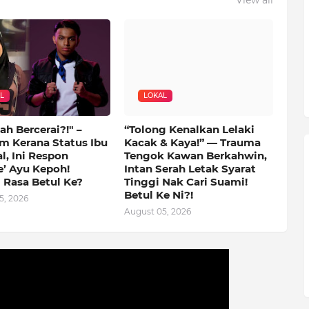
L
LOKAL
ah Bercerai?!" –
“Tolong Kenalkan Lelaki
m Kerana Status Ibu
Kacak & Kaya!” — Trauma
l, Ini Respon
Tengok Kawan Berkahwin,
e’ Ayu Kepoh!
Intan Serah Letak Syarat
 Rasa Betul Ke?
Tinggi Nak Cari Suami!
Betul Ke Ni?!
5, 2026
August 05, 2026