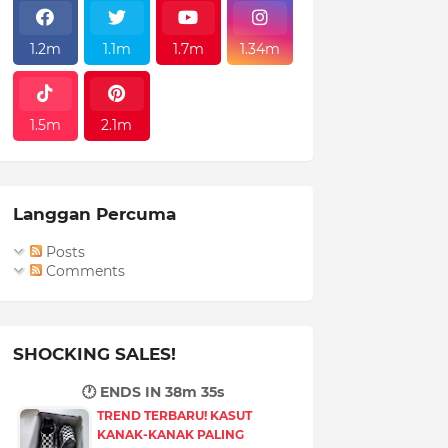
1.2m
1.1m
1.7m
1.34m
1.5m
2.1m
Langgan Percuma
Posts
Comments
SHOCKING SALES!
🕐 ENDS IN
38m 34s
TREND TERBARU! KASUT
KANAK-KANAK PALING