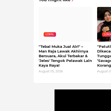
LOKAL
LOKA
"Tebal Muka Jual Air!" –
"Patutl
Man Raja Lawak Akhirnya
Dikeca
Bersuara, Akui Terbakar &
Tungga
'Jeles' Tengok Pelawak Lain
‘Savag
Kaya Raya!
Korang
August 05, 2026
August 0