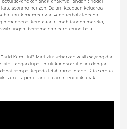
l-betul sayangkan anak-anaknya, jangan tinggal
" kata seorang netizen. Dalam keadaan keluarga
erusaha untuk memberikan yang terbaik kepada
ngin mengenai keretakan rumah tangga mereka,
sih tinggal bersama dan berhubung baik.
Farid Kamil ini? Mari kita sebarkan kasih sayang dan
kita! Jangan lupa untuk kongsi artikel ini dengan
dapat sampai kepada lebih ramai orang. Kita semua
ik, sama seperti Farid dalam mendidik anak-