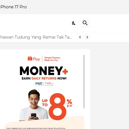
Phone 17 Pro
 Terus Berubah!
"Dulu Saya Tolong Sampai 'Up', Sekarang Ini Balasannya?" – Izara Aishah Dedah Sisi Gelap Usahawan Tudung Yang Ramai Tak Tahu!