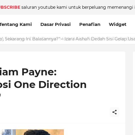
UBSCRIBE
saluran youtube kami untuk berpeluang memenangi i
Tentang Kami
Dasar Privasi
Penafian
Widget
iam Payne:
i One Direction
"