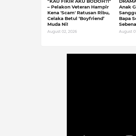
"KAU FIKIR AKU BODOH?!"
DRAMA
– Pelakon Veteran Hampir
Anak G
Kena 'Scam' Ratusan Ribu,
Sanggu
Celaka Betul ‘Boyfriend’
Bapa Se
Muda Ni!
Sebena
August 02, 2026
August 01