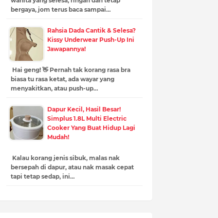
wanita yang selesa, ringan dan tetap
bergaya, jom terus baca sampai…
Rahsia Dada Cantik & Selesa?
Kissy Underwear Push-Up Ini
Jawapannya!
Hai geng! 👋 Pernah tak korang rasa bra
biasa tu rasa ketat, ada wayar yang
menyakitkan, atau push-up…
Dapur Kecil, Hasil Besar!
Simplus 1.8L Multi Electric
Cooker Yang Buat Hidup Lagi
Mudah!
Kalau korang jenis sibuk, malas nak
bersepah di dapur, atau nak masak cepat
tapi tetap sedap, ini…