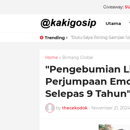
Giveaway:
S
Utama
Trending
Home
Bintang Global
"Pengebumian L
Perjumpaan Emos
Selepas 9 Tahun
by
thecekodok
-
November 21, 2024