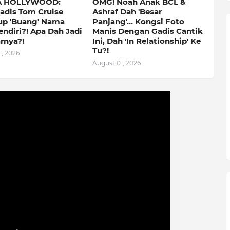
 HOLLYWOOD:
OMG! Noah Anak BCL &
adis Tom Cruise
Ashraf Dah 'Besar
p 'Buang' Nama
Panjang'… Kongsi Foto
ndiri?! Apa Dah Jadi
Manis Dengan Gadis Cantik
rnya?!
Ini, Dah 'In Relationship' Ke
Tu?!
, 2026
August 01, 2026