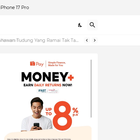
Phone 17 Pro
"Dulu Saya Tolong Sampai 'Up', Sekarang Ini Balasannya?" – Izara Aishah Dedah Sisi Gelap Usahawan Tudung Yang Ramai Tak Tahu!