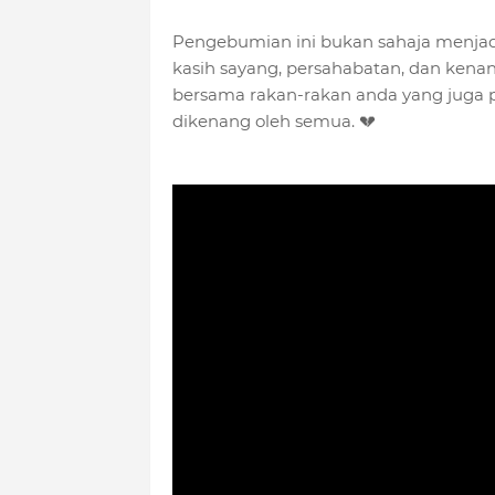
Pengebumian ini bukan sahaja menjadi
kasih sayang, persahabatan, dan kenang
bersama rakan-rakan anda yang juga p
dikenang oleh semua. 💔