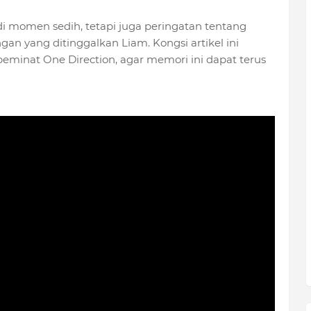
 momen sedih, tetapi juga peringatan tentang
an yang ditinggalkan Liam. Kongsi artikel ini
eminat One Direction, agar memori ini dapat terus