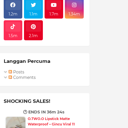
1.2m
1.1m
1.7m
1.34m
1.5m
2.1m
Langgan Percuma
Posts
Comments
SHOCKING SALES!
🕐 ENDS IN
36m 23s
O.TWO.O Lipstick Matte
Waterproof – Gincu Viral 11