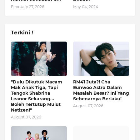
February 27, 2026
May 04, 2024
Terkini !
"Dulu Dikutuk Macam
RM41 Juta?! Cha
Mak Anak Tiga, Tapi
Eunwoo Astro Dalam
Tengok Shabrina
Masalah Besar? Ini Yang
Leanor Sekarang...
Sebenarnya Berlaku!
Boleh Tertutup Mulut
August 07, 2026
Netizen!"
August 07, 2026