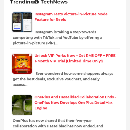
Trending@ TechNews
Instagram Tests Picture-in-Picture Mode
Feature for Reels
Instagram is taking a step towards
competing with TikTok and YouTube by offering a
picture-in-picture (PiP)…
Unlock VIP Perks Now – Get RM5 OFF + FREE
1-Month VIP Trial (Limited Time Only!)
Ever wondered how some shoppers always
get the best deals, exclusive vouchers, and early
access…
OnePlus And Hasselblad Collaboration Ends –
OnePlus Now Develops OnePlus DetailMax
Engine
OnePlus has now shared that their five-year
collaboration with Hasselblad has now ended, and