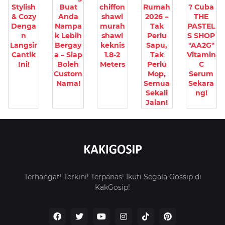
Stylish
Buat
chiffon
Rumah
? Cuba
& Cozy
Anda
shawl
2026 –
THE
Denga
Nampa
murah
Tak
PASTEL
n
k Lebih
shawl
Perlu
S SHOP
Langsir
Bergay
keknis
Sapu,
"AA2G"
Cantik
a – Siap
1.8-2
Tak
Vitamin
Ini!
Boleh
Meters
Perlu
C
Custom
Mop,
Serum
Nama!
Semua
Sekara
Sekali
ng!
Jalan!
Terhangat! Terkini! Terpanas! Ikuti Segala Gossip di
KakGosip!