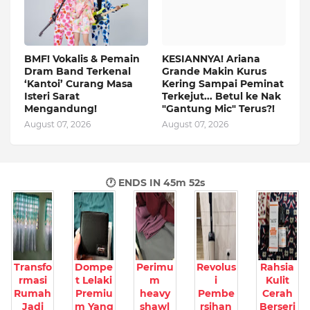
BMF! Vokalis & Pemain
KESIANNYA! Ariana
Dram Band Terkenal
Grande Makin Kurus
‘Kantoi’ Curang Masa
Kering Sampai Peminat
Isteri Sarat
Terkejut... Betul ke Nak
Mengandung!
"Gantung Mic" Terus?!
August 07, 2026
August 07, 2026
🕐 ENDS IN
45m 50s
Transfo
Dompe
Perimu
Revolus
Rahsia
rmasi
t Lelaki
m
i
Kulit
Rumah
Premiu
heavy
Pembe
Cerah
Jadi
m Yang
shawl
rsihan
Berseri