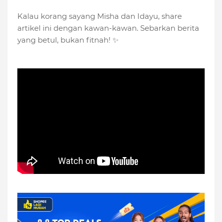
Kalau korang sayang Misha dan Idayu, share
artikel ini dengan kawan-kawan. Sebarkan berita
yang betul, bukan fitnah! ✨