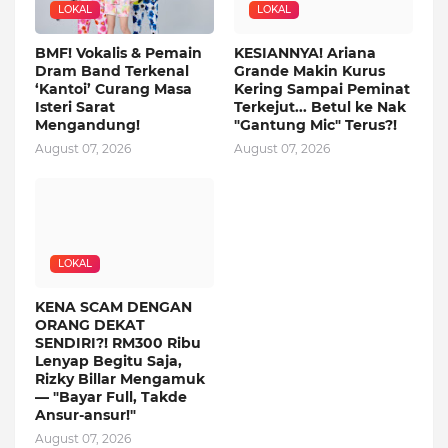
LOKAL
LOKAL
BMF! Vokalis & Pemain
KESIANNYA! Ariana
Dram Band Terkenal
Grande Makin Kurus
‘Kantoi’ Curang Masa
Kering Sampai Peminat
Isteri Sarat
Terkejut... Betul ke Nak
Mengandung!
"Gantung Mic" Terus?!
August 07, 2026
August 07, 2026
LOKAL
KENA SCAM DENGAN
ORANG DEKAT
SENDIRI?! RM300 Ribu
Lenyap Begitu Saja,
Rizky Billar Mengamuk
— "Bayar Full, Takde
Ansur-ansur!"
August 07, 2026