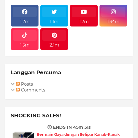
1.2m
1.1m
1.7m
1.34m
1.5m
2.1m
Langgan Percuma
Posts
Comments
SHOCKING SALES!
🕐 ENDS IN
45m 50s
Bermain Gaya dengan Selipar Kanak-Kanak