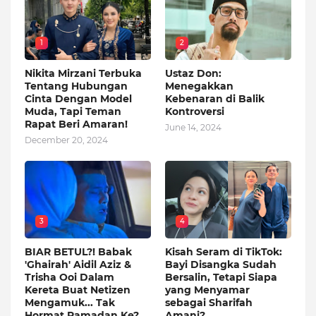
1
2
Nikita Mirzani Terbuka
Ustaz Don:
Tentang Hubungan
Menegakkan
Cinta Dengan Model
Kebenaran di Balik
Muda, Tapi Teman
Kontroversi
Rapat Beri Amaran!
June 14, 2024
December 20, 2024
3
4
BIAR BETUL?! Babak
Kisah Seram di TikTok:
'Ghairah' Aidil Aziz &
Bayi Disangka Sudah
Trisha Ooi Dalam
Bersalin, Tetapi Siapa
Kereta Buat Netizen
yang Menyamar
Mengamuk... Tak
sebagai Sharifah
Hormat Ramadan Ke?
Amani?