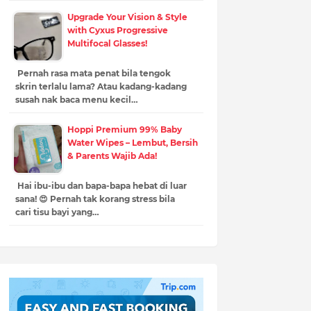
Upgrade Your Vision & Style
with Cyxus Progressive
Multifocal Glasses!
Pernah rasa mata penat bila tengok
skrin terlalu lama? Atau kadang-kadang
susah nak baca menu kecil…
Hoppi Premium 99% Baby
Water Wipes – Lembut, Bersih
& Parents Wajib Ada!
Hai ibu-ibu dan bapa-bapa hebat di luar
sana! 😍 Pernah tak korang stress bila
cari tisu bayi yang…