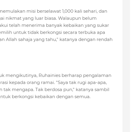
memulakan misi berselawat 1,000 kali sehari, dan
gai nikmat yang luar biasa. Walaupun belum
akui telah menerima banyak kebaikan yang sukar
ilih untuk tidak berkongsi secara terbuka apa
dan Allah sahaja yang tahu," katanya dengan rendah
uk mengikutinya, Ruhainies berharap pengalaman
asi kepada orang ramai. "Saya tak rugi apa-apa,
pun tak mengapa. Tak berdosa pun," katanya sambil
ntuk berkongsi kebaikan dengan semua.