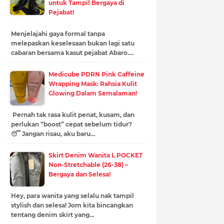
untuk Tampil Bergaya di
Pejabat!
Menjelajahi gaya formal tanpa
melepaskan keselesaan bukan lagi satu
cabaran bersama kasut pejabat Abaro.…
Medicube PDRN Pink Caffeine
Wrapping Mask: Rahsia Kulit
Glowing Dalam Semalaman!
Pernah tak rasa kulit penat, kusam, dan
perlukan “boost” cepat sebelum tidur?
😴 Jangan risau, aku baru…
Skirt Denim Wanita L POCKET
Non-Stretchable (26-38) –
Bergaya dan Selesa!
Hey, para wanita yang selalu nak tampil
stylish dan selesa! Jom kita bincangkan
tentang denim skirt yang…