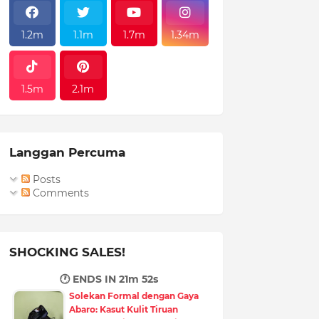
1.2m
1.1m
1.7m
1.34m
1.5m
2.1m
Langgan Percuma
Posts
Comments
SHOCKING SALES!
🕐 ENDS IN
21m 51s
Solekan Formal dengan Gaya
Abaro: Kasut Kulit Tiruan