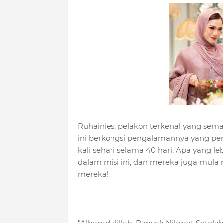
Ruhainies, pelakon terkenal yang sem
ini berkongsi pengalamannya yang pen
kali sehari selama 40 hari. Apa yang 
dalam misi ini, dan mereka juga mula 
mereka!
"Alhamdulillah, Banyak Nikmat Setelah