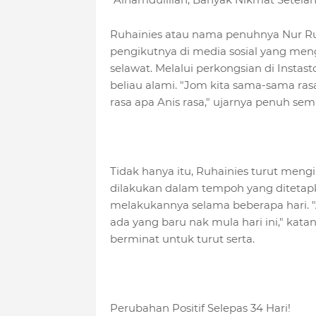
Ruhainies atau nama penuhnya Nur Ruha
pengikutnya di media sosial yang me
selawat. Melalui perkongsian di Insta
beliau alami. "Jom kita sama-sama ras
rasa apa Anis rasa," ujarnya penuh sem
Tidak hanya itu, Ruhainies turut meng
dilakukan dalam tempoh yang ditetap
melakukannya selama beberapa hari. "Ad
ada yang baru nak mula hari ini," ka
berminat untuk turut serta.
Perubahan Positif Selepas 34 Hari!