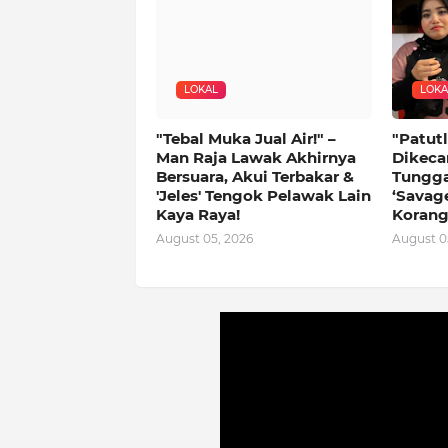
LOKAL
LOKA
"Tebal Muka Jual Air!" –
"Patutl
Man Raja Lawak Akhirnya
Dikeca
Bersuara, Akui Terbakar &
Tungga
'Jeles' Tengok Pelawak Lain
‘Savag
Kaya Raya!
Korang
August 05, 2026
August 0