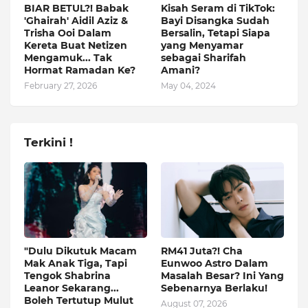
BIAR BETUL?! Babak
Kisah Seram di TikTok:
'Ghairah' Aidil Aziz &
Bayi Disangka Sudah
Trisha Ooi Dalam
Bersalin, Tetapi Siapa
Kereta Buat Netizen
yang Menyamar
Mengamuk... Tak
sebagai Sharifah
Hormat Ramadan Ke?
Amani?
February 27, 2026
May 04, 2024
Terkini !
"Dulu Dikutuk Macam
RM41 Juta?! Cha
Mak Anak Tiga, Tapi
Eunwoo Astro Dalam
Tengok Shabrina
Masalah Besar? Ini Yang
Leanor Sekarang...
Sebenarnya Berlaku!
Boleh Tertutup Mulut
August 07, 2026