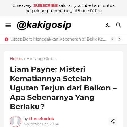
Giveaway:
SUBSCRIBE
saluran youtube kami untuk
berpeluang memenangi iPhone 17 Pro
"Ruhainies Kongsi Rahsia Selawat 1,000 Kali Sehari! Jom Ikut Bersama untuk Dapat Pahala Berganda!"
Home
Bintang Global
Liam Payne: Misteri
Kematiannya Setelah
Ugutan Terjun dari Balkon –
Apa Sebenarnya Yang
Berlaku?
by
thecekodok
November 27, 2024