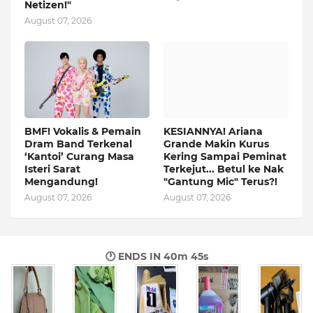
Netizen!"
August 07, 2026
BMF! Vokalis & Pemain
KESIANNYA! Ariana
Dram Band Terkenal
Grande Makin Kurus
‘Kantoi’ Curang Masa
Kering Sampai Peminat
Isteri Sarat
Terkejut... Betul ke Nak
Mengandung!
"Gantung Mic" Terus?!
August 07, 2026
August 07, 2026
🕐 ENDS IN
40m 44s