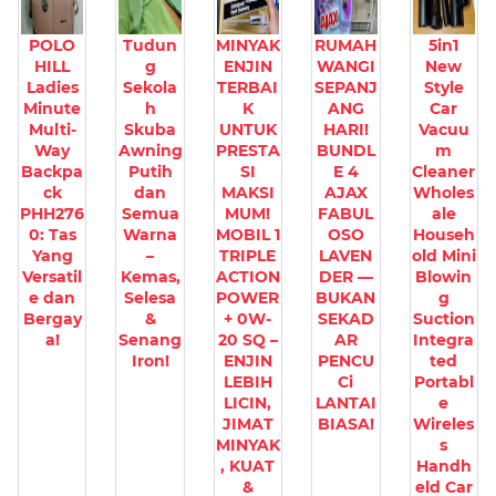
POLO
Tudun
MINYAK
RUMAH
5in1
HILL
g
ENJIN
WANGI
New
Ladies
Sekola
TERBAI
SEPANJ
Style
Minute
h
K
ANG
Car
Multi-
Skuba
UNTUK
HARI!
Vacuu
Way
Awning
PRESTA
BUNDL
m
Backpa
Putih
SI
E 4
Cleaner
ck
dan
MAKSI
AJAX
Wholes
PHH276
Semua
MUM!
FABUL
ale
0: Tas
Warna
MOBIL 1
OSO
Househ
Yang
–
TRIPLE
LAVEN
old Mini
Versatil
Kemas,
ACTION
DER —
Blowin
e dan
Selesa
POWER
BUKAN
g
Bergay
&
+ 0W-
SEKAD
Suction
a!
Senang
20 SQ –
AR
Integra
Iron!
ENJIN
PENCU
ted
LEBIH
Ci
Portabl
LICIN,
LANTAI
e
JIMAT
BIASA!
Wireles
MINYAK
s
, KUAT
Handh
&
eld Car