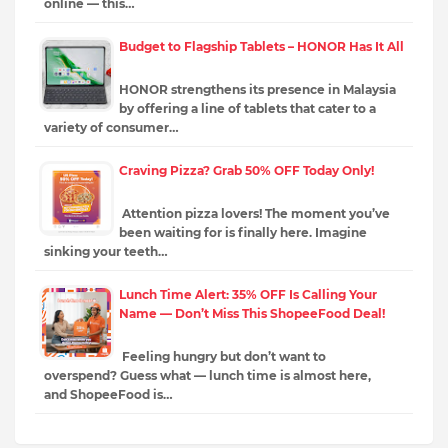
online — this…
Budget to Flagship Tablets – HONOR Has It All
HONOR strengthens its presence in Malaysia
by offering a line of tablets that cater to a
variety of consumer…
Craving Pizza? Grab 50% OFF Today Only!
Attention pizza lovers! The moment you’ve
been waiting for is finally here. Imagine
sinking your teeth…
Lunch Time Alert: 35% OFF Is Calling Your
Name — Don’t Miss This ShopeeFood Deal!
Feeling hungry but don’t want to
overspend? Guess what — lunch time is almost here,
and ShopeeFood is…