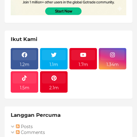
Ikut Kami
1.2m
1.1m
1.7m
1.34m
1.5m
2.1m
Langgan Percuma
Posts
Comments