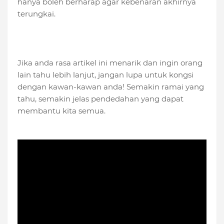
hanya boleh berharap agar kebenaran akhirnya
terungkai.
Jika anda rasa artikel ini menarik dan ingin orang
lain tahu lebih lanjut, jangan lupa untuk kongsi
dengan kawan-kawan anda! Semakin ramai yang
tahu, semakin jelas pendedahan yang dapat
membantu kita semua.