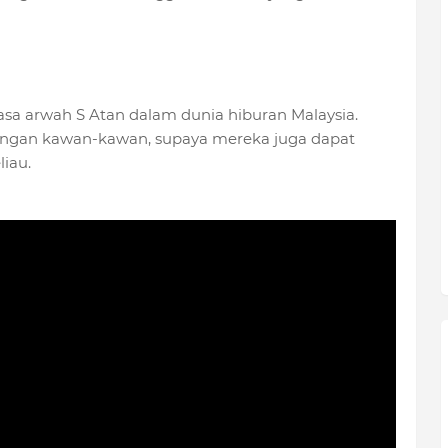
asa arwah S Atan dalam dunia hiburan Malaysia.
 dengan kawan-kawan, supaya mereka juga dapat
iau.