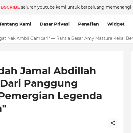
UBSCRIBE
saluran youtube kami untuk berpeluang memenangi i
Tentang Kami
Dasar Privasi
Penafian
Widget
tang Hubungan Cinta Dengan Model Muda, Tapi Teman Rapat Ber
gat Nak Ambil Gambar!" — Rahsia Besar Amy Mastura Kekal Bers
dah Jamal Abdillah
 Dari Panggung
 Pemergian Legenda
a"