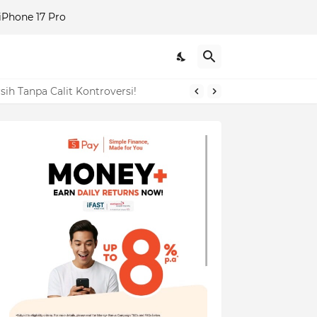
Phone 17 Pro
i Amaran!
ih Tanpa Calit Kontroversi!