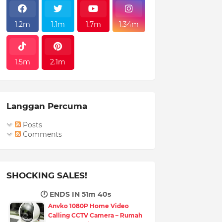
1.2m
1.1m
1.7m
1.34m
1.5m
2.1m
Langgan Percuma
Posts
Comments
SHOCKING SALES!
🕐 ENDS IN
51m 38s
Anvko 1080P Home Video
Calling CCTV Camera – Rumah