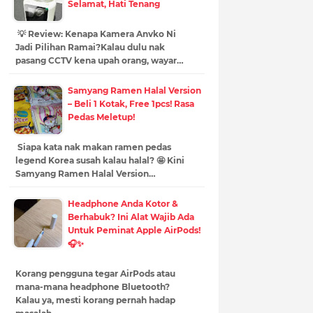
Selamat, Hati Tenang
💡 Review: Kenapa Kamera Anvko Ni
Jadi Pilihan Ramai?Kalau dulu nak
pasang CCTV kena upah orang, wayar…
Samyang Ramen Halal Version
– Beli 1 Kotak, Free 1pcs! Rasa
Pedas Meletup!
Siapa kata nak makan ramen pedas
legend Korea susah kalau halal? 🤩 Kini
Samyang Ramen Halal Version…
Headphone Anda Kotor &
Berhabuk? Ini Alat Wajib Ada
Untuk Peminat Apple AirPods!
🎧✨
Korang pengguna tegar AirPods atau
mana-mana headphone Bluetooth?
Kalau ya, mesti korang pernah hadap