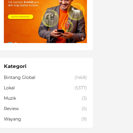
Kategori
Bintang Global
(1468)
Lokal
(5377)
Muzik
(3)
Review
(5)
Wayang
(9)