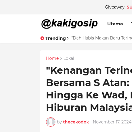
Giveaway:
S
Utama
Trending
Nikita Mirzani Terbuka Ten
"Dah Habis Makan Baru Terin
Home
Lokal
"Kenangan Terin
Bersama S Atan:
Hingga Ke Wad,
Hiburan Malaysi
by
thecekodok
-
November 17, 2024