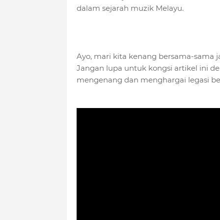
dalam sejarah muzik Melayu.
Ayo, mari kita kenang bersama-sama j
Jangan lupa untuk kongsi artikel ini
mengenang dan menghargai legasi bel