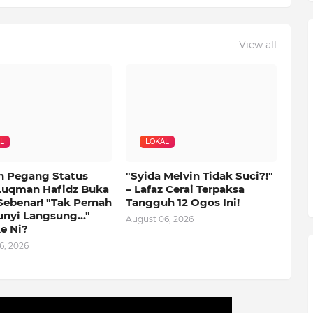
View all
L
LOKAL
n Pegang Status
"Syida Melvin Tidak Suci?!"
Luqman Hafidz Buka
– Lafaz Cerai Terpaksa
Sebenar! "Tak Pernah
Tangguh 12 Ogos Ini!
nyi Langsung..."
August 06, 2026
e Ni?
6, 2026