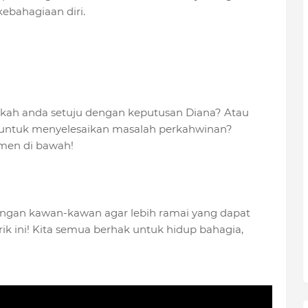
bahagiaan diri.
kah anda setuju dengan keputusan Diana? Atau
 untuk menyelesaikan masalah perkahwinan?
men di bawah!
dengan kawan-kawan agar lebih ramai yang dapat
 ini! Kita semua berhak untuk hidup bahagia,