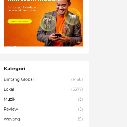
Kategori
Bintang Global
(1468)
Lokal
(5377)
Muzik
(3)
Review
(5)
Wayang
(9)