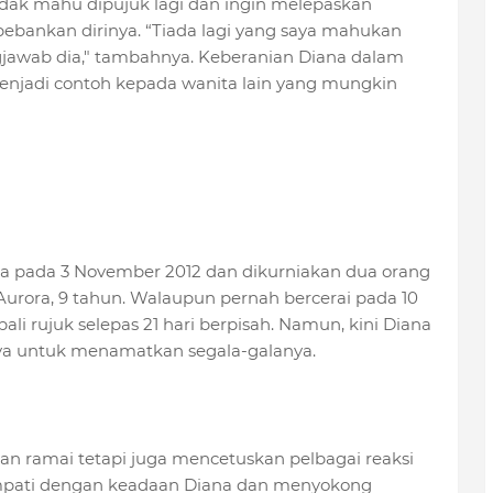
dak mahu dipujuk lagi dan ingin melepaskan
bankan dirinya. “Tiada lagi yang saya mahukan
gjawab dia," tambahnya. Keberanian Diana dalam
njadi contoh kepada wanita lain yang mungkin
a pada 3 November 2012 dan dikurniakan dua orang
urora, 9 tahun. Walaupun pernah bercerai pada 10
i rujuk selepas 21 hari berpisah. Namun, kini Diana
a untuk menamatkan segala-galanya.
ian ramai tetapi juga mencetuskan pelbagai reaksi
impati dengan keadaan Diana dan menyokong