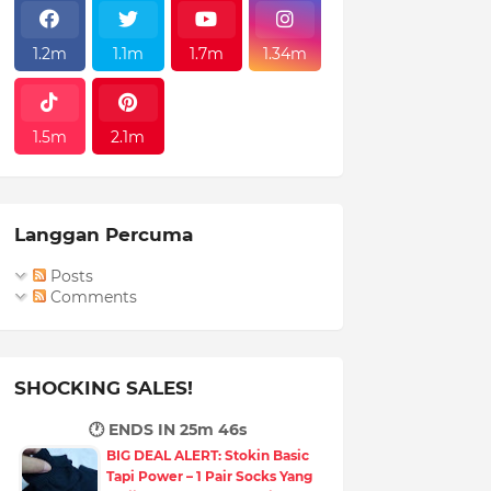
1.2m
1.1m
1.7m
1.34m
1.5m
2.1m
Langgan Percuma
Posts
Comments
SHOCKING SALES!
🕐 ENDS IN
25m 45s
BIG DEAL ALERT: Stokin Basic
Tapi Power – 1 Pair Socks Yang