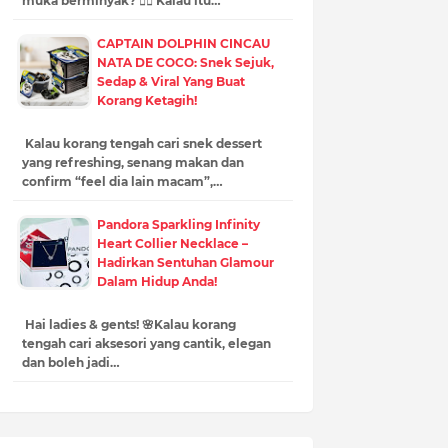
muka berminyak? 🙋‍♀️ Kalau itu…
CAPTAIN DOLPHIN CINCAU
NATA DE COCO: Snek Sejuk,
Sedap & Viral Yang Buat
Korang Ketagih!
Kalau korang tengah cari snek dessert
yang refreshing, senang makan dan
confirm “feel dia lain macam”,…
Pandora Sparkling Infinity
Heart Collier Necklace –
Hadirkan Sentuhan Glamour
Dalam Hidup Anda!
Hai ladies & gents! 🌸Kalau korang
tengah cari aksesori yang cantik, elegan
dan boleh jadi…