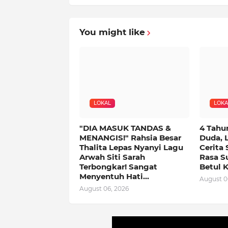
You might like
LOKAL
LOKA
"DIA MASUK TANDAS &
4 Tahu
MENANGIS!" Rahsia Besar
Duda, 
Thalita Lepas Nyanyi Lagu
Cerita 
Arwah Siti Sarah
Rasa Su
Terbongkar! Sangat
Betul K
Menyentuh Hati...
August 0
August 06, 2026