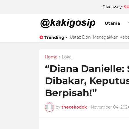
Giveaway:
S
Utama
Trending
Ustaz Don: Menegakkan Keben
Home
Lokal
“Diana Danielle:
Dibakar, Keputu
Berpisah!”
by
thecekodok
-
November 04, 202