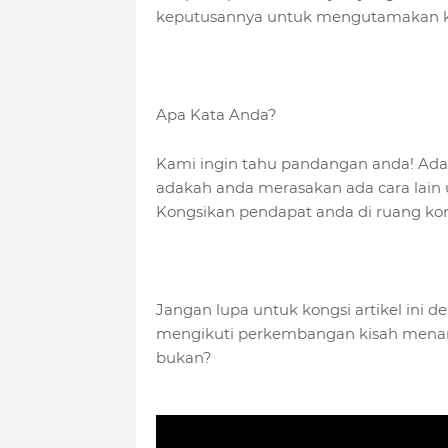
keputusannya untuk mengutamakan ke
Apa Kata Anda?
Kami ingin tahu pandangan anda! Ada
adakah anda merasakan ada cara lain
Kongsikan pendapat anda di ruang ko
Jangan lupa untuk kongsi artikel ini 
mengikuti perkembangan kisah menarik
bukan?