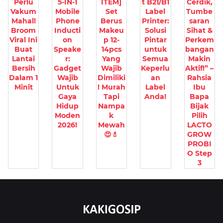
Perlu
5-IN-1
ITEM]
t B21/B1
Cerdik,
Vakum
Mobile
Set
Label
Tumbe
Mahal!
Phone
Berus
Printer:
saran
Broom
Inducti
Makeu
Solusi
Sihat &
Viral Ini
on
p 12-
Pintar
Perkem
Buat
Speake
14pcs
untuk
bangan
Lantai
r:
Yang
Semua
Makin
Bersih
Gadget
Wajib
Keperlu
Aktif!” –
Dalam 1
Wajib
Dimiliki
an
Rahsia
Minit
Untuk
! Murah
Label
Ibu
Gaya
Tapi
Anda!
Bapa
Hidup
Nampa
Bijak
Moden
k
Pilih
2026!
Mewah
LACTO
😍💄
GROW
PROBI
O Step
3