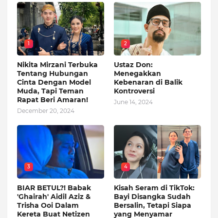
1
2
Nikita Mirzani Terbuka
Ustaz Don:
Tentang Hubungan
Menegakkan
Cinta Dengan Model
Kebenaran di Balik
Muda, Tapi Teman
Kontroversi
Rapat Beri Amaran!
June 14, 2024
December 20, 2024
3
4
BIAR BETUL?! Babak
Kisah Seram di TikTok:
'Ghairah' Aidil Aziz &
Bayi Disangka Sudah
Trisha Ooi Dalam
Bersalin, Tetapi Siapa
Kereta Buat Netizen
yang Menyamar