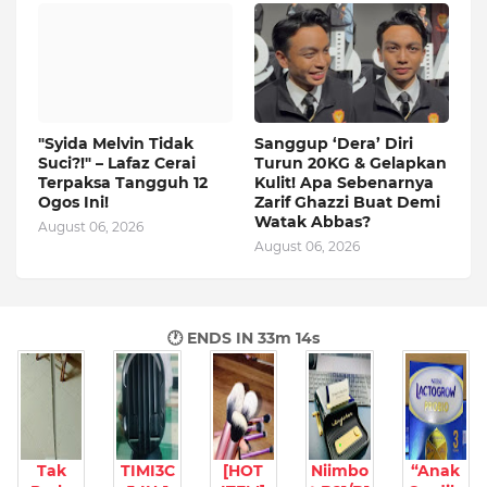
"Syida Melvin Tidak
Sanggup ‘Dera’ Diri
Suci?!" – Lafaz Cerai
Turun 20KG & Gelapkan
Terpaksa Tangguh 12
Kulit! Apa Sebenarnya
Ogos Ini!
Zarif Ghazzi Buat Demi
Watak Abbas?
August 06, 2026
August 06, 2026
🕐 ENDS IN
33m 13s
Tak
TIMI3C
[HOT
Niimbo
“Anak