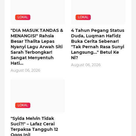
LOKAL
LOKAL
"DIA MASUK TANDAS &
4 Tahun Pegang Status
MENANGIS!" Rahsia
Duda, Luqman Hafidz
Besar Thalita Lepas
Buka Cerita Sebenar!
Nyanyi Lagu Arwah Siti
"Tak Pernah Rasa Sunyi
Sarah Terbongkar!
Langsung..." Betul Ke
Sangat Menyentuh
Ni?
Hati...
August 06, 2026
August 06, 2026
LOKAL
"Syida Melvin Tidak
Suci?!" – Lafaz Cerai
Terpaksa Tangguh 12
Ogos Ini!