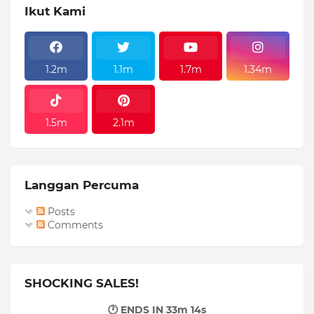
Ikut Kami
1.2m
1.1m
1.7m
1.34m
1.5m
2.1m
Langgan Percuma
Posts
Comments
SHOCKING SALES!
🕐 ENDS IN
33m 13s