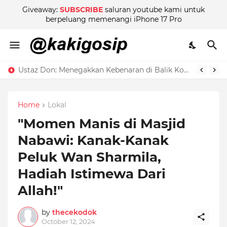
Giveaway:
SUBSCRIBE
saluran youtube kami untuk
berpeluang memenangi iPhone 17 Pro
Ustaz Don: Menegakkan Kebenaran di Balik Kontroversi
Home
Lokal
"Momen Manis di Masjid
Nabawi: Kanak-Kanak
Peluk Wan Sharmila,
Hadiah Istimewa Dari
Allah!"
by
thecekodok
October 12, 2024