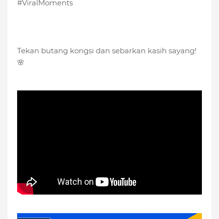
#ViralMoments
Tekan butang kongsi dan sebarkan kasih sayang!
🌸