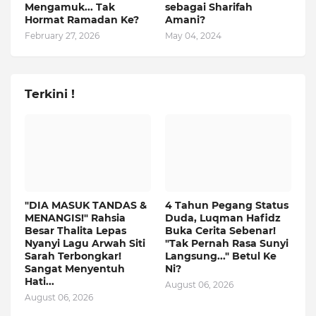
Mengamuk... Tak
sebagai Sharifah
Hormat Ramadan Ke?
Amani?
February 27, 2026
May 04, 2024
Terkini !
"DIA MASUK TANDAS &
4 Tahun Pegang Status
MENANGIS!" Rahsia
Duda, Luqman Hafidz
Besar Thalita Lepas
Buka Cerita Sebenar!
Nyanyi Lagu Arwah Siti
"Tak Pernah Rasa Sunyi
Sarah Terbongkar!
Langsung..." Betul Ke
Sangat Menyentuh
Ni?
Hati...
August 06, 2026
August 06, 2026