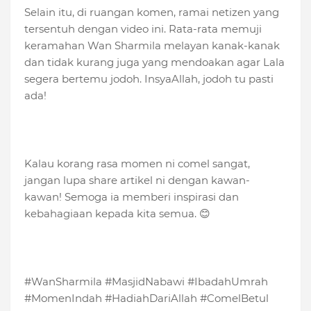
Selain itu, di ruangan komen, ramai netizen yang
tersentuh dengan video ini. Rata-rata memuji
keramahan Wan Sharmila melayan kanak-kanak
dan tidak kurang juga yang mendoakan agar Lala
segera bertemu jodoh. InsyaAllah, jodoh tu pasti
ada!
Kalau korang rasa momen ni comel sangat,
jangan lupa share artikel ni dengan kawan-
kawan! Semoga ia memberi inspirasi dan
kebahagiaan kepada kita semua. 😊
#WanSharmila #MasjidNabawi #IbadahUmrah
#MomenIndah #HadiahDariAllah #ComelBetul