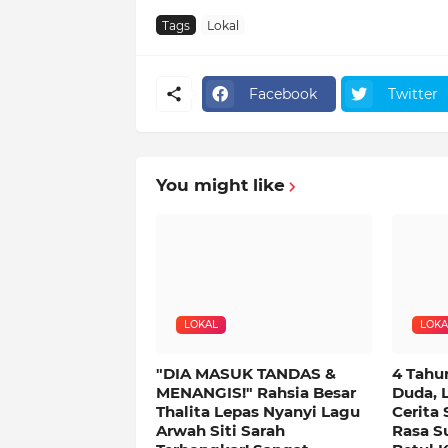
Tags
Lokal
Facebook
Twitter
You might like
LOKAL
LOKA
"DIA MASUK TANDAS &
4 Tahu
MENANGIS!" Rahsia Besar
Duda, 
Thalita Lepas Nyanyi Lagu
Cerita 
Arwah Siti Sarah
Rasa Su