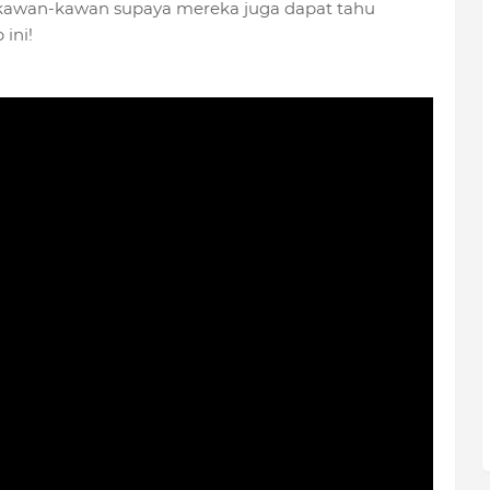
kawan-kawan supaya mereka juga dapat tahu
ini!