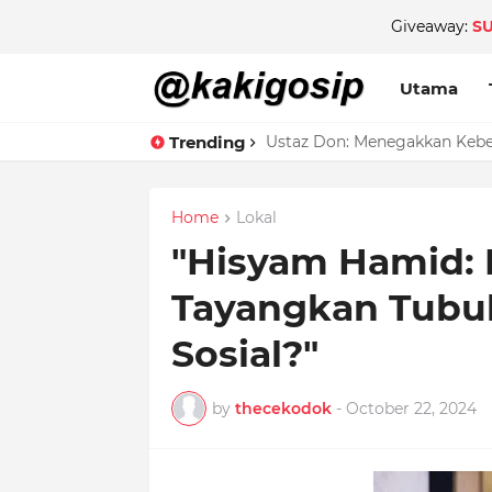
Giveaway:
S
Utama
Trending
Ustaz Don: Menegakkan Keben
Home
Lokal
"Hisyam Hamid: K
Tayangkan Tubu
Sosial?"
by
thecekodok
-
October 22, 2024