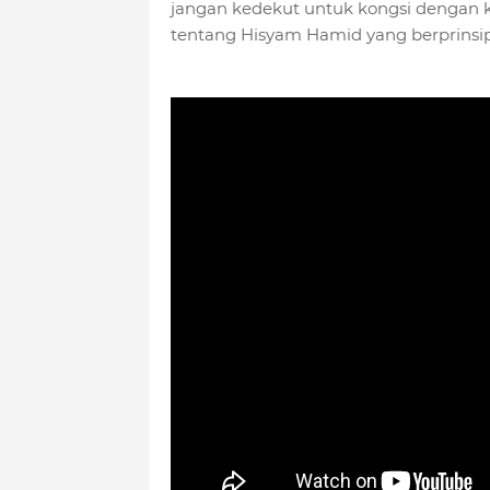
jangan kedekut untuk kongsi dengan 
tentang Hisyam Hamid yang berprinsip 