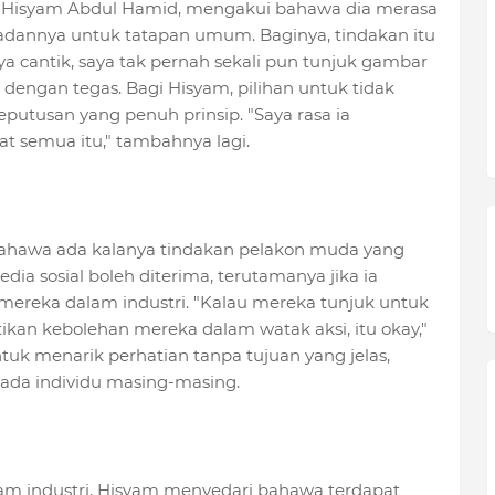
 Hisyam Abdul Hamid, mengakui bahawa dia merasa
badannya untuk tatapan umum. Baginya, tindakan itu
a cantik, saya tak pernah sekali pun tunjuk gambar
a dengan tegas. Bagi Hisyam, pilihan untuk tidak
tusan yang penuh prinsip. "Saya rasa ia
t semua itu," tambahnya lagi.
ahawa ada kalanya tindakan pelakon muda yang
a sosial boleh diterima, terutamanya jika ia
ereka dalam industri. "Kalau mereka tunjuk untuk
an kebolehan mereka dalam watak aksi, itu okay,"
tuk menarik perhatian tanpa tujuan yang jelas,
ada individu masing-masing.
lam industri, Hisyam menyedari bahawa terdapat