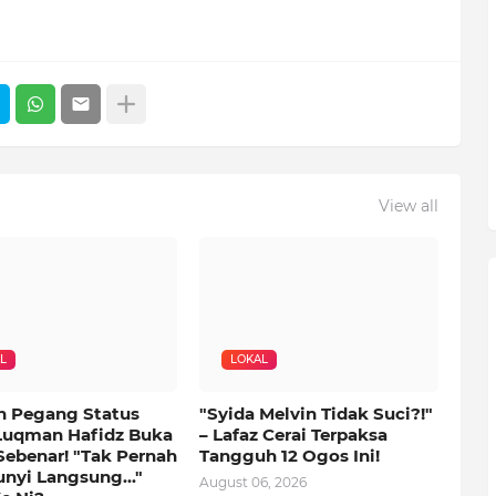
View all
L
LOKAL
n Pegang Status
"Syida Melvin Tidak Suci?!"
Luqman Hafidz Buka
– Lafaz Cerai Terpaksa
Sebenar! "Tak Pernah
Tangguh 12 Ogos Ini!
nyi Langsung..."
August 06, 2026