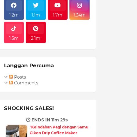
1.2m
1.1m
1.7m
1.34m
1.5m
2.1m
Langgan Percuma
Posts
Comments
SHOCKING SALES!
🕐 ENDS IN
11m 28s
"Keindahan Pagi dengan Samu
Giken Drip Coffee Maker