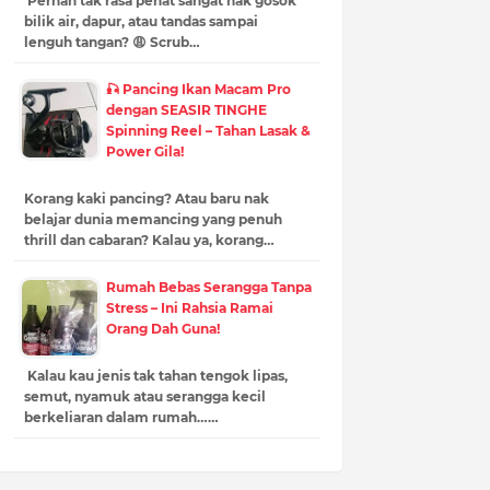
Pernah tak rasa penat sangat nak gosok
bilik air, dapur, atau tandas sampai
lenguh tangan? 😩 Scrub…
🎣 Pancing Ikan Macam Pro
dengan SEASIR TINGHE
Spinning Reel – Tahan Lasak &
Power Gila!
Korang kaki pancing? Atau baru nak
belajar dunia memancing yang penuh
thrill dan cabaran? Kalau ya, korang…
Rumah Bebas Serangga Tanpa
Stress – Ini Rahsia Ramai
Orang Dah Guna!
Kalau kau jenis tak tahan tengok lipas,
semut, nyamuk atau serangga kecil
berkeliaran dalam rumah……