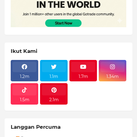
Ikut Kami
1.2m
1.1m
1.7m
1.34m
1.5m
2.1m
Langgan Percuma