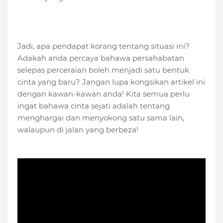
Jadi, apa pendapat korang tentang situasi ini?
Adakah anda percaya bahawa persahabatan
selepas perceraian boleh menjadi satu bentuk
cinta yang baru? Jangan lupa kongsikan artikel ini
dengan kawan-kawan anda! Kita semua perlu
ingat bahawa cinta sejati adalah tentang
menghargai dan menyokong satu sama lain,
walaupun di jalan yang berbeza!