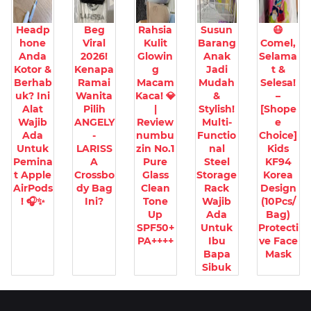
Headp
Beg
Rahsia
Susun
😷
hone
Viral
Kulit
Barang
Comel,
Anda
2026!
Glowin
Anak
Selama
Kotor &
Kenapa
g
Jadi
t &
Berhab
Ramai
Macam
Mudah
Selesa!
uk? Ini
Wanita
Kaca! 💎
&
–
Alat
Pilih
|
Stylish!
[Shope
Wajib
ANGELY
Review
Multi-
e
Ada
-
numbu
Functio
Choice]
Untuk
LARISS
zin No.1
nal
Kids
Pemina
A
Pure
Steel
KF94
t Apple
Crossbo
Glass
Storage
Korea
AirPods
dy Bag
Clean
Rack
Design
! 🎧✨
Ini?
Tone
Wajib
(10Pcs/
Up
Ada
Bag)
SPF50+
Untuk
Protecti
PA++++
Ibu
ve Face
Bapa
Mask
Sibuk