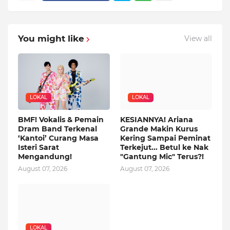
You might like
View all
LOKAL
LOKAL
BMF! Vokalis & Pemain
KESIANNYA! Ariana
Dram Band Terkenal
Grande Makin Kurus
‘Kantoi’ Curang Masa
Kering Sampai Peminat
Isteri Sarat
Terkejut... Betul ke Nak
Mengandung!
"Gantung Mic" Terus?!
August 07, 2026
August 07, 2026
LOKAL