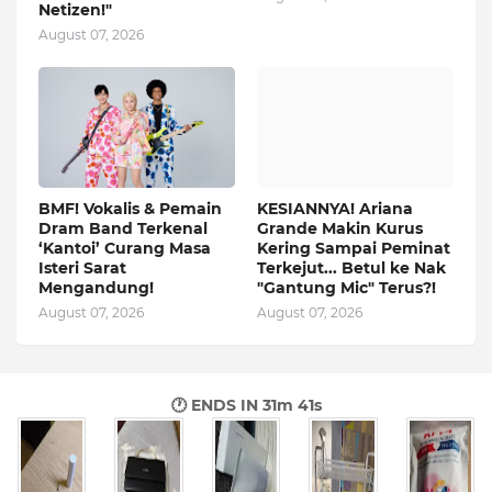
Netizen!"
August 07, 2026
BMF! Vokalis & Pemain
KESIANNYA! Ariana
Dram Band Terkenal
Grande Makin Kurus
‘Kantoi’ Curang Masa
Kering Sampai Peminat
Isteri Sarat
Terkejut... Betul ke Nak
Mengandung!
"Gantung Mic" Terus?!
August 07, 2026
August 07, 2026
🕐 ENDS IN
31m 40s