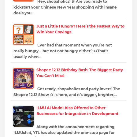
Hey, shopaholics! 🛒 Are you ready to
kickstart your Chinese New Year shopping with insane
deals you…
Just a Little Hungry? Here’s the Fastest Way to
Win Your Cravings
Ever had that moment when you’re not
really hungry… but not not hungry either? 👀That’s
usually when…
Shopee 12.12 Birthday Bash: The Biggest Party
You Can’t Miss!
Get ready, shopaholics and party lovers! The
Shopee 12.12 Show 🥚 is here, and it’s bigger, brighter,…
ILMU AI Model Also Offered to Other
Businesses for Integration in Development
Along with the announcement regarding
ILMUchat, YTL has also updated the one-stop page for