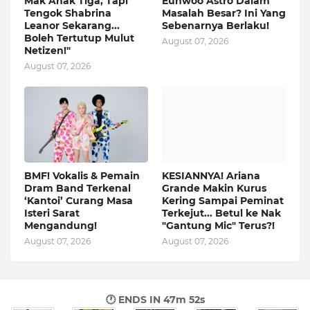
Mak Anak Tiga, Tapi
Eunwoo Astro Dalam
Tengok Shabrina
Masalah Besar? Ini Yang
Leanor Sekarang...
Sebenarnya Berlaku!
Boleh Tertutup Mulut
August 07, 2026
Netizen!"
August 07, 2026
BMF! Vokalis & Pemain
KESIANNYA! Ariana
Dram Band Terkenal
Grande Makin Kurus
‘Kantoi’ Curang Masa
Kering Sampai Peminat
Isteri Sarat
Terkejut... Betul ke Nak
Mengandung!
"Gantung Mic" Terus?!
August 07, 2026
August 07, 2026
🕐 ENDS IN
47m 51s