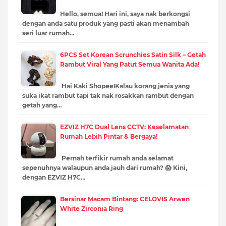
Hello, semua! Hari ini, saya nak berkongsi
dengan anda satu produk yang pasti akan menambah
seri luar rumah…
6PCS Set Korean Scrunchies Satin Silk – Getah
Rambut Viral Yang Patut Semua Wanita Ada!
Hai Kaki Shopee!Kalau korang jenis yang
suka ikat rambut tapi tak nak rosakkan rambut dengan
getah yang…
EZVIZ H7C Dual Lens CCTV: Keselamatan
Rumah Lebih Pintar & Bergaya!
Pernah terfikir rumah anda selamat
sepenuhnya walaupun anda jauh dari rumah? 😱 Kini,
dengan EZVIZ H7C…
Bersinar Macam Bintang: CELOVIS Arwen
White Zirconia Ring