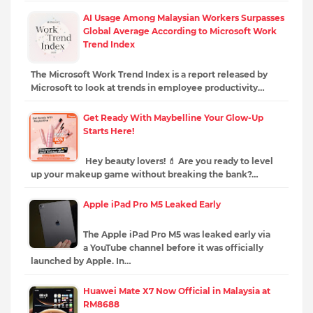
AI Usage Among Malaysian Workers Surpasses
Global Average According to Microsoft Work
Trend Index
The Microsoft Work Trend Index is a report released by
Microsoft to look at trends in employee productivity…
Get Ready With Maybelline Your Glow-Up
Starts Here!
Hey beauty lovers! 💄 Are you ready to level
up your makeup game without breaking the bank?…
Apple iPad Pro M5 Leaked Early
The Apple iPad Pro M5 was leaked early via
a YouTube channel before it was officially
launched by Apple. In…
Huawei Mate X7 Now Official in Malaysia at
RM8688