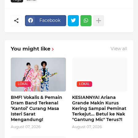
Facebook
You might like
View all
LOKAL
LOKAL
BMF! Vokalis & Pemain
KESIANNYA! Ariana
Dram Band Terkenal
Grande Makin Kurus
‘Kantoi’ Curang Masa
Kering Sampai Peminat
Isteri Sarat
Terkejut... Betul ke Nak
Mengandung!
"Gantung Mic" Terus?!
August 07, 2026
August 07, 2026