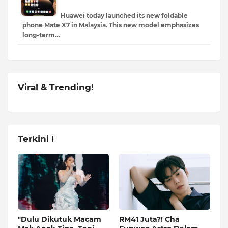
Huawei today launched its new foldable
phone Mate X7 in Malaysia. This new model emphasizes
long-term…
Viral & Trending!
Terkini !
"Dulu Dikutuk Macam
RM41 Juta?! Cha