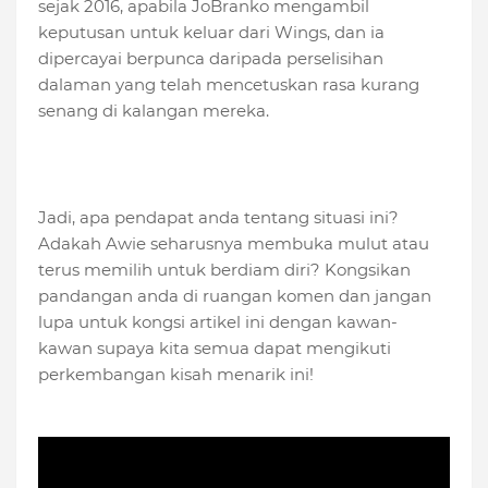
sejak 2016, apabila JoBranko mengambil
keputusan untuk keluar dari Wings, dan ia
dipercayai berpunca daripada perselisihan
dalaman yang telah mencetuskan rasa kurang
senang di kalangan mereka.
Jadi, apa pendapat anda tentang situasi ini?
Adakah Awie seharusnya membuka mulut atau
terus memilih untuk berdiam diri? Kongsikan
pandangan anda di ruangan komen dan jangan
lupa untuk kongsi artikel ini dengan kawan-
kawan supaya kita semua dapat mengikuti
perkembangan kisah menarik ini!