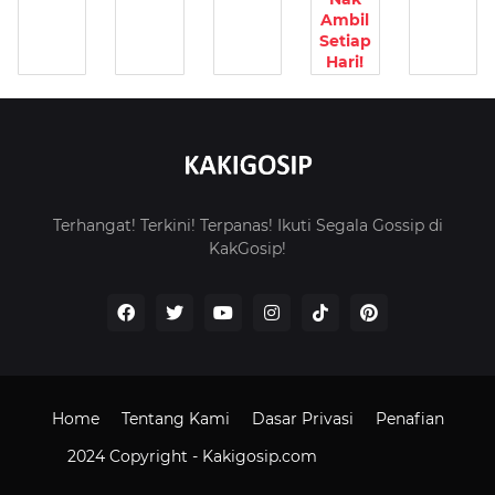
Ambil
Setiap
Hari!
Terhangat! Terkini! Terpanas! Ikuti Segala Gossip di
KakGosip!
Home
Tentang Kami
Dasar Privasi
Penafian
2024 Copyright -
Kakigosip.com