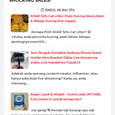
SHOCKING SALES!
🕐 ENDS IN
6m 16s
SOAR Tofu Cat Litter: Pasir Kucing Mesra Alam
& Wangi, Kucing Pun Happy!
Kenapa Pilih SOAR Tofu Cat Litter? 🐱
✨Kalau anda pencinta kucing, pasti faham betapa
pentingnya memilih…
Jom Tengok! Portable Desktop Phone Stand
Holder Mini Bracket Table Live Streaming
Video Live Handsfree Tripod L7
Adakah anda seorang content creator, influencer, atau
hanya suka buat live streaming? Kalau ya, anda
memang…
Segar, Lazat & Mudah – Dutch Lady UHT Milk
Full Cream 1L untuk Setiap Hari!
Hai geng! 👋 Pernah tak korang rasa nak