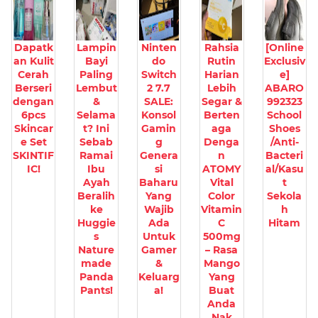
Dapatk
Lampin
Ninten
Rahsia
[Online
an Kulit
Bayi
do
Rutin
Exclusiv
Cerah
Paling
Switch
Harian
e]
Berseri
Lembut
2 7.7
Lebih
ABARO
dengan
&
SALE:
Segar &
992323
6pcs
Selama
Konsol
Berten
School
Skincar
t? Ini
Gamin
aga
Shoes
e Set
Sebab
g
Denga
/Anti-
SKINTIF
Ramai
Genera
n
Bacteri
IC!
Ibu
si
ATOMY
al/Kasu
Ayah
Baharu
Vital
t
Beralih
Yang
Color
Sekola
ke
Wajib
Vitamin
h
Huggie
Ada
C
Hitam
s
Untuk
500mg
Nature
Gamer
– Rasa
made
&
Mango
Panda
Keluarg
Yang
Pants!
a!
Buat
Anda
Nak