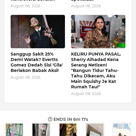
August 08, 2026
August 08, 2026
Sanggup Sakit 25%
KELIRU PUNYA PASAL,
Demi Watak? Evertts
Sherry Alhadad Kena
Gomez Dedah Sisi 'Gila'
Serang Netizen!
Berlakon Babak Aksi!
"Bangun Tidur Tahu-
Tahu Dikecam, Aku
August 08, 2026
Main Squishy Je Kat
Rumah Tau!"
August 08, 2026
🕐 ENDS IN
6m 16s