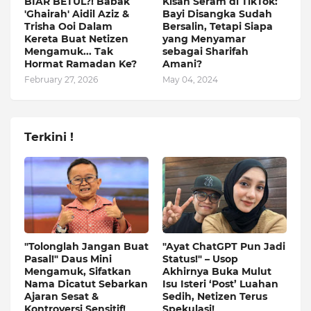
BIAR BETUL?! Babak
Kisah Seram di TikTok:
'Ghairah' Aidil Aziz &
Bayi Disangka Sudah
Trisha Ooi Dalam
Bersalin, Tetapi Siapa
Kereta Buat Netizen
yang Menyamar
Mengamuk... Tak
sebagai Sharifah
Hormat Ramadan Ke?
Amani?
February 27, 2026
May 04, 2024
Terkini !
"Tolonglah Jangan Buat
"Ayat ChatGPT Pun Jadi
Pasal!" Daus Mini
Status!" – Usop
Mengamuk, Sifatkan
Akhirnya Buka Mulut
Nama Dicatut Sebarkan
Isu Isteri ‘Post’ Luahan
Ajaran Sesat &
Sedih, Netizen Terus
Kontroversi Sensitif!
Spekulasi!