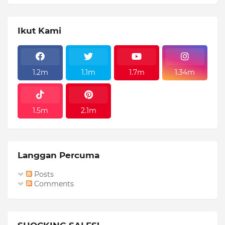
Ikut Kami
1.2m
1.1m
1.7m
1.34m
1.5m
2.1m
Langgan Percuma
Posts
Comments