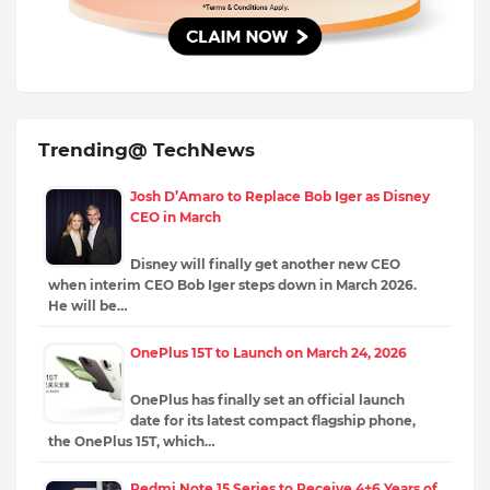
Trending@ TechNews
Josh D’Amaro to Replace Bob Iger as Disney
CEO in March
Disney will finally get another new CEO
when interim CEO Bob Iger steps down in March 2026.
He will be…
OnePlus 15T to Launch on March 24, 2026
OnePlus has finally set an official launch
date for its latest compact flagship phone,
the OnePlus 15T, which…
Redmi Note 15 Series to Receive 4+6 Years of