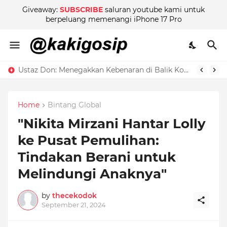
Giveaway:
SUBSCRIBE
saluran youtube kami untuk
berpeluang memenangi iPhone 17 Pro
Ustaz Don: Menegakkan Kebenaran di Balik Kontroversi
Home
Bintang Global
"Nikita Mirzani Hantar Lolly
ke Pusat Pemulihan:
Tindakan Berani untuk
Melindungi Anaknya"
by
thecekodok
September 21, 2024