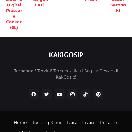
Digital
Cari!
Serono
Pressur
k!
e
Cooker
(6L)
Terhangat! Terkini! Terpanas! Ikuti Segala Gossip di
KakGosip!
Home
Tentang Kami
Dasar Privasi
Penafian