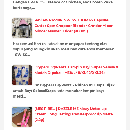
Dengan BRAND'S Essence of Chicken, anda boleh kekal
bertenaga,…
Review Produk: SWISS THOMAS Capsule
Cutter Spin Chopper Blender Grinder Mixer
Mincer Masher Juicer (900ml)
Hai semua! Hari ini kita akan mengupas tentang alat
dapur yang mungkin akan merubah cara anda memasak
- SWISS…
Drypers DryPantz: Lampin Bayi Super Selesa &
Mudah Dipakai! (M58/L48/XL42/XXL36)
💖 Drypers DryPantz – Pilihan Ibu Bapa Bijak
untuk Bayi Selesa!Siapa kata menukar lampin bayi
mesti…
[MESTI BELI] DAZZLE ME Misty Matte Lip
Cream Long Lasting Transferproof lip Matte
(2.2g)