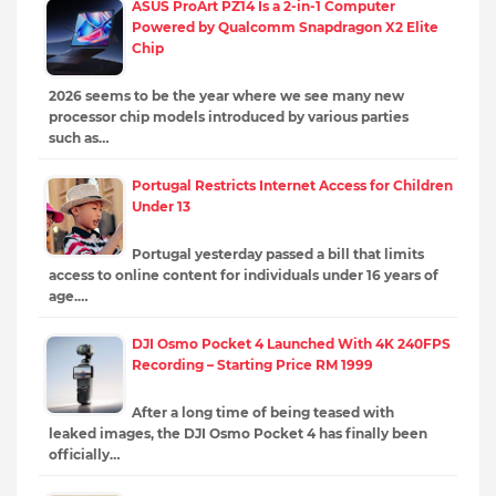
ASUS ProArt PZ14 Is a 2-in-1 Computer
Powered by Qualcomm Snapdragon X2 Elite
Chip
2026 seems to be the year where we see many new
processor chip models introduced by various parties
such as…
Portugal Restricts Internet Access for Children
Under 13
Portugal yesterday passed a bill that limits
access to online content for individuals under 16 years of
age.…
DJI Osmo Pocket 4 Launched With 4K 240FPS
Recording – Starting Price RM 1999
After a long time of being teased with
leaked images, the DJI Osmo Pocket 4 has finally been
officially…