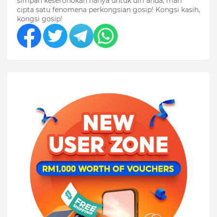
simpan keseronokan hanya untuk diri anda, mari
cipta satu fenomena perkongsian gosip! Kongsi kasih,
kongsi gosip!