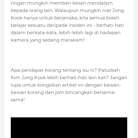
ringan mungkin memberi kesan mendalam
kepada orang lain. Walaupun mungkin niat Jong
Kook hanya untuk berjenaka, kita semua boleh
belajar sesuatu daripada insiden ini - berhati-hati
dalam berkata-kata, lebih-lebih lagi di hadapan
kamera yang sedang merakam!
Apa pendapat korang tentang isu ni? Patutkah
Kim Jong Kook lebih berhati-hati lain kali? Jangan
lupa untuk kongsikan artikel ini dengan kawan-
kawan korang dan jom bincangkan bersama-
sama!