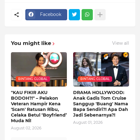
Facebook
You might like
View all
BINTANG GLOBAL
BINTANG GLOBAL
"KAU FIKIR AKU
DRAMA HOLLYWOOD:
BODOH?!" – Pelakon
Anak Gadis Tom Cruise
Veteran Hampir Kena
Sanggup 'Buang' Nama
'Scam' Ratusan Ribu,
Bapa Sendiri?! Apa Dah
Celaka Betul ‘Boyfriend’
Jadi Sebenarnya?!
Muda Ni!
August 01, 2026
August 02, 2026