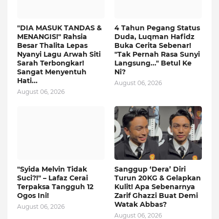
"DIA MASUK TANDAS &
4 Tahun Pegang Status
MENANGIS!" Rahsia
Duda, Luqman Hafidz
Besar Thalita Lepas
Buka Cerita Sebenar!
Nyanyi Lagu Arwah Siti
"Tak Pernah Rasa Sunyi
Sarah Terbongkar!
Langsung..." Betul Ke
Sangat Menyentuh
Ni?
Hati...
August 06, 2026
August 06, 2026
"Syida Melvin Tidak
Sanggup ‘Dera’ Diri
Suci?!" – Lafaz Cerai
Turun 20KG & Gelapkan
Terpaksa Tangguh 12
Kulit! Apa Sebenarnya
Ogos Ini!
Zarif Ghazzi Buat Demi
Watak Abbas?
August 06, 2026
August 06, 2026