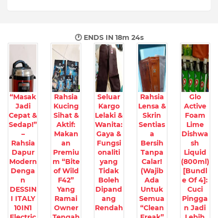
🕐 ENDS IN
18m 23s
“Masak
Rahsia
Seluar
Rahsia
Glo
Jadi
Kucing
Kargo
Lensa &
Active
Cepat &
Sihat &
Lelaki &
Skrin
Foam
Sedap!”
Aktif:
Wanita:
Sentias
Lime
–
Makan
Gaya &
a
Dishwa
Rahsia
an
Fungsi
Bersih
sh
Dapur
Premiu
onaliti
Tanpa
Liquid
Modern
m “Bite
yang
Calar!
(800ml)
Denga
of Wild
Tidak
(Wajib
[Bundl
n
F42”
Boleh
Ada
e Of 4]:
DESSIN
Yang
Dipand
Untuk
Cuci
I ITALY
Ramai
ang
Semua
Pingga
10IN1
Owner
Rendah
“Clean
n Jadi
Electric
Tengah
Freak”
Lebih