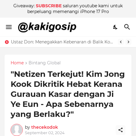
Giveaway:
SUBSCRIBE
saluran youtube kami untuk
berpeluang memenangi iPhone 17 Pro
Ustaz Don: Menegakkan Kebenaran di Balik Kontroversi
Home
Bintang Global
"Netizen Terkejut! Kim Jong
Kook Dikritik Hebat Kerana
Gurauan Kasar dengan Ji
Ye Eun - Apa Sebenarnya
yang Berlaku?"
by
thecekodok
September 02, 2024