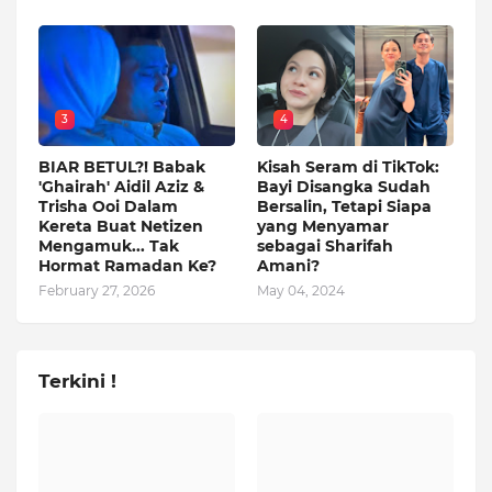
3
4
BIAR BETUL?! Babak
Kisah Seram di TikTok:
'Ghairah' Aidil Aziz &
Bayi Disangka Sudah
Trisha Ooi Dalam
Bersalin, Tetapi Siapa
Kereta Buat Netizen
yang Menyamar
Mengamuk... Tak
sebagai Sharifah
Hormat Ramadan Ke?
Amani?
February 27, 2026
May 04, 2024
Terkini !