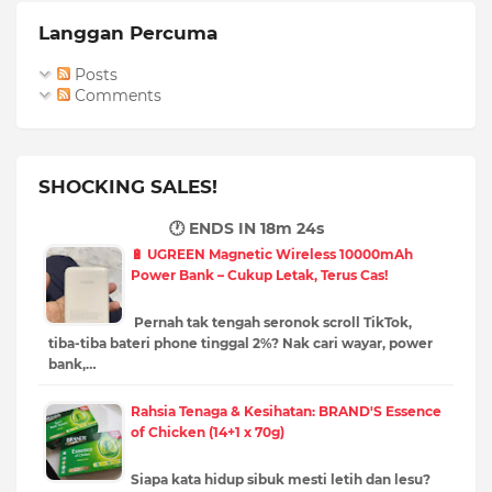
Langgan Percuma
Posts
Comments
SHOCKING SALES!
🕐 ENDS IN
18m 22s
🔋 UGREEN Magnetic Wireless 10000mAh
Power Bank – Cukup Letak, Terus Cas!
Pernah tak tengah seronok scroll TikTok,
tiba-tiba bateri phone tinggal 2%? Nak cari wayar, power
bank,…
Rahsia Tenaga & Kesihatan: BRAND'S Essence
of Chicken (14+1 x 70g)
Siapa kata hidup sibuk mesti letih dan lesu?