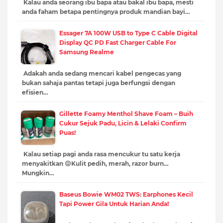
Kalau anda seorang ibu bapa atau bakal ibu bapa, mesti
anda faham betapa pentingnya produk mandian bayi…
Essager 7A 100W USB to Type C Cable Digital
Display QC PD Fast Charger Cable For
Samsung Realme
Adakah anda sedang mencari kabel pengecas yang
bukan sahaja pantas tetapi juga berfungsi dengan
efisien…
Gillette Foamy Menthol Shave Foam – Buih
Cukur Sejuk Padu, Licin & Lelaki Confirm
Puas!
Kalau setiap pagi anda rasa mencukur tu satu kerja
menyakitkan 😖Kulit pedih, merah, razor burn…
Mungkin…
Baseus Bowie WM02 TWS: Earphones Kecil
Tapi Power Gila Untuk Harian Anda!