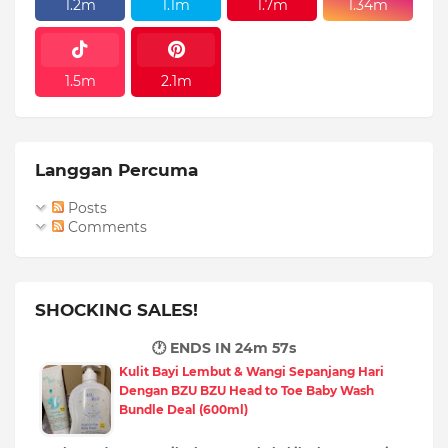
1.2m
1.1m
1.7m
1.34m
1.5m
2.1m
Langgan Percuma
Posts
Comments
SHOCKING SALES!
🕐 ENDS IN
24m 56s
Kulit Bayi Lembut & Wangi Sepanjang Hari
Dengan BZU BZU Head to Toe Baby Wash
Bundle Deal (600ml)