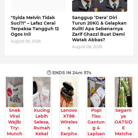
"Syida Melvin Tidak
Sanggup ‘Dera’ Diri
Suci?!" – Lafaz Cerai
Turun 20KG & Gelapkan
Terpaksa Tangguh 12
Kulit! Apa Sebenarnya
Ogos Ini!
Zarif Ghazzi Buat Demi
Watak Abbas?
August 06, 2026
August 06, 2026
🕐 ENDS IN
24m 56s
Snek
Kucing
Lenovo
Popi
Segarn
Viral
Lebih
XT88
Tisu
ya
Wajib
Selesa,
Wireles
Gantun
OATSID
Try:
Rumah
s
g 4
E
Munch
Kekal
Earpho
Lapisan
Matcha