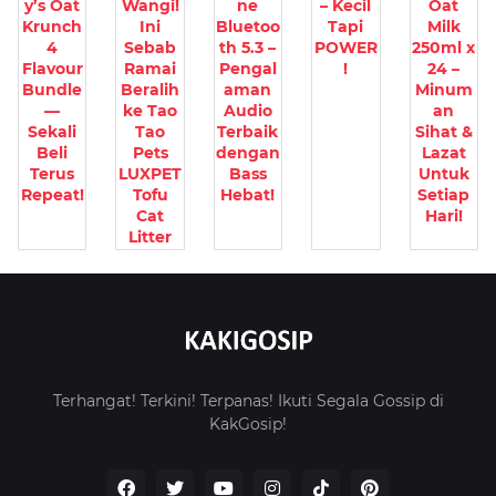
y’s Oat
Wangi!
ne
– Kecil
Oat
Krunch
Ini
Bluetoo
Tapi
Milk
4
Sebab
th 5.3 –
POWER
250ml x
Flavour
Ramai
Pengal
!
24 –
Bundle
Beralih
aman
Minum
—
ke Tao
Audio
an
Sekali
Tao
Terbaik
Sihat &
Beli
Pets
dengan
Lazat
Terus
LUXPET
Bass
Untuk
Repeat!
Tofu
Hebat!
Setiap
Cat
Hari!
Litter
Terhangat! Terkini! Terpanas! Ikuti Segala Gossip di
KakGosip!