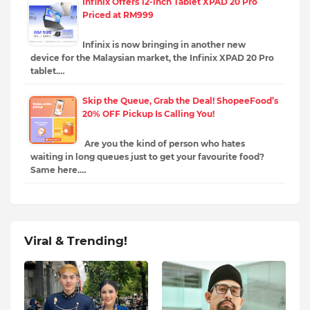
Infinix Offers 12-inch Tablet XPAD 20 Pro
Priced at RM999
Infinix is ​​now bringing in another new
device for the Malaysian market, the Infinix XPAD 20 Pro
tablet.…
Skip the Queue, Grab the Deal! ShopeeFood’s
20% OFF Pickup Is Calling You!
Are you the kind of person who hates
waiting in long queues just to get your favourite food?
Same here.…
Viral & Trending!