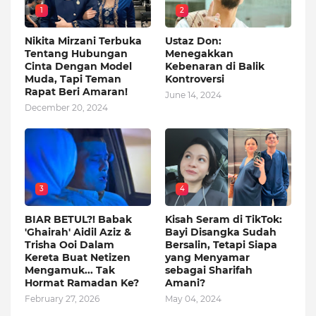
1
2
Nikita Mirzani Terbuka
Ustaz Don:
Tentang Hubungan
Menegakkan
Cinta Dengan Model
Kebenaran di Balik
Muda, Tapi Teman
Kontroversi
Rapat Beri Amaran!
June 14, 2024
December 20, 2024
3
4
BIAR BETUL?! Babak
Kisah Seram di TikTok:
'Ghairah' Aidil Aziz &
Bayi Disangka Sudah
Trisha Ooi Dalam
Bersalin, Tetapi Siapa
Kereta Buat Netizen
yang Menyamar
Mengamuk... Tak
sebagai Sharifah
Hormat Ramadan Ke?
Amani?
February 27, 2026
May 04, 2024