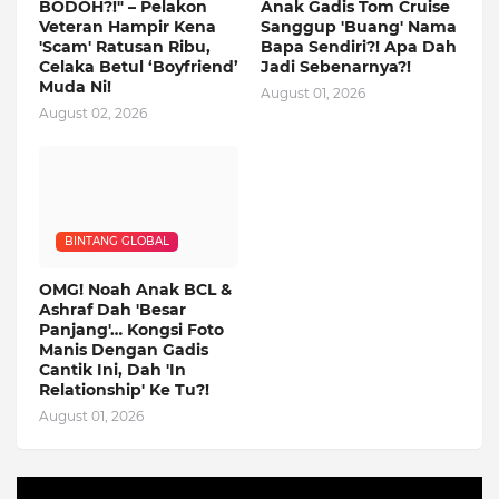
BODOH?!" – Pelakon
Anak Gadis Tom Cruise
Veteran Hampir Kena
Sanggup 'Buang' Nama
'Scam' Ratusan Ribu,
Bapa Sendiri?! Apa Dah
Celaka Betul ‘Boyfriend’
Jadi Sebenarnya?!
Muda Ni!
August 01, 2026
August 02, 2026
BINTANG GLOBAL
OMG! Noah Anak BCL &
Ashraf Dah 'Besar
Panjang'… Kongsi Foto
Manis Dengan Gadis
Cantik Ini, Dah 'In
Relationship' Ke Tu?!
August 01, 2026