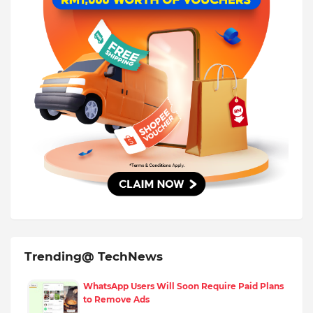
Trending@ TechNews
WhatsApp Users Will Soon Require Paid Plans
to Remove Ads