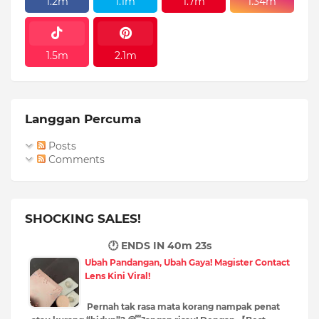
1.2m
1.1m
1.7m
1.34m
1.5m
2.1m
Langgan Percuma
Posts
Comments
SHOCKING SALES!
🕐 ENDS IN
40m 22s
Ubah Pandangan, Ubah Gaya! Magister Contact
Lens Kini Viral!
Pernah tak rasa mata korang nampak penat