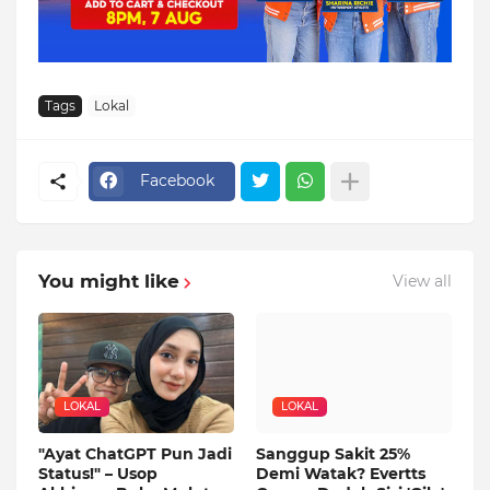
Tags
Lokal
Facebook
You might like
View all
LOKAL
LOKAL
"Ayat ChatGPT Pun Jadi
Sanggup Sakit 25%
Status!" – Usop
Demi Watak? Evertts