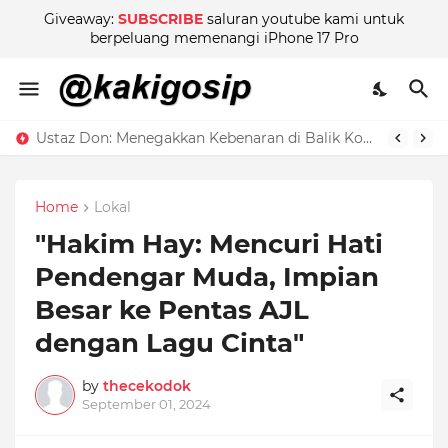
Giveaway:
SUBSCRIBE
saluran youtube kami untuk
berpeluang memenangi iPhone 17 Pro
Ustaz Don: Menegakkan Kebenaran di Balik Kontroversi
Home
Lokal
"Hakim Hay: Mencuri Hati
Pendengar Muda, Impian
Besar ke Pentas AJL
dengan Lagu Cinta"
by
thecekodok
September 01, 2024