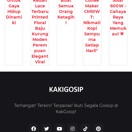
Untuk
Kedah
Buat
Coffee
Solar
Gaya
Lace
Semua
Maker
600W -
Hidup
Terbaru
Orang
CM10W
Cahaya
Dinami
Printed
Ketagih
T:
Raya
k!
Floral
!
Nikmati
Yang
Baju
Kopi
Memuk
Kurung
Sempu
au! 🌟
Moden
rna
Perem
Setiap
puan
Hari!"
Elegant
Viral
Terhangat! Terkini! Terpanas! Ikuti Segala Gossip di
KakGosip!