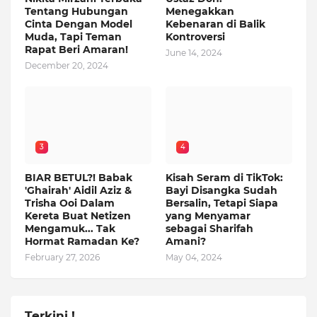
Tentang Hubungan
Menegakkan
Cinta Dengan Model
Kebenaran di Balik
Muda, Tapi Teman
Kontroversi
Rapat Beri Amaran!
June 14, 2024
December 20, 2024
3
4
BIAR BETUL?! Babak
Kisah Seram di TikTok:
'Ghairah' Aidil Aziz &
Bayi Disangka Sudah
Trisha Ooi Dalam
Bersalin, Tetapi Siapa
Kereta Buat Netizen
yang Menyamar
Mengamuk... Tak
sebagai Sharifah
Hormat Ramadan Ke?
Amani?
February 27, 2026
May 04, 2024
Terkini !