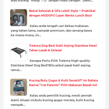
atau kurang “hidup”? 😴Jangan risau! Dengan 【Best…
Bekal Sekolah & Ofis Lebih Style + Praktikal
dengan MODOFO Layer Bento Lunch Box!
Kalau anda tengah cari bekas makanan
yang tahan lama, nampak premium, dan senang bawa
ke mana-mana, ini…
Trekma Dog Bed: Katil Anjing Stainless Steel
Tahan Lasak & Selesa!
Kenapa Perlu Pilih Trekma High-quality
Stainless Steel Dog Bed?Bila sebut pasal katil anjing,
ramai…
Kucing Bulu Gugur & Kulit Sensitif? Ini Rahsia
Ramai “Cat Parents” Pilih Makanan Basah Ini!
Kalau anda pemilik kucing, mesti pernah
alami situasi ini:bulu kucing gugur merata, kulit kucing
nampak…