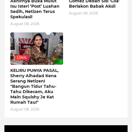
Akhirnya Buka Mulut
Gomez Dedah Sisi 'Gila'
Isu Isteri ‘Post’ Luahan
Berlakon Babak Aksi!
Sedih, Netizen Terus
August 08, 2026
Spekulasi!
August 08, 2026
LOKAL
KELIRU PUNYA PASAL,
Sherry Alhadad Kena
Serang Netizen!
"Bangun Tidur Tahu-
Tahu Dikecam, Aku
Main Squishy Je Kat
Rumah Tau!"
August 08, 2026