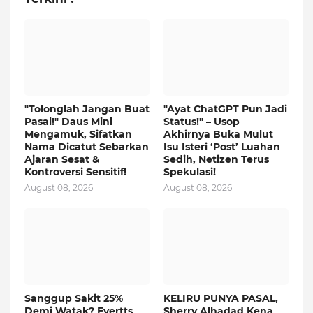
"Tolonglah Jangan Buat
"Ayat ChatGPT Pun Jadi
Pasal!" Daus Mini
Status!" – Usop
Mengamuk, Sifatkan
Akhirnya Buka Mulut
Nama Dicatut Sebarkan
Isu Isteri ‘Post’ Luahan
Ajaran Sesat &
Sedih, Netizen Terus
Kontroversi Sensitif!
Spekulasi!
August 08, 2026
August 08, 2026
Sanggup Sakit 25%
KELIRU PUNYA PASAL,
Demi Watak? Evertts
Sherry Alhadad Kena