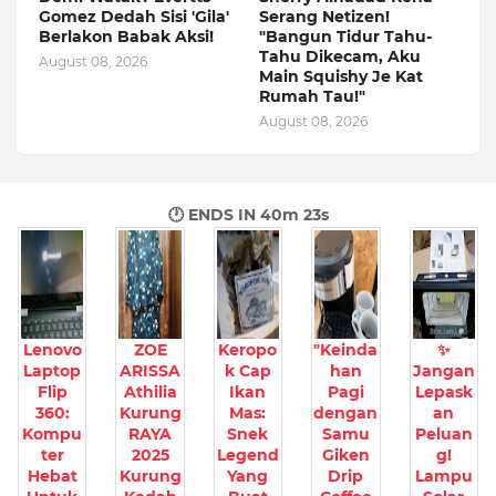
Gomez Dedah Sisi 'Gila'
Serang Netizen!
Berlakon Babak Aksi!
"Bangun Tidur Tahu-
Tahu Dikecam, Aku
August 08, 2026
Main Squishy Je Kat
Rumah Tau!"
August 08, 2026
🕐 ENDS IN
40m 22s
Lenovo
ZOE
Keropo
"Keinda
✨
Laptop
ARISSA
k Cap
han
Jangan
Flip
Athilia
Ikan
Pagi
Lepask
360:
Kurung
Mas:
dengan
an
Kompu
RAYA
Snek
Samu
Peluan
ter
2025
Legend
Giken
g!
Hebat
Kurung
Yang
Drip
Lampu