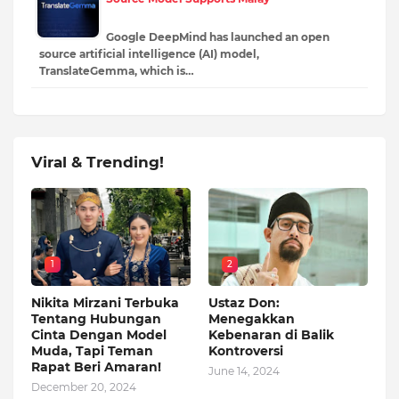
Google DeepMind has launched an open
source artificial intelligence (AI) model,
TranslateGemma, which is…
Viral & Trending!
1
2
Nikita Mirzani Terbuka
Ustaz Don:
Tentang Hubungan
Menegakkan
Cinta Dengan Model
Kebenaran di Balik
Muda, Tapi Teman
Kontroversi
Rapat Beri Amaran!
June 14, 2024
December 20, 2024