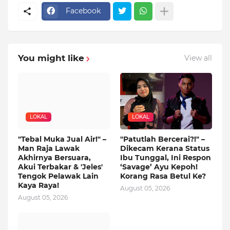
Facebook
You might like
View all
LOKAL
LOKAL
"Tebal Muka Jual Air!" –
"Patutlah Bercerai?!" –
Man Raja Lawak
Dikecam Kerana Status
Akhirnya Bersuara,
Ibu Tunggal, Ini Respon
Akui Terbakar & 'Jeles'
‘Savage’ Ayu Kepoh!
Tengok Pelawak Lain
Korang Rasa Betul Ke?
Kaya Raya!
August 05, 2026
August 05, 2026