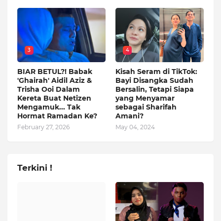
3
4
BIAR BETUL?! Babak
Kisah Seram di TikTok:
'Ghairah' Aidil Aziz &
Bayi Disangka Sudah
Trisha Ooi Dalam
Bersalin, Tetapi Siapa
Kereta Buat Netizen
yang Menyamar
Mengamuk... Tak
sebagai Sharifah
Hormat Ramadan Ke?
Amani?
February 27, 2026
May 04, 2024
Terkini !