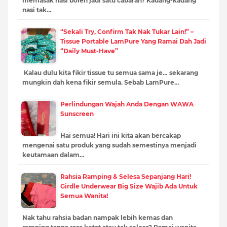
memasak nasi boleh jadi satu cabaran? Kadang-kadang
nasi tak…
“Sekali Try, Confirm Tak Nak Tukar Lain!” –
Tissue Portable LamPure Yang Ramai Dah Jadi
“Daily Must-Have”
Kalau dulu kita fikir tissue tu semua sama je… sekarang
mungkin dah kena fikir semula. Sebab LamPure…
Perlindungan Wajah Anda Dengan WAWA
Sunscreen
Hai semua! Hari ini kita akan bercakap
mengenai satu produk yang sudah semestinya menjadi
keutamaan dalam…
Rahsia Ramping & Selesa Sepanjang Hari!
Girdle Underwear Big Size Wajib Ada Untuk
Semua Wanita!
Nak tahu rahsia badan nampak lebih kemas dan