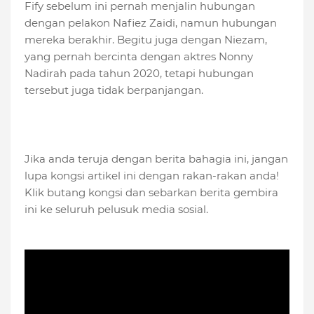
Fify sebelum ini pernah menjalin hubungan
dengan pelakon Nafiez Zaidi, namun hubungan
mereka berakhir. Begitu juga dengan Niezam,
yang pernah bercinta dengan aktres Nonny
Nadirah pada tahun 2020, tetapi hubungan
tersebut juga tidak berpanjangan.
Jika anda teruja dengan berita bahagia ini, jangan
lupa kongsi artikel ini dengan rakan-rakan anda!
Klik butang kongsi dan sebarkan berita gembira
ini ke seluruh pelusuk media sosial.