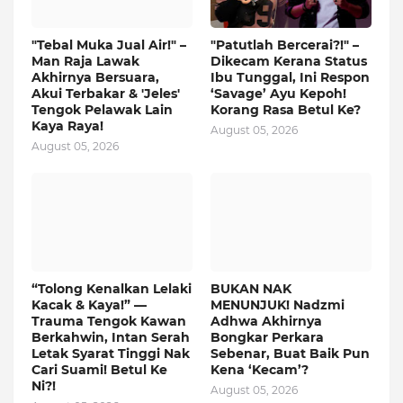
"Tebal Muka Jual Air!" –
"Patutlah Bercerai?!" –
Man Raja Lawak
Dikecam Kerana Status
Akhirnya Bersuara,
Ibu Tunggal, Ini Respon
Akui Terbakar & 'Jeles'
‘Savage’ Ayu Kepoh!
Tengok Pelawak Lain
Korang Rasa Betul Ke?
Kaya Raya!
August 05, 2026
August 05, 2026
“Tolong Kenalkan Lelaki
BUKAN NAK
Kacak & Kaya!” —
MENUNJUK! Nadzmi
Trauma Tengok Kawan
Adhwa Akhirnya
Berkahwin, Intan Serah
Bongkar Perkara
Letak Syarat Tinggi Nak
Sebenar, Buat Baik Pun
Cari Suami! Betul Ke
Kena ‘Kecam’?
Ni?!
August 05, 2026