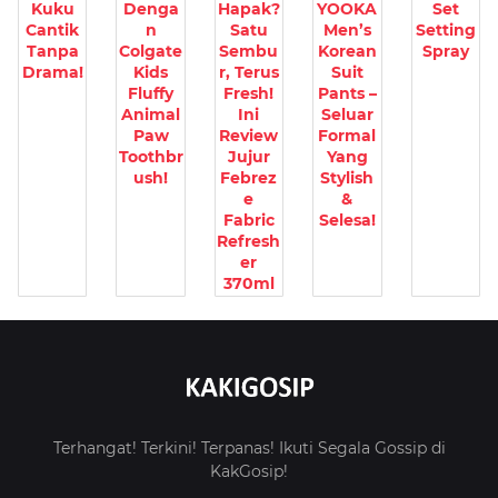
Kuku
Denga
Hapak?
YOOKA
Set
Cantik
n
Satu
Men’s
Setting
Tanpa
Colgate
Sembu
Korean
Spray
Drama!
Kids
r, Terus
Suit
Fluffy
Fresh!
Pants –
Animal
Ini
Seluar
Paw
Review
Formal
Toothbr
Jujur
Yang
ush!
Febrez
Stylish
e
&
Fabric
Selesa!
Refresh
er
370ml
Terhangat! Terkini! Terpanas! Ikuti Segala Gossip di
KakGosip!