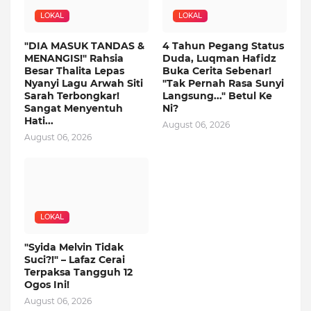
LOKAL
LOKAL
"DIA MASUK TANDAS &
4 Tahun Pegang Status
MENANGIS!" Rahsia
Duda, Luqman Hafidz
Besar Thalita Lepas
Buka Cerita Sebenar!
Nyanyi Lagu Arwah Siti
"Tak Pernah Rasa Sunyi
Sarah Terbongkar!
Langsung..." Betul Ke
Sangat Menyentuh
Ni?
Hati...
August 06, 2026
August 06, 2026
LOKAL
"Syida Melvin Tidak
Suci?!" – Lafaz Cerai
Terpaksa Tangguh 12
Ogos Ini!
August 06, 2026