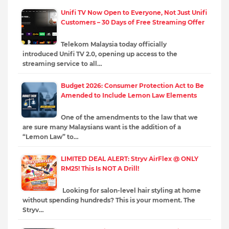
Unifi TV Now Open to Everyone, Not Just Unifi
Customers – 30 Days of Free Streaming Offer
Telekom Malaysia today officially
introduced Unifi TV 2.0, opening up access to the
streaming service to all…
Budget 2026: Consumer Protection Act to Be
Amended to Include Lemon Law Elements
One of the amendments to the law that we
are sure many Malaysians want is the addition of a
“Lemon Law” to…
LIMITED DEAL ALERT: Stryv AirFlex @ ONLY
RM25! This Is NOT A Drill!
Looking for salon-level hair styling at home
without spending hundreds? This is your moment. The
Stryv…