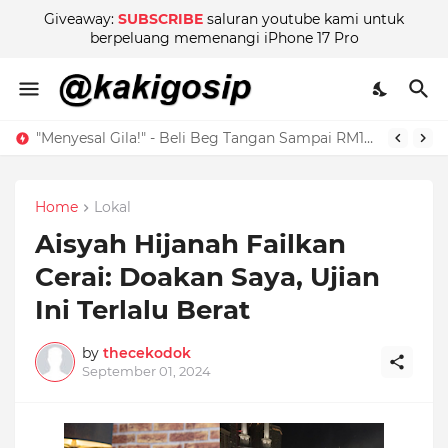
Giveaway:
SUBSCRIBE
saluran youtube kami untuk
berpeluang memenangi iPhone 17 Pro
Ustaz Don: Menegakkan Kebenaran di Balik Kontroversi
"Menyesal Gila!" - Beli Beg Tangan Sampai RM135,000, Selebriti Popular Ini Akui ‘Bebal’ & Kini Terus Berubah!
Home
Lokal
Aisyah Hijanah Failkan
Cerai: Doakan Saya, Ujian
Ini Terlalu Berat
by
thecekodok
September 01, 2024