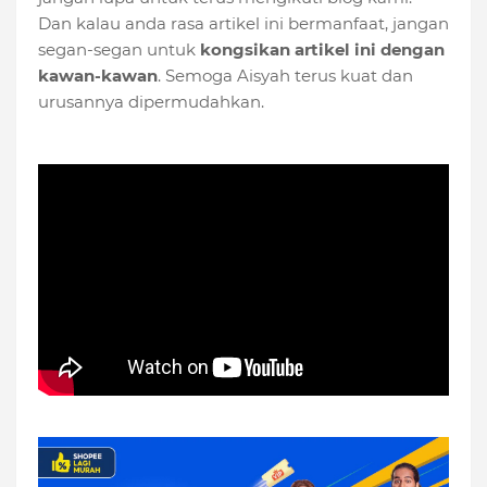
Dan kalau anda rasa artikel ini bermanfaat, jangan
segan-segan untuk
kongsikan artikel ini dengan
kawan-kawan
. Semoga Aisyah terus kuat dan
urusannya dipermudahkan.