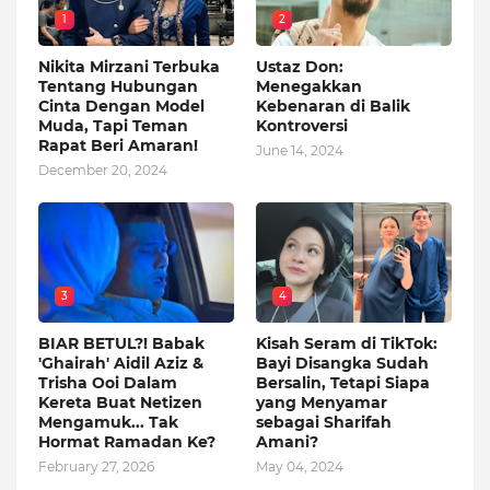
1
2
Nikita Mirzani Terbuka
Ustaz Don:
Tentang Hubungan
Menegakkan
Cinta Dengan Model
Kebenaran di Balik
Muda, Tapi Teman
Kontroversi
Rapat Beri Amaran!
June 14, 2024
December 20, 2024
3
4
BIAR BETUL?! Babak
Kisah Seram di TikTok:
'Ghairah' Aidil Aziz &
Bayi Disangka Sudah
Trisha Ooi Dalam
Bersalin, Tetapi Siapa
Kereta Buat Netizen
yang Menyamar
Mengamuk... Tak
sebagai Sharifah
Hormat Ramadan Ke?
Amani?
February 27, 2026
May 04, 2024