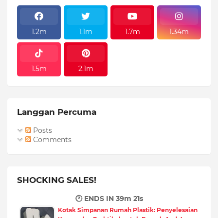
1.2m
1.1m
1.7m
1.34m
1.5m
2.1m
Langgan Percuma
Posts
Comments
SHOCKING SALES!
🕐 ENDS IN
39m 20s
Kotak Simpanan Rumah Plastik: Penyelesaian