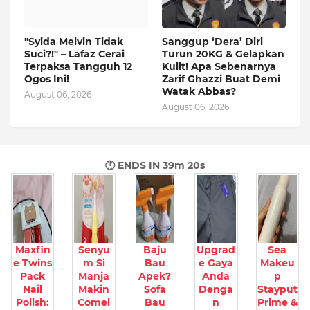
"Syida Melvin Tidak
Sanggup ‘Dera’ Diri
Suci?!" – Lafaz Cerai
Turun 20KG & Gelapkan
Terpaksa Tangguh 12
Kulit! Apa Sebenarnya
Ogos Ini!
Zarif Ghazzi Buat Demi
Watak Abbas?
August 06, 2026
August 06, 2026
🕐 ENDS IN
39m 19s
Maxfin
Senyu
Baju
Upgrad
Sea
e Twins
m Si
Bau
e Gaya
Makeu
Pack
Manja
Apek?
Anda
p
Nail
Makin
Sofa
Denga
Stayput
Polish:
Comel
Bau
n
Prime &