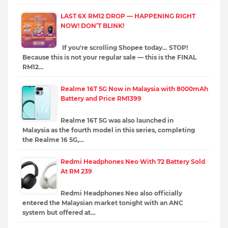
LAST 6X RM12 DROP — HAPPENING RIGHT
NOW! DON’T BLINK!
If you're scrolling Shopee today… STOP!
Because this is not your regular sale — this is the FINAL
RM12…
Realme 16T 5G Now in Malaysia with 8000mAh
Battery and Price RM1399
Realme 16T 5G was also launched in
Malaysia as the fourth model in this series, completing
the Realme 16 5G,…
Redmi Headphones Neo With 72 Battery Sold
At RM 239
Redmi Headphones Neo also officially
entered the Malaysian market tonight with an ANC
system but offered at…