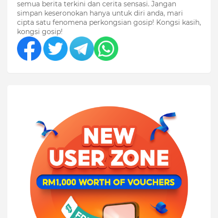
semua berita terkini dan cerita sensasi. Jangan
simpan keseronokan hanya untuk diri anda, mari
cipta satu fenomena perkongsian gosip! Kongsi kasih,
kongsi gosip!