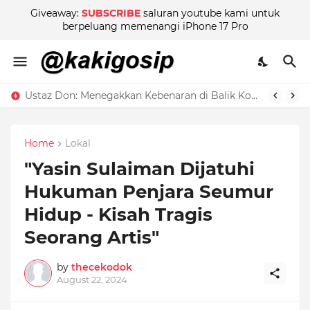
Giveaway:
SUBSCRIBE
saluran youtube kami untuk
berpeluang memenangi iPhone 17 Pro
Ustaz Don: Menegakkan Kebenaran di Balik Kontroversi
Home
Lokal
"Yasin Sulaiman Dijatuhi
Hukuman Penjara Seumur
Hidup - Kisah Tragis
Seorang Artis"
by
thecekodok
August 22, 2024