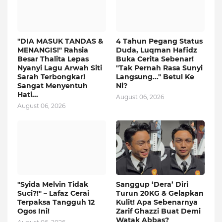
"DIA MASUK TANDAS &
4 Tahun Pegang Status
MENANGIS!" Rahsia
Duda, Luqman Hafidz
Besar Thalita Lepas
Buka Cerita Sebenar!
Nyanyi Lagu Arwah Siti
"Tak Pernah Rasa Sunyi
Sarah Terbongkar!
Langsung..." Betul Ke
Sangat Menyentuh
Ni?
Hati...
August 06, 2026
August 06, 2026
"Syida Melvin Tidak
Sanggup ‘Dera’ Diri
Suci?!" – Lafaz Cerai
Turun 20KG & Gelapkan
Terpaksa Tangguh 12
Kulit! Apa Sebenarnya
Ogos Ini!
Zarif Ghazzi Buat Demi
Watak Abbas?