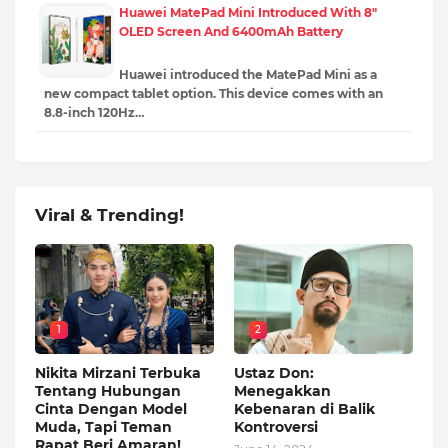
Huawei MatePad Mini Introduced With 8″
OLED Screen And 6400mAh Battery
Huawei introduced the MatePad Mini as a
new compact tablet option. This device comes with an
8.8-inch 120Hz…
Viral & Trending!
1
2
Nikita Mirzani Terbuka
Ustaz Don:
Tentang Hubungan
Menegakkan
Cinta Dengan Model
Kebenaran di Balik
Muda, Tapi Teman
Kontroversi
Rapat Beri Amaran!