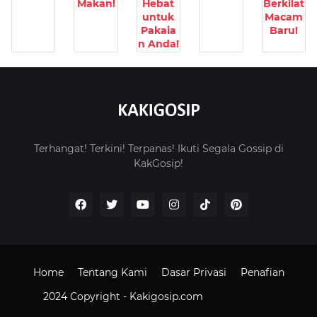
Makan!
Hebat
Berkilat
untuk
Macam
Pakaia
Baru!
n Anda!
Terhangat! Terkini! Terpanas! Ikuti Segala Gossip di
KakGosip!
Home
Tentang Kami
Dasar Privasi
Penafian
2024 Copyright -
Kakigosip.com