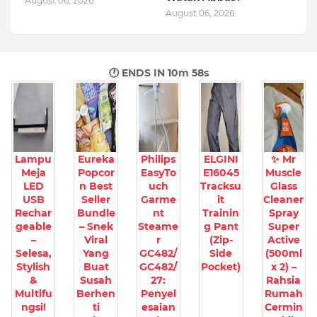
August 06, 2026
August 06, 2026
🕐 ENDS IN
10m 57s
Lampu
Eureka
Philips
ELGINI
✨ Mr
Meja
Popcor
EasyTo
E16045
Muscle
LED
n Best
uch
Tracksu
Glass
USB
Seller
Garme
it
Cleaner
Rechar
Bundle
nt
Trainin
Spray
geable
– Snek
Steame
g Pant
Super
–
Viral
r
(Zip-
Active
Selesa,
Yang
GC482/
Side
(500ml
Stylish
Buat
GC482/
Pocket)
x 2) –
&
Susah
27:
Rahsia
Multifu
Berhen
Penyel
Rumah
ngsi!
ti
esaian
Cermin