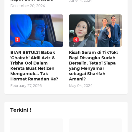
June 14, 2024
December 20, 2024
3
4
BIAR BETUL?! Babak
Kisah Seram di TikTok:
'Ghairah' Aidil Aziz &
Bayi Disangka Sudah
Trisha Ooi Dalam
Bersalin, Tetapi Siapa
Kereta Buat Netizen
yang Menyamar
Mengamuk... Tak
sebagai Sharifah
Hormat Ramadan Ke?
Amani?
February 27, 2026
May 04, 2024
Terkini !