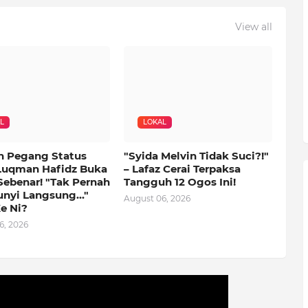
View all
L
LOKAL
n Pegang Status
"Syida Melvin Tidak Suci?!"
Luqman Hafidz Buka
– Lafaz Cerai Terpaksa
Sebenar! "Tak Pernah
Tangguh 12 Ogos Ini!
nyi Langsung..."
August 06, 2026
e Ni?
6, 2026