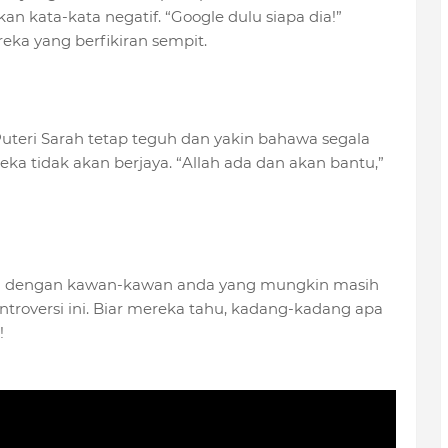
 kata-kata negatif. “Google dulu siapa dia!”
ka yang berfikiran sempit.
uteri Sarah tetap teguh dan yakin bahawa segala
a tidak akan berjaya. “Allah ada dan akan bantu,”
l ini dengan kawan-kawan anda yang mungkin masih
ntroversi ini. Biar mereka tahu, kadang-kadang apa
!