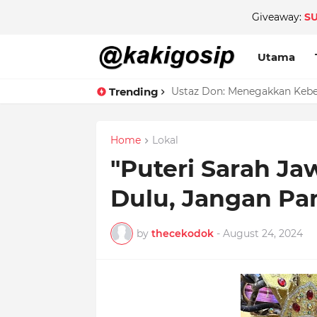
Giveaway:
S
Utama
Trending
Ustaz Don: Menegakkan Keben
Home
Lokal
"Puteri Sarah J
Dulu, Jangan Pa
by
thecekodok
-
August 24, 2024