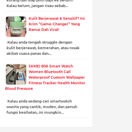
korang dah siap pilih baju ke belum?
Kalau belum, jangan risau sebab…
Kulit Berjerawat & Sensitif? Ini
Krim “Game-Changer” Yang
Ramai Dah Viral!
Kalau anda tengah struggle dengan
kulit berjerawat, kemerahan, atau rosak
akibat cuaca panas dan…
SKMEI B56 Smart Watch
Women Bluetooth Call
Waterproof Custom Wallpaper
Fitness Tracker Health Monitor
Blood Pressure
Kalau anda sedang cari smartwatch
wanita yang cantik, moden, dan penuh
fungsi kesihatan, ini mungkin…