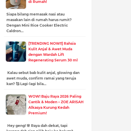
di Rumah!
Siapa bilang memasak nasi atau
masakan lain di rumah harus rumit?
Dengan Mini Rice Cooker Electric
Caldron…
[TRENDING NOW!!] Rahsia
Kulit Anjal & Awet Muda
dengan Wardah Lift
Regenerating Serum 30 ml
Kalau sebut bab kulit anjal, glowing dan
awet muda, confirm ramai yang teruja
kan? 🥰 Lagi-lagi bila…
WOW! Baju Raya 2026 Paling
Cantik & Moden – ZOE ARISAH
Alkasya Kurung Kedah
Premium!
Hey geng! 🌸 Raya dah dekat, tapi