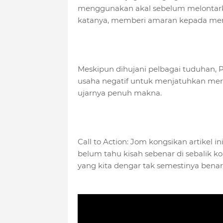
menggunakan akal sebelum melontarkan
katanya, memberi amaran kepada mere
Meskipun dihujani pelbagai tuduhan, P
usaha negatif untuk menjatuhkan merek
ujarnya penuh makna.
Call to Action: Jom kongsikan artike
belum tahu kisah sebenar di sebalik ko
yang kita dengar tak semestinya benar