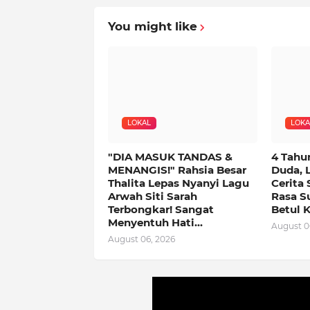
You might like
LOKAL
LOKA
"DIA MASUK TANDAS &
4 Tahu
MENANGIS!" Rahsia Besar
Duda, 
Thalita Lepas Nyanyi Lagu
Cerita 
Arwah Siti Sarah
Rasa Su
Terbongkar! Sangat
Betul K
Menyentuh Hati...
August 0
August 06, 2026