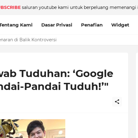
UBSCRIBE
saluran youtube kami untuk berpeluang memenangi i
Tentang Kami
Dasar Privasi
Penafian
Widget
aran di Balik Kontroversi
awab Tuduhan: ‘Google
ndai-Pandai Tuduh!’"