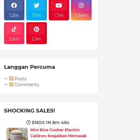
1.2m
1.1m
1.7m
1.34m
1.5m
2.1m
Langgan Percuma
Posts
Comments
SHOCKING SALES!
🕐 ENDS IN
8m 45s
Mini Rice Cooker Electric
Caldron: Keajaiban Memasak