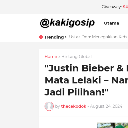
Giveaway:
S
Utama
Trending
Ustaz Don: Menegakkan Keben
Home
Bintang Global
"Justin Bieber &
Mata Lelaki – Na
Jadi Pilihan!"
by
thecekodok
-
August 24, 2024