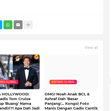
View all
ANG GLOBAL
BINTANG GLOBAL
 HOLLYWOOD:
OMG! Noah Anak BCL &
adis Tom Cruise
Ashraf Dah 'Besar
p 'Buang' Nama
Panjang'… Kongsi Foto
ndiri?! Apa Dah Jadi
Manis Dengan Gadis Cantik