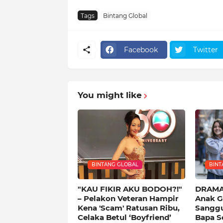
Tags
Bintang Global
Facebook
Twitter
You might like
BINTANG GLOBAL
BINT
"KAU FIKIR AKU BODOH?!"
DRAMA
– Pelakon Veteran Hampir
Anak G
Kena 'Scam' Ratusan Ribu,
Sanggu
Celaka Betul ‘Boyfriend’
Bapa Se