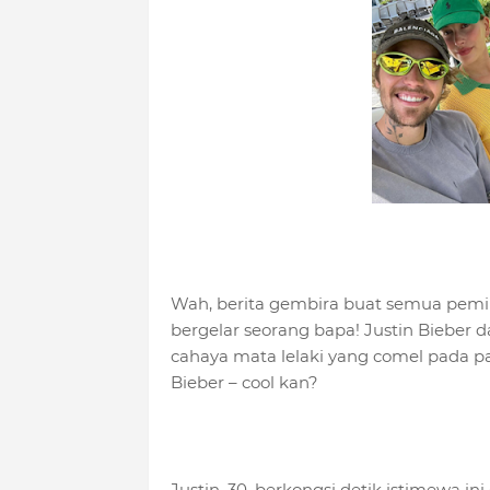
Wah, berita gembira buat semua peminat
bergelar seorang bapa! Justin Bieber d
cahaya mata lelaki yang comel pada pa
Bieber – cool kan?
Justin, 30, berkongsi detik istimewa i