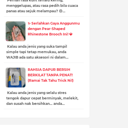
Pernah rasa kulit terlalu kering,
menggelupas, atau rasa pedih bila cuaca
panas atau sejuk melampau? 😣…
✨ Serlahkan Gaya Anggunmu
dengan Pear-Shaped
Rhinestone Brooch Ini! 💎
Kalau anda jenis yang suka tampil
simple tapi tetap memukau, anda
WAJIB ada satu aksesori ni dalam…
RAHSIA DAPUR BERSIH
BERKILAT TANPA PENAT!
(Ramai Tak Tahu Trick Ni!)
Kalau anda jenis yang selalu stres
tengok dapur cepat berminyak, melekit,
dan susah nak bersihkan… anda…