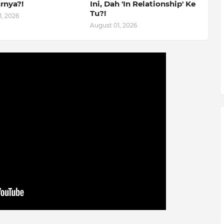
rnya?!
Ini, Dah 'In Relationship' Ke
Tu?!
, 2026
August 01, 2026