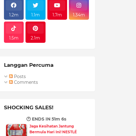
1.2m
1.1m
1.7m
1.34m
1.5m
2.1m
Langgan Percuma
Posts
Comments
SHOCKING SALES!
🕐 ENDS IN
51m 5s
Jaga Kesihatan Jantung
Bermula Hari Ini! NESTLÉ