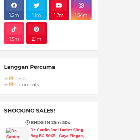
1.2m
1.1m
1.7m
1.34m
1.5m
2.1m
Langgan Percuma
Posts
Comments
SHOCKING SALES!
🕐 ENDS IN
25m 49s
Dr. Cardin Joel Ladies Sling
Bag BG-5065 – Gaya Elegan,