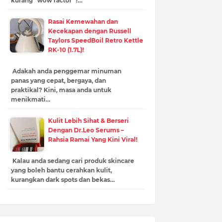
kurang “wow factor”?…
Rasai Kemewahan dan
Kecekapan dengan Russell
Taylors SpeedBoil Retro Kettle
RK-10 (1.7L)!
Adakah anda penggemar minuman
panas yang cepat, bergaya, dan
praktikal? Kini, masa anda untuk
menikmati…
Kulit Lebih Sihat & Berseri
Dengan Dr.Leo Serums –
Rahsia Ramai Yang Kini Viral!
Kalau anda sedang cari produk skincare
yang boleh bantu cerahkan kulit,
kurangkan dark spots dan bekas…