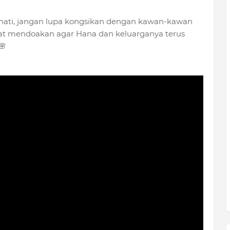
h hati, jangan lupa kongsikan dengan kawan-kawan
at mendoakan agar Hana dan keluarganya terus
🌸