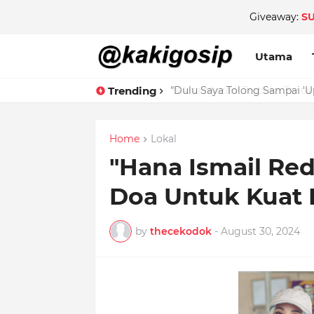
Giveaway:
S
Utama
Trending
Home
Lokal
"Hana Ismail Red
Doa Untuk Kuat 
by
thecekodok
-
August 30, 2024