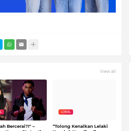
View all
L
LOKAL
ah Bercerai?!" –
“Tolong Kenalkan Lelaki