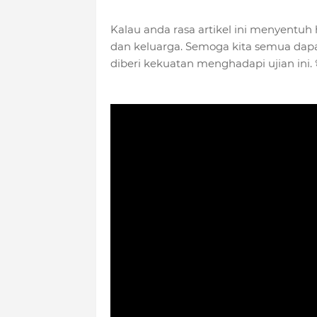
Kalau anda rasa artikel ini menyentu
dan keluarga. Semoga kita semua dap
diberi kekuatan menghadapi ujian ini. 