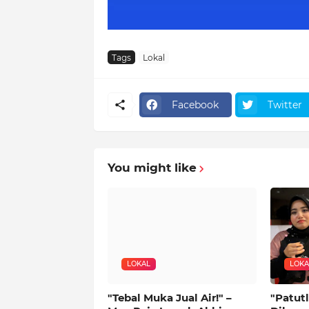
Tags
Lokal
Facebook
Twitter
You might like
LOKAL
LOKA
"Tebal Muka Jual Air!" –
"Patutl