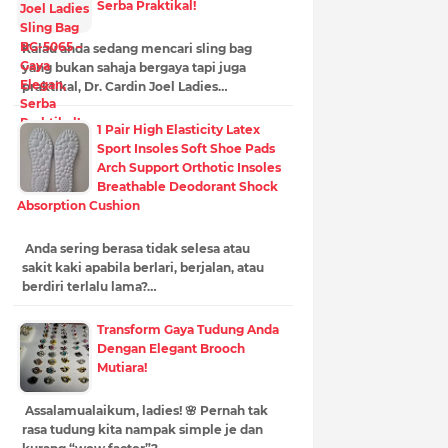
Serba Praktikal!
Kalau anda sedang mencari sling bag
yang bukan sahaja bergaya tapi juga
praktikal, Dr. Cardin Joel Ladies…
1 Pair High Elasticity Latex
Sport Insoles Soft Shoe Pads
Arch Support Orthotic Insoles
Breathable Deodorant Shock
Absorption Cushion
Anda sering berasa tidak selesa atau
sakit kaki apabila berlari, berjalan, atau
berdiri terlalu lama?…
Transform Gaya Tudung Anda
Dengan Elegant Brooch
Mutiara!
Assalamualaikum, ladies! 🌸 Pernah tak
rasa tudung kita nampak simple je dan