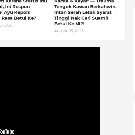
m Kerana Status Ibu
Kacak & Kaya!” — Trauma
l, Ini Respon
Tengok Kawan Berkahwin,
e’ Ayu Kepoh!
Intan Serah Letak Syarat
 Rasa Betul Ke?
Tinggi Nak Cari Suami!
Betul Ke Ni?!
5, 2026
August 05, 2026