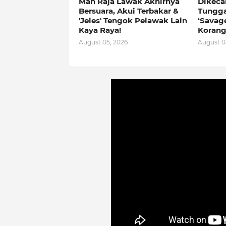
Man Raja Lawak Akhirnya
Dikeca
Bersuara, Akui Terbakar &
Tungga
'Jeles' Tengok Pelawak Lain
‘Savag
Kaya Raya!
Korang
August 05, 2026
August 0