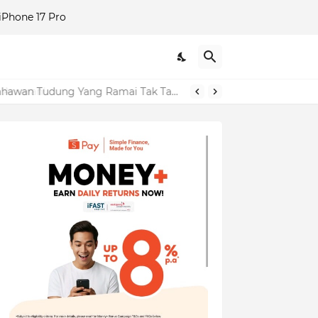
Phone 17 Pro
"Dulu Saya Tolong Sampai 'Up', Sekarang Ini Balasannya?" – Izara Aishah Dedah Sisi Gelap Usahawan Tudung Yang Ramai Tak Tahu!