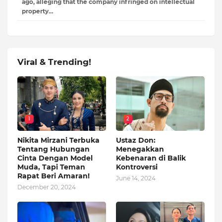
ago, alleging that the company infringed on intellectual
property…
Viral & Trending!
1
2
Nikita Mirzani Terbuka
Ustaz Don:
Tentang Hubungan
Menegakkan
Cinta Dengan Model
Kebenaran di Balik
Muda, Tapi Teman
Kontroversi
Rapat Beri Amaran!
June 14, 2024
December 20, 2024