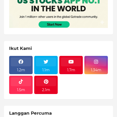
Ikut Kami
1.2m
1.1m
1.7m
1.34m
1.5m
2.1m
Langgan Percuma