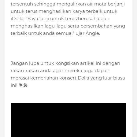
tersentuh sehingga mengalirkan air mata berjanji
untuk terus menghasilkan karya terbaik untuk
iDolla. “Saya janji untuk terus berusaha dan
menghasilkan lagu-lagu serta persembahan yang
terbaik untuk anda semua,” ujar Angle.
Jangan lupa untuk kongsikan artikel ini dengan
rakan-rakan anda agar mereka juga dapat
merasai kemeriahan konsert Dolla yang luar biasa
ini! 🌟🎤