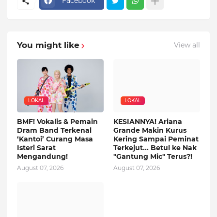
Facebook
You might like
View all
LOKAL
LOKAL
BMF! Vokalis & Pemain
KESIANNYA! Ariana
Dram Band Terkenal
Grande Makin Kurus
‘Kantoi’ Curang Masa
Kering Sampai Peminat
Isteri Sarat
Terkejut... Betul ke Nak
Mengandung!
"Gantung Mic" Terus?!
August 07, 2026
August 07, 2026