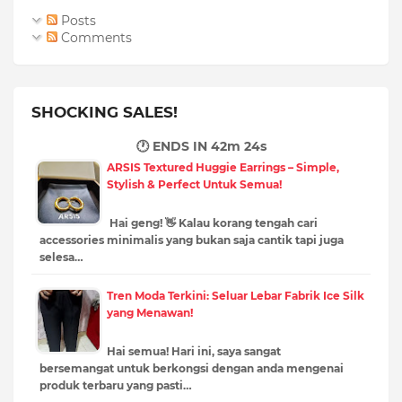
Posts
Comments
SHOCKING SALES!
🕐 ENDS IN
42m 23s
ARSIS Textured Huggie Earrings – Simple,
Stylish & Perfect Untuk Semua!
Hai geng! 👋 Kalau korang tengah cari
accessories minimalis yang bukan saja cantik tapi juga
selesa…
Tren Moda Terkini: Seluar Lebar Fabrik Ice Silk
yang Menawan!
Hai semua! Hari ini, saya sangat
bersemangat untuk berkongsi dengan anda mengenai
produk terbaru yang pasti…