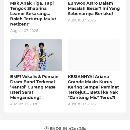
Mak Anak Tiga, Tapi
Eunwoo Astro Dalam
Tengok Shabrina
Masalah Besar? Ini Yang
Leanor Sekarang...
Sebenarnya Berlaku!
Boleh Tertutup Mulut
August 07, 2026
Netizen!"
August 07, 2026
BMF! Vokalis & Pemain
KESIANNYA! Ariana
Dram Band Terkenal
Grande Makin Kurus
‘Kantoi’ Curang Masa
Kering Sampai Peminat
Isteri Sarat
Terkejut... Betul ke Nak
Mengandung!
"Gantung Mic" Terus?!
August 07, 2026
August 07, 2026
🕐 ENDS IN
42m 24s