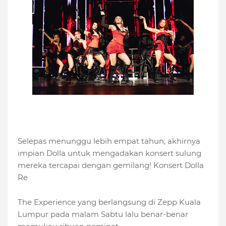
Selepas menunggu lebih empat tahun, akhirnya
impian Dolla untuk mengadakan konsert sulung
mereka tercapai dengan gemilang! Konsert Dolla
Re
The Experience yang berlangsung di Zepp Kuala
Lumpur pada malam Sabtu lalu benar-benar