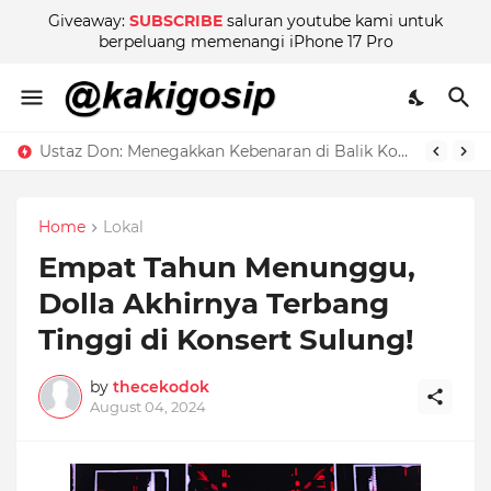
Giveaway:
SUBSCRIBE
saluran youtube kami untuk
berpeluang memenangi iPhone 17 Pro
Ustaz Don: Menegakkan Kebenaran di Balik Kontroversi
Home
Lokal
Empat Tahun Menunggu,
Dolla Akhirnya Terbang
Tinggi di Konsert Sulung!
by
thecekodok
August 04, 2024