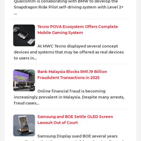
Qualcomm is collaborating with BMW to develop the
Snapdragon Ride Pilot self-driving system with Level 2+
…
Tecno POVA Ecosystem Offers Complete
Mobile Gaming System
At MWC Tecno displayed several concept
devices and systems that may be offered as real devices
to users in…
Bank Malaysia Blocks RM1.19 Billion
Fraudulent Transactions in 2025
Online financial fraud is becoming
increasingly prevalent in Malaysia. Despite many arrests,
fraud cases…
Samsung and BOE Settle OLED Screen
Lawsuit Out of Court
Samsung Display sued BOE several years