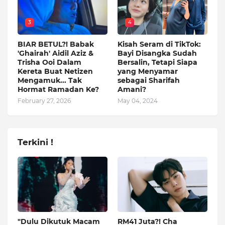
3
4
BIAR BETUL?! Babak
Kisah Seram di TikTok:
'Ghairah' Aidil Aziz &
Bayi Disangka Sudah
Trisha Ooi Dalam
Bersalin, Tetapi Siapa
Kereta Buat Netizen
yang Menyamar
Mengamuk... Tak
sebagai Sharifah
Hormat Ramadan Ke?
Amani?
February 27, 2026
May 04, 2024
Terkini !
"Dulu Dikutuk Macam
RM41 Juta?! Cha