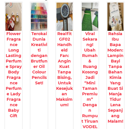
Flower
Terokai
Realfit
Viral
Rahsia
Fragra
Dunia
GF02
Sekara
Ibu
nce
Kreativi
Handh
ng!
Bapa
Long
ti
eld
Ubah
Moden:
Lasting
dengan
Fan:
Rumah
Lampin
Perfum
Brutfun
Angin
&
Bayi
e Spray
er Oil
Kuat
Ruang
Tanpa
Body
Colour
Tanpa
Kosong
Bahan
Fragra
Pencils
Bising,
Jadi
Kimia
nce
Set!
Untuk
“Mini
Yang
Perfum
Kesejuk
Taman
Buat Si
e Lady
an
Premiu
Manja
Fragra
Maksim
m”
Tidur
nce
um!
Denga
Lena
Baby
n
Sepanj
Gift
Rumpu
ang
t Tiruan
Malam!
VODEL