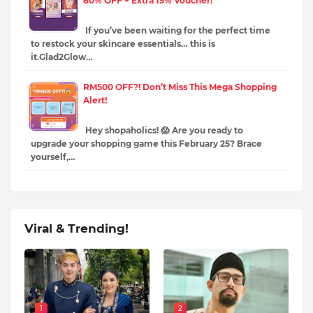
60% OFF + Extra 15% Voucher!
If you’ve been waiting for the perfect time
to restock your skincare essentials… this is
it.Glad2Glow…
RM500 OFF?! Don’t Miss This Mega Shopping
Alert!
Hey shopaholics! 😱 Are you ready to
upgrade your shopping game this February 25? Brace
yourself,…
Viral & Trending!
1
2