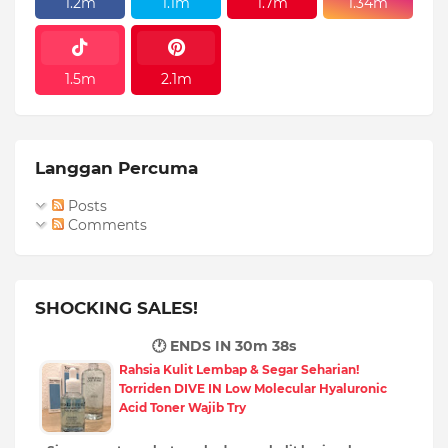
1.2m
1.1m
1.7m
1.34m
1.5m
2.1m
Langgan Percuma
Posts
Comments
SHOCKING SALES!
🕐 ENDS IN
30m 36s
Rahsia Kulit Lembap & Segar Seharian!
Torriden DIVE IN Low Molecular Hyaluronic
Acid Toner Wajib Try