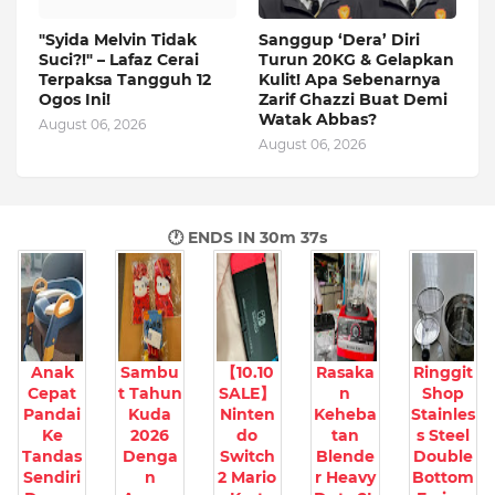
"Syida Melvin Tidak
Sanggup ‘Dera’ Diri
Suci?!" – Lafaz Cerai
Turun 20KG & Gelapkan
Terpaksa Tangguh 12
Kulit! Apa Sebenarnya
Ogos Ini!
Zarif Ghazzi Buat Demi
Watak Abbas?
August 06, 2026
August 06, 2026
🕐 ENDS IN
30m 36s
Anak
Sambu
【10.10
Rasaka
Ringgit
Cepat
t Tahun
SALE】
n
Shop
Pandai
Kuda
Ninten
Keheba
Stainles
Ke
2026
do
tan
s Steel
Tandas
Denga
Switch
Blende
Double
Sendiri
n
2 Mario
r Heavy
Bottom