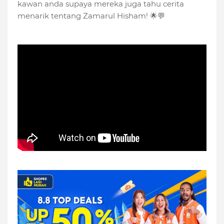
kawan anda supaya mereka juga tahu cerita
menarik tentang Zamarul Hisham! 🌟💬