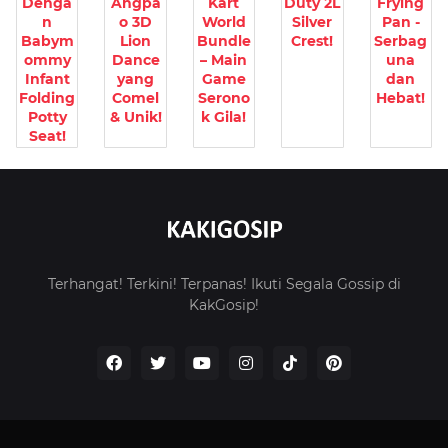
Denga
Angpa
Kart
Duty 2L
Frying
n
o 3D
World
Silver
Pan -
Babym
Lion
Bundle
Crest!
Serbag
ommy
Dance
– Main
una
Infant
yang
Game
dan
Folding
Comel
Serono
Hebat!
Potty
& Unik!
k Gila!
Seat!
Terhangat! Terkini! Terpanas! Ikuti Segala Gossip di
KakGosip!