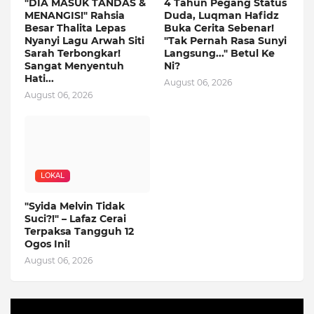
"DIA MASUK TANDAS &
4 Tahun Pegang Status
MENANGIS!" Rahsia
Duda, Luqman Hafidz
Besar Thalita Lepas
Buka Cerita Sebenar!
Nyanyi Lagu Arwah Siti
"Tak Pernah Rasa Sunyi
Sarah Terbongkar!
Langsung..." Betul Ke
Sangat Menyentuh
Ni?
Hati...
August 06, 2026
August 06, 2026
LOKAL
"Syida Melvin Tidak
Suci?!" – Lafaz Cerai
Terpaksa Tangguh 12
Ogos Ini!
August 06, 2026