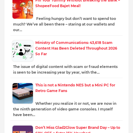
Fill Your Tummy Without Breaking the Bank –
ShopeeFood Bajet Meal!
Feeling hungry but don’t want to spend too
much? We’ve all been there – staring at our wallets and
our…
Ministry of Communications: 43,618 Scam
Content Has Been Deleted Throughout 2026
So Far
The issue of digital content with scam or fraud elements
is seen to be increasing year by year, with the…
This is not a Nintendo NES but a Mini PC for
Retro Game Fans
Whether you realize it or not, we are now in
the ninth generation of video game consoles. I myself
have been…
Don’t Miss Glad2Glow Super Brand Day – Up to