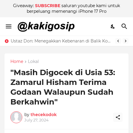
Giveaway:
SUBSCRIBE
saluran youtube kami untuk
berpeluang memenangi iPhone 17 Pro
"Dah Habis Makan Baru Teringat Nak Ambil Gambar!" — Rahsia Besar Amy Mastura Kekal Bersih Tanpa Calit Kontroversi!
Ustaz Don: Menegakkan Kebenaran di Balik Kontroversi
Home
Lokal
"Masih Digocek di Usia 53:
Zamarul Hisham Terima
Godaan Walaupun Sudah
Berkahwin"
by
thecekodok
July 27, 2024