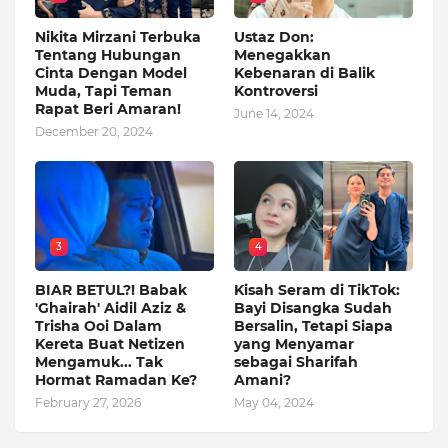
Nikita Mirzani Terbuka
Ustaz Don:
Tentang Hubungan
Menegakkan
Cinta Dengan Model
Kebenaran di Balik
Muda, Tapi Teman
Kontroversi
Rapat Beri Amaran!
June 14, 2024
December 20, 2024
3
4
BIAR BETUL?! Babak
Kisah Seram di TikTok:
'Ghairah' Aidil Aziz &
Bayi Disangka Sudah
Trisha Ooi Dalam
Bersalin, Tetapi Siapa
Kereta Buat Netizen
yang Menyamar
Mengamuk... Tak
sebagai Sharifah
Hormat Ramadan Ke?
Amani?
February 27, 2026
May 04, 2024