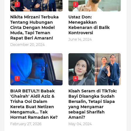
1
2
Nikita Mirzani Terbuka
Ustaz Don:
Tentang Hubungan
Menegakkan
Cinta Dengan Model
Kebenaran di Balik
Muda, Tapi Teman
Kontroversi
Rapat Beri Amaran!
June 14, 2024
December 20, 2024
3
4
BIAR BETUL?! Babak
Kisah Seram di TikTok:
'Ghairah' Aidil Aziz &
Bayi Disangka Sudah
Trisha Ooi Dalam
Bersalin, Tetapi Siapa
Kereta Buat Netizen
yang Menyamar
Mengamuk... Tak
sebagai Sharifah
Hormat Ramadan Ke?
Amani?
February 27, 2026
May 04, 2024