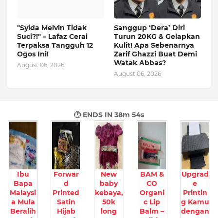
"Syida Melvin Tidak
Sanggup ‘Dera’ Diri
Suci?!" – Lafaz Cerai
Turun 20KG & Gelapkan
Terpaksa Tangguh 12
Kulit! Apa Sebenarnya
Ogos Ini!
Zarif Ghazzi Buat Demi
Watak Abbas?
August 06, 2026
August 06, 2026
🕐 ENDS IN
38m 53s
Ibu
Forwar
New
BAM &
Upgrad
Bapa
d
baby
CO
e
Malaysi
Printed
kebaya,
Organi
Printin
a Mula
Satin
50k
c Lip
g Kamu
Beralih
Hijab
long
Balm –
dengan