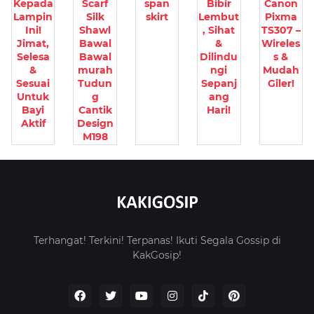
Kepada
Scarf
span
Bibir
Canon
Lampin
Silk
skirt
Lembut
Pixma
Ini!
Shawl
, Sihat
TS307 –
Jimat,
Bawal
&
Wireles
Selesa
Bawal
Dilindu
s &
&
murah
ngi
Mudah
Sesuai
Tudun
Sepanj
Giler!
Untuk
g
ang
Bayi
Cantik
Hari!
Aktif
Design
M198
Terhangat! Terkini! Terpanas! Ikuti Segala Gossip di
KakGosip!