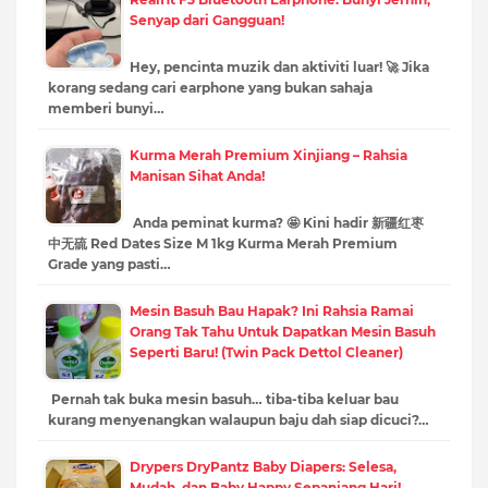
Senyap dari Gangguan!
Hey, pencinta muzik dan aktiviti luar! 🚀 Jika
korang sedang cari earphone yang bukan sahaja
memberi bunyi…
Kurma Merah Premium Xinjiang – Rahsia
Manisan Sihat Anda!
Anda peminat kurma? 🤩 Kini hadir 新疆红枣
中无硫 Red Dates Size M 1kg Kurma Merah Premium
Grade yang pasti…
Mesin Basuh Bau Hapak? Ini Rahsia Ramai
Orang Tak Tahu Untuk Dapatkan Mesin Basuh
Seperti Baru! (Twin Pack Dettol Cleaner)
Pernah tak buka mesin basuh… tiba-tiba keluar bau
kurang menyenangkan walaupun baju dah siap dicuci?…
Drypers DryPantz Baby Diapers: Selesa,
Mudah, dan Baby Happy Sepanjang Hari!