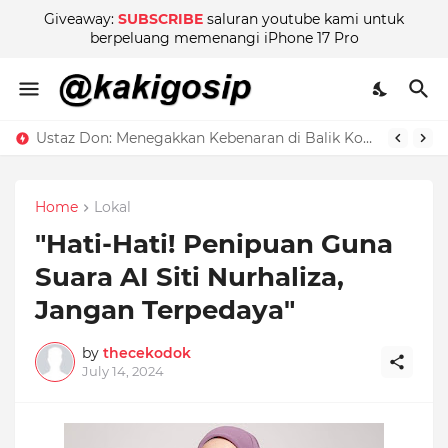
Giveaway:
SUBSCRIBE
saluran youtube kami untuk
berpeluang memenangi iPhone 17 Pro
Ustaz Don: Menegakkan Kebenaran di Balik Kontroversi
Home
Lokal
"Hati-Hati! Penipuan Guna
Suara AI Siti Nurhaliza,
Jangan Terpedaya"
by
thecekodok
July 14, 2024