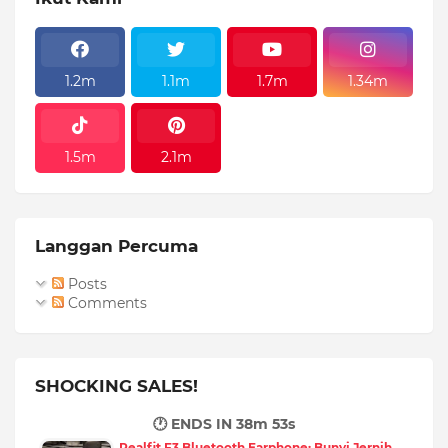
1.2m
1.1m
1.7m
1.34m
1.5m
2.1m
Langgan Percuma
Posts
Comments
SHOCKING SALES!
🕐 ENDS IN
38m 52s
Realfit F3 Bluetooth Earphone: Bunyi Jernih,