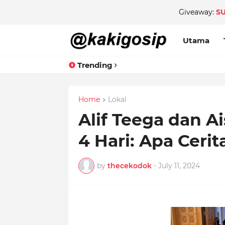
Giveaway:
S
Utama
Trending
Home
Lokal
Alif Teega dan A
4 Hari: Apa Ceri
by
thecekodok
-
July 11, 2024