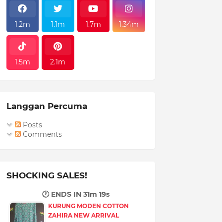
1.2m
1.1m
1.7m
1.34m
1.5m
2.1m
Langgan Percuma
Posts
Comments
SHOCKING SALES!
🕐 ENDS IN
31m 17s
KURUNG MODEN COTTON
ZAHIRA NEW ARRIVAL