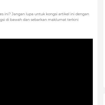
s ini? Jangan lupa untuk kongsi artikel ini dengan
si di bawah dan sebarkan maklumat terkini