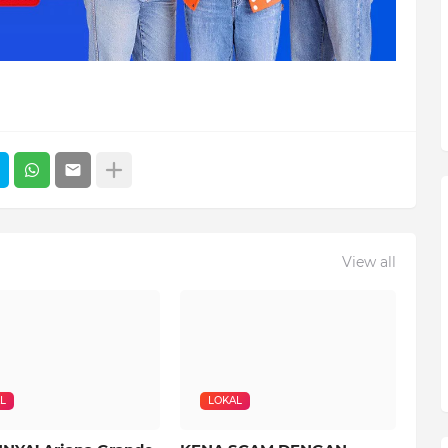
View all
L
LOKAL