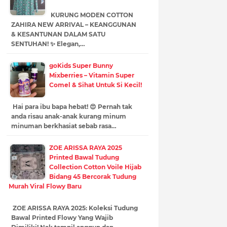
KURUNG MODEN COTTON
ZAHIRA NEW ARRIVAL – KEANGGUNAN
& KESANTUNAN DALAM SATU
SENTUHAN! ✨ Elegan,…
goKids Super Bunny
Mixberries – Vitamin Super
Comel & Sihat Untuk Si Kecil!
Hai para ibu bapa hebat! 😍 Pernah tak
anda risau anak-anak kurang minum
minuman berkhasiat sebab rasa…
ZOE ARISSA RAYA 2025
Printed Bawal Tudung
Collection Cotton Voile Hijab
Bidang 45 Bercorak Tudung
Murah Viral Flowy Baru
ZOE ARISSA RAYA 2025: Koleksi Tudung
Bawal Printed Flowy Yang Wajib