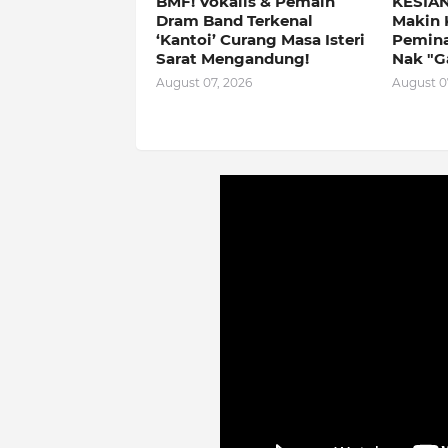
BMF! Vokalis & Pemain
KESIAN
Dram Band Terkenal
Makin 
‘Kantoi’ Curang Masa Isteri
Peminat
Sarat Mengandung!
Nak "G
August 07, 2026
August 0