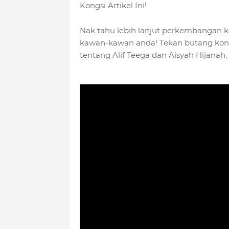
Kongsi Artikel Ini!
Nak tahu lebih lanjut perkembangan ke
kawan-kawan anda! Tekan butang kong
tentang Alif Teega dan Aisyah Hijanah.