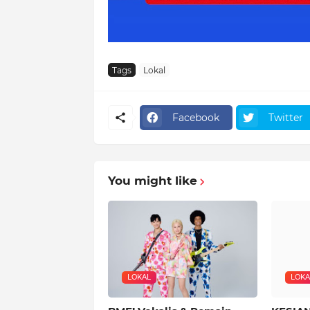
Tags
Lokal
Facebook
Twitter
You might like
LOKAL
LOKA