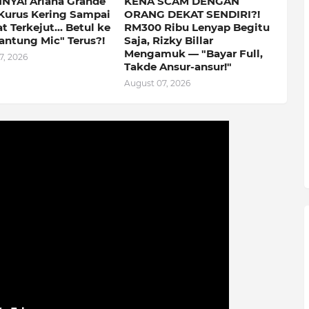
NYA! Ariana Grande
KENA SCAM DENGAN
Kurus Kering Sampai
ORANG DEKAT SENDIRI?!
 Terkejut... Betul ke
RM300 Ribu Lenyap Begitu
antung Mic" Terus?!
Saja, Rizky Billar
Mengamuk — "Bayar Full,
7, 2026
Takde Ansur-ansur!"
August 07, 2026