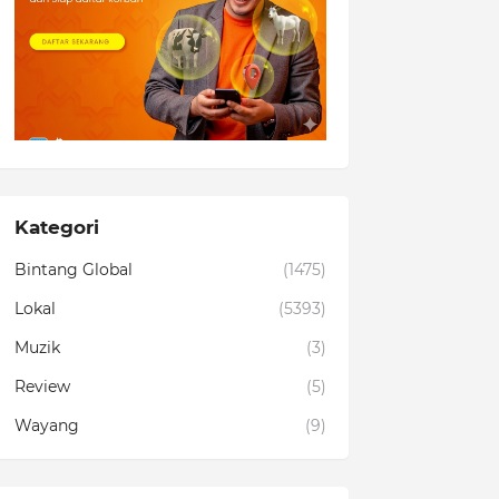
Kategori
Bintang Global
(1475)
Lokal
(5393)
Muzik
(3)
Review
(5)
Wayang
(9)