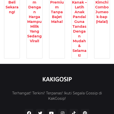
Beli
m
Premiu
Kanak –
Kimchi
Sekara
Denga
m
Latih
Combo
ng!
n
Tanpa
Anak
Jumeo
Harga
Bajet
Pandai
k-bap
Mampu
Mahal
Guna
(Halal)
Milik
Tandas
Yang
Denga
Sedang
n
Viral!
Mudah
&
Selama
t!
Terhangat! Terkini! Terpanas! Ikuti Segala Gossip di
KakGosip!