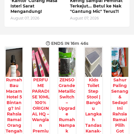
‘Kantoi’ Curang Masa
Kering Sampai Peminat
Isteri Sarat
Terkejut... Betul ke Nak
Mengandung!
"Gantung Mic" Terus?!
August 07, 2026
August 07, 2026
🕐 ENDS IN
16m 45s
Rumah
PERFU
ZENSO
Kids
Sahur
Bau
ME
Grande
Toilet
Paling
Macam
PARADI
Metallic
Step
Senang
Hotel 5
SE 10ML
Switch
Stool |
&
Bintan
100%
–
Bangk
Sedap!
g? Ini
ORIGIN
Upgrad
u
Ini
Rahsia
AL HQ –
e
Langka
Rahsia
Ramai
Wangia
Rumah
h
Ramai
Orang
n
Nampa
Tandas
Pilih
Tengah
Premiu
k
Kanak-
Got