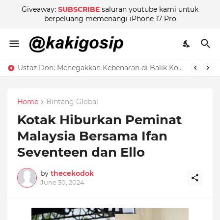
Giveaway:
SUBSCRIBE
saluran youtube kami untuk
berpeluang memenangi iPhone 17 Pro
Ustaz Don: Menegakkan Kebenaran di Balik Kontroversi
Home
Bintang Global
Kotak Hiburkan Peminat
Malaysia Bersama Ifan
Seventeen dan Ello
by
thecekodok
June 30, 2024