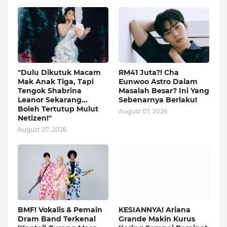
"Dulu Dikutuk Macam
RM41 Juta?! Cha
Mak Anak Tiga, Tapi
Eunwoo Astro Dalam
Tengok Shabrina
Masalah Besar? Ini Yang
Leanor Sekarang...
Sebenarnya Berlaku!
Boleh Tertutup Mulut
August 07, 2026
Netizen!"
August 07, 2026
BMF! Vokalis & Pemain
KESIANNYA! Ariana
Dram Band Terkenal
Grande Makin Kurus