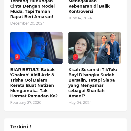
Tentang Hubungan
Menegakkan
Cinta Dengan Model
Kebenaran di Balik
Muda, Tapi Teman
Kontroversi
Rapat Beri Amaran!
June 14, 2024
December 20, 2024
3
4
BIAR BETUL?! Babak
Kisah Seram di TikTok:
'Ghairah' Aidil Aziz &
Bayi Disangka Sudah
Trisha Ooi Dalam
Bersalin, Tetapi Siapa
Kereta Buat Netizen
yang Menyamar
Mengamuk... Tak
sebagai Sharifah
Hormat Ramadan Ke?
Amani?
February 27, 2026
May 04, 2024
Terkini !