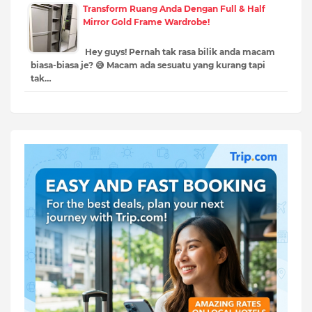
Transform Ruang Anda Dengan Full & Half
Mirror Gold Frame Wardrobe!
Hey guys! Pernah tak rasa bilik anda macam
biasa-biasa je? 😅 Macam ada sesuatu yang kurang tapi
tak…